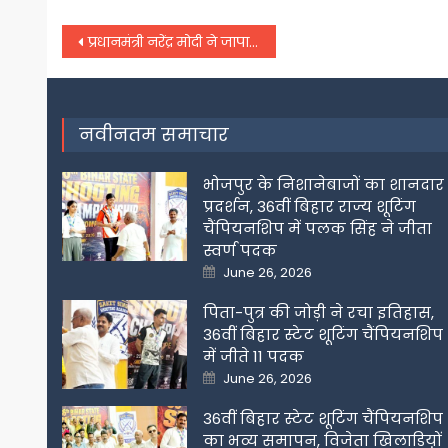
Post
प्रधानमंत्री नरेंद्र मोदी ने जापान के पीएम फुमियो किशिदा से की फोन पर बात,
navigation
नवीनतम समाचार
भोजपुर के निशानेबाजों का शानदार
प्रदर्शन, 36वीं बिहार राज्य शूटिंग
चैंपियनशिप में पलक सिंह ने जीता
स्वर्ण पदक
Posted
June 26, 2026
on
पिता-पुत्र की जोड़ी ने रचा इतिहास,
36वीं बिहार स्टेट शूटिंग चैंपियनशिप
में जीते 11 पदक
Posted
June 26, 2026
on
36वीं बिहार स्टेट शूटिंग चैंपियनशिप
का भव्य समापन, विजेता खिलाडिय़ों