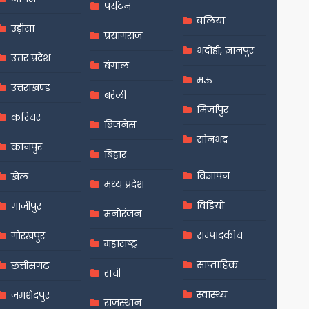
पर्यटन
बलिया
उड़ीसा
प्रयागराज
भदोही, ज्ञानपुर
उत्तर प्रदेश
बंगाल
मऊ
उत्तराखण्ड
बरेली
मिर्जापुर
करियर
बिजनेस
सोनभद्र
कानपुर
बिहार
विज्ञापन
खेल
मध्य प्रदेश
विडियो
गाजीपुर
मनोरंजन
सम्पादकीय
गोरखपुर
महाराष्ट्र
साप्ताहिक
छत्तीसगढ़
रांची
स्वास्थ्य
जमशेदपुर
राजस्थान