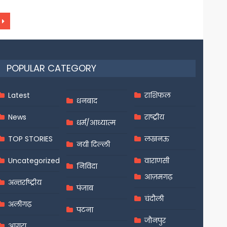
POPULAR CATEGORY
Latest
राशिफल
धनबाद
News
राष्ट्रीय
धर्म/आध्यात्म
TOP STORIES
लखनऊ
नयी दिल्ली
Uncategorized
वाराणसी
निविदा
आज़मगढ़
अन्तर्राष्ट्रीय
पंजाब
चंदौली
अलीगढ़
पटना
जौनपुर
आगरा