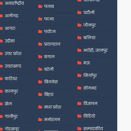
अन्तर्राष्ट्रीय
पंजाब
चंदौली
अलीगढ़
पटना
जौनपुर
आगरा
पर्यटन
बलिया
उड़ीसा
प्रयागराज
भदोही, ज्ञानपुर
उत्तर प्रदेश
बंगाल
मऊ
उत्तराखण्ड
बरेली
मिर्जापुर
करियर
बिजनेस
सोनभद्र
कानपुर
बिहार
विज्ञापन
खेल
मध्य प्रदेश
विडियो
गाजीपुर
मनोरंजन
सम्पादकीय
गोरखपुर