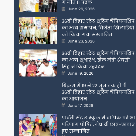
में जीते 11 पदक
Posted
June 26, 2026
on
36वीं बिहार स्टेट शूटिंग चैंपियनशिप
का भव्य समापन, विजेता खिलाडिय़ों
को किया गया सम्मानित
Posted
June 23, 2026
on
36वीं बिहार स्टेट शूटिंग चैंपियनशिप
का भव्य शुभारंभ, खेल मंत्री श्रेयसी
सिंह ने किया उद्घाटन
Posted
June 19, 2026
on
बिक्रम में 19 से 22 जून तक होगी
36वीं बिहार स्टेट शूटिंग चैंपियनशिप
का आयोजन
Posted
June 17, 2026
on
पार्वती सेंट्रल स्कूल में वार्षिक परीक्षा
परिणाम घोषित, मेधावी छात्र-छात्राएं
हुए सम्मानित