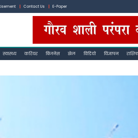
tisement
Contact Us
E-Paper
स्वास्थ्य
करियर
बिजनेस
खेल
विडियो
विज्ञापन
राशि