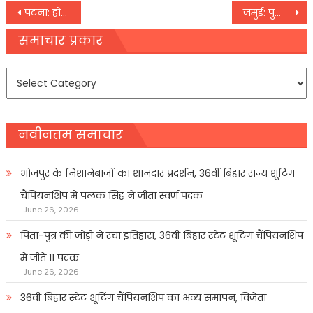
Post
पटना: होम आइसोलेशन वालों को भी मिले ऑक्सीजन : हाईकोर्ट
जमुई: पुलिस और एसएसबी की संयुक्त कार्रवाई में जंगल से जंग लगी 700 राउंड गोली बरामद
navigation
समाचार प्रकार
समाचार
प्रकार
नवीनतम समाचार
भोजपुर के निशानेबाजों का शानदार प्रदर्शन, 36वीं बिहार राज्य शूटिंग
चैंपियनशिप में पलक सिंह ने जीता स्वर्ण पदक
June 26, 2026
पिता-पुत्र की जोड़ी ने रचा इतिहास, 36वीं बिहार स्टेट शूटिंग चैंपियनशिप
में जीते 11 पदक
June 26, 2026
36वीं बिहार स्टेट शूटिंग चैंपियनशिप का भव्य समापन, विजेता