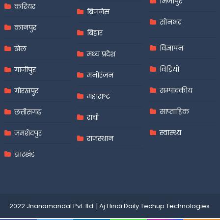
मिर्जापुर
करियर
बिजनेस
सोनभद्र
कानपुर
बिहार
विज्ञापन
खेल
मध्य प्रदेश
विडियो
गाजीपुर
मनोरंजन
सम्पादकीय
गोरखपुर
महाराष्ट्र
साप्ताहिक
छत्तीसगढ़
रांची
स्वास्थ्य
जमशेदपुर
राजस्थान
झारखंड
2022 Jnanamandal Pvt. ltd.
|
Aj Hindi Daily
Techup Technologies
.