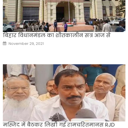
बिहार विधानमंडल का शीतकालीन सत्र आज से
Posted
November 29, 2021
on
मस्जिद में बैठकर लिखी गई रामचरितमानस RJD