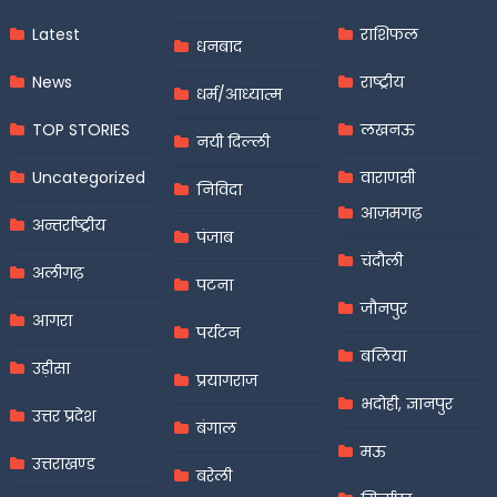
Latest
राशिफल
धनबाद
News
राष्ट्रीय
धर्म/आध्यात्म
TOP STORIES
लखनऊ
नयी दिल्ली
Uncategorized
वाराणसी
निविदा
आज़मगढ़
अन्तर्राष्ट्रीय
पंजाब
चंदौली
अलीगढ़
पटना
जौनपुर
आगरा
पर्यटन
बलिया
उड़ीसा
प्रयागराज
भदोही, ज्ञानपुर
उत्तर प्रदेश
बंगाल
मऊ
उत्तराखण्ड
बरेली