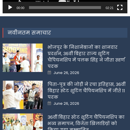
00:00
02:21
नवीनतम समाचार
भोजपुर के निशानेबाजों का शानदार
प्रदर्शन, 36वीं बिहार राज्य शूटिंग
चैंपियनशिप में पलक सिंह ने जीता स्वर्ण
पदक
Posted
June 26, 2026
on
पिता-पुत्र की जोड़ी ने रचा इतिहास, 36वीं
बिहार स्टेट शूटिंग चैंपियनशिप में जीते 11
पदक
Posted
June 26, 2026
on
36वीं बिहार स्टेट शूटिंग चैंपियनशिप का
भव्य समापन, विजेता खिलाडिय़ों को
किया गया सम्मानित