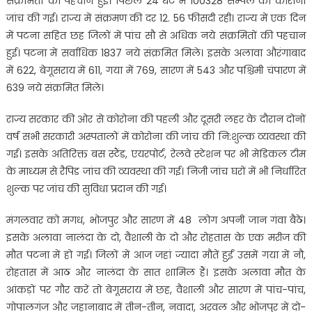
संक्रमितों की पहचान हुई। पिछले 24 घंटे में 100328 सैम्पल की कोरोना
जांच की गई। राज्य में संक्रमण की दर 12. 56 फीसदी रही। राज्य में एक दिन
में पटना सहित छह जिलों में पांच सौ से अधिक नये संक्रमितों की पहचान
हुई। पटना में सर्वाधिक 1837 नये संक्रमित मिले। इसके अलावा औरंगाबाद
में 622, बेगूसराय में 611, गया में 769, सारण में 543 और पश्चिमी चंपारण में
639 नये संक्रमित मिले।
राज्य सरकार की ओर से कोरोना की पहली और दूसरी लहर के दौरान दोनों
वर्ष सभी सरकारी अस्पतालों में कोरोना की जांच की नि:शुल्क व्यवस्था की
गई। इसके अतिरिक्त बस स्टैंड, एयरपोर्ट, रेलवे स्टेशन पर भी मेडिकल टीम
के माध्यम से रैपिड जांच की व्यवस्था की गई। निजी जांच घरों में भी निर्धारित
शुल्क पर जांच की सुविधा प्रदान की गई।
मंगलवार को मगध, भोजपुर और सारण में 48 लोग अपनी जान गंवा बैठे।
इसके अलावा नालंदा के दो, वैशाली के दो और रोहतास के एक मरीज की
मौत पटना में हो गई। जिलों में आज जहां ज्यादा मौतें हुईं उसमें गया में नौ,
रोहतास में आठ और नालंदा के सात शामिल हैं। इसके अलावा मौत के
आंकड़ों पर गौर करें तो बेगूसराय में छह, वैशाली और सारण में पांच-पांच,
गोपालगंज और जहानाबाद में तीन-तीन, नवादा, अरवल और भोजपुर में दो-