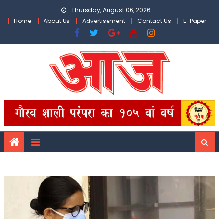
Skip
Thursday, August 06, 2026
to
Home
About Us
Advertisement
Contact Us
E-Paper
content