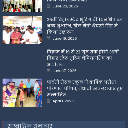
Posted
June 23, 2026
on
36वीं बिहार स्टेट शूटिंग चैंपियनशिप का
भव्य शुभारंभ, खेल मंत्री श्रेयसी सिंह ने
किया उद्घाटन
Posted
June 19, 2026
on
बिक्रम में 19 से 22 जून तक होगी 36वीं
बिहार स्टेट शूटिंग चैंपियनशिप का
आयोजन
Posted
June 17, 2026
on
पार्वती सेंट्रल स्कूल में वार्षिक परीक्षा
परिणाम घोषित, मेधावी छात्र-छात्राएं हुए
सम्मानित
Posted
April 1, 2026
on
साप्ताहिक समाचार