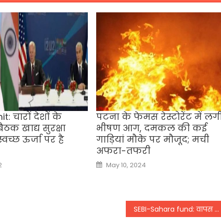
: चारों देशों के
पटना के फेमस रेस्टोरेंट में लग
ैठक खाद्य सुरक्षा
भीषण आग, दमकल की कई
च्छ ऊर्जा पर है
गाड़ियां मौके पर मौजूद; मची
अफरा-तफरी
Posted
2
May 10, 2024
on
SEBI-Sahara fund: वापस मिलेंगे सहारा चिटफंड में फंसे पैसे, सुप्रीम कोर्ट ने रिलीज किए 5000 करोड़