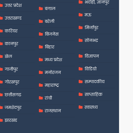
भदोही, ज्ञानपुर
उत्तर प्रदेश
बंगाल
मऊ
उत्तराखण्ड
बरेली
मिर्जापुर
करियर
बिजनेस
सोनभद्र
कानपुर
बिहार
विज्ञापन
खेल
मध्य प्रदेश
विडियो
गाजीपुर
मनोरंजन
सम्पादकीय
गोरखपुर
महाराष्ट्र
साप्ताहिक
छत्तीसगढ़
रांची
स्वास्थ्य
जमशेदपुर
राजस्थान
झारखंड