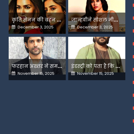
क
ृति सेनन की बहन नूपुर अगले महीने करेंगी डेस्टिनेशन मैरिज
ज
ान्हवीने सोशल मीडियापर उठाये सवाल
Posted
Posted
December 3, 2025
December 3, 2025
on
on
फ
रहान अख्तर ने समझाया देशभक्ति और अंधभक्ति का फर्क
इ
ंडस्ट्री को पता है कि मैं कहीं नहीं जाने वाला-अरशद वारसी
Posted
Posted
November 15, 2025
November 15, 2025
on
on