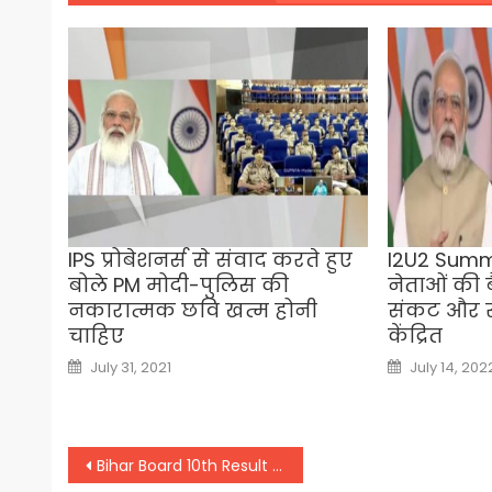
IPS प्रोबेशनर्स से संवाद करते हुए
I2U2 Summit
बोले PM मोदी-पुलिस की
नेताओं की ब
नकारात्मक छवि खत्म होनी
संकट और स्व
चाहिए
केंद्रित
Posted
Posted
July 31, 2021
July 14, 202
on
on
Post
Bihar Board 10th Result 2023: निकाल कर रख लें एडमिट कार्ड