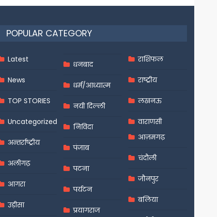
POPULAR CATEGORY
Latest
राशिफल
धनबाद
News
राष्ट्रीय
धर्म/आध्यात्म
TOP STORIES
लखनऊ
नयी दिल्ली
Uncategorized
वाराणसी
निविदा
आज़मगढ़
अन्तर्राष्ट्रीय
पंजाब
चंदौली
अलीगढ़
पटना
जौनपुर
आगरा
पर्यटन
बलिया
उड़ीसा
प्रयागराज