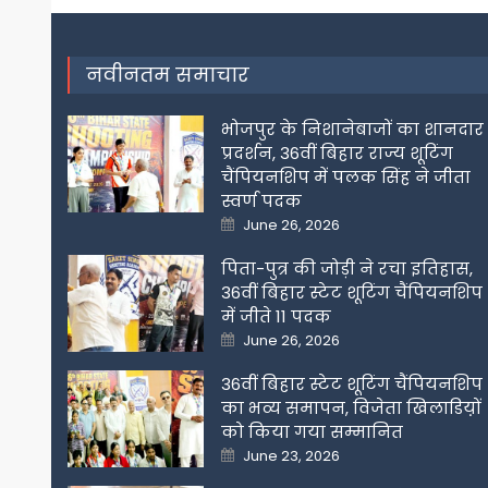
navigation
नवीनतम समाचार
भोजपुर के निशानेबाजों का शानदार
प्रदर्शन, 36वीं बिहार राज्य शूटिंग
चैंपियनशिप में पलक सिंह ने जीता
स्वर्ण पदक
Posted
June 26, 2026
on
पिता-पुत्र की जोड़ी ने रचा इतिहास,
36वीं बिहार स्टेट शूटिंग चैंपियनशिप
में जीते 11 पदक
Posted
June 26, 2026
on
36वीं बिहार स्टेट शूटिंग चैंपियनशिप
का भव्य समापन, विजेता खिलाडिय़ों
को किया गया सम्मानित
Posted
June 23, 2026
on