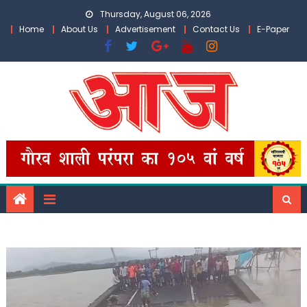
Skip
Thursday, August 06, 2026
to
Home
About Us
Advertisement
Contact Us
E-Paper
content