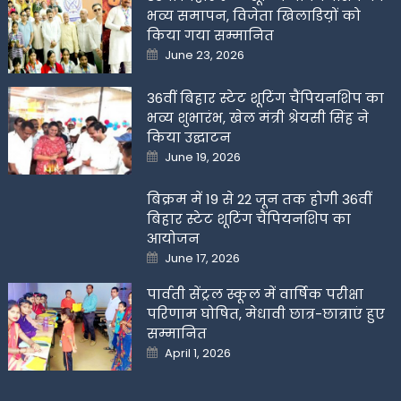
भव्य समापन, विजेता खिलाडिय़ों को
किया गया सम्मानित
Posted
June 23, 2026
on
36वीं बिहार स्टेट शूटिंग चैंपियनशिप का
भव्य शुभारंभ, खेल मंत्री श्रेयसी सिंह ने
किया उद्घाटन
Posted
June 19, 2026
on
बिक्रम में 19 से 22 जून तक होगी 36वीं
बिहार स्टेट शूटिंग चैंपियनशिप का
आयोजन
Posted
June 17, 2026
on
पार्वती सेंट्रल स्कूल में वार्षिक परीक्षा
परिणाम घोषित, मेधावी छात्र-छात्राएं हुए
सम्मानित
Posted
April 1, 2026
on