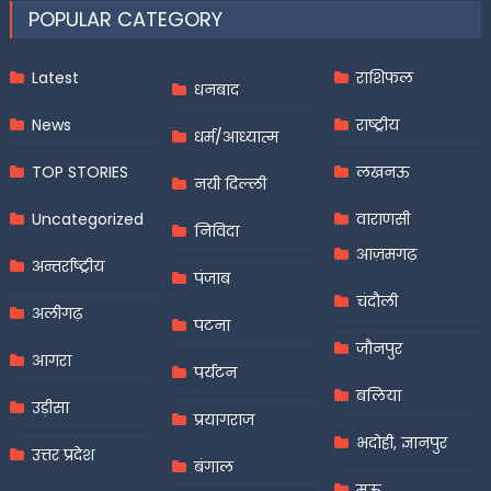
POPULAR CATEGORY
Latest
राशिफल
धनबाद
News
राष्ट्रीय
धर्म/आध्यात्म
TOP STORIES
लखनऊ
नयी दिल्ली
Uncategorized
वाराणसी
निविदा
आज़मगढ़
अन्तर्राष्ट्रीय
पंजाब
चंदौली
अलीगढ़
पटना
जौनपुर
आगरा
पर्यटन
बलिया
उड़ीसा
प्रयागराज
भदोही, ज्ञानपुर
उत्तर प्रदेश
बंगाल
मऊ