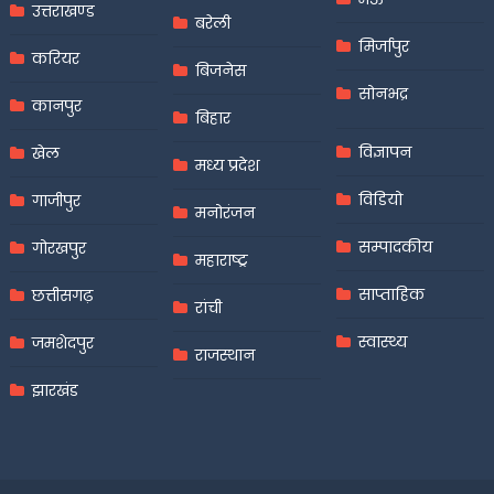
उत्तराखण्ड
बरेली
मिर्जापुर
करियर
बिजनेस
सोनभद्र
कानपुर
बिहार
विज्ञापन
खेल
मध्य प्रदेश
विडियो
गाजीपुर
मनोरंजन
सम्पादकीय
गोरखपुर
महाराष्ट्र
साप्ताहिक
छत्तीसगढ़
रांची
स्वास्थ्य
जमशेदपुर
राजस्थान
झारखंड