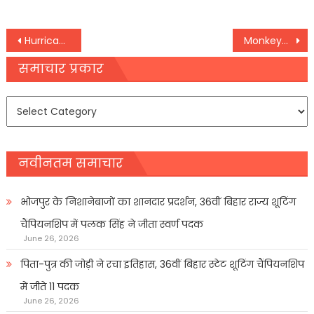
Post
Hurricane Helene: अमेरिका में आया श्रेणी-4 स्तर का खतरनाक तूफान, कई इलाकों में इमरजेंसी
Monkeypox : देश में एक और आया मंकीपॉक्स का मामला, केंद्र ने जारी की राज्यों के लिए एडवाइजरी
navigation
समाचार प्रकार
समाचार
प्रकार
नवीनतम समाचार
भोजपुर के निशानेबाजों का शानदार प्रदर्शन, 36वीं बिहार राज्य शूटिंग
चैंपियनशिप में पलक सिंह ने जीता स्वर्ण पदक
June 26, 2026
पिता-पुत्र की जोड़ी ने रचा इतिहास, 36वीं बिहार स्टेट शूटिंग चैंपियनशिप
में जीते 11 पदक
June 26, 2026