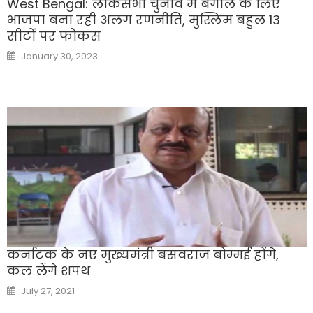
West Bengal: लोकसभा चुनाव में बंगाल के लिए
भाजपा बना रही अलग रणनीति, मुस्लिम बहुल 13
सीटों पर फोकस
Posted
January 30, 2023
on
कर्नाटक के नए मुख्यमंत्री बसवराज बोम्मई होंगे,
कल लेंगे शपथ
Posted
July 27, 2021
on