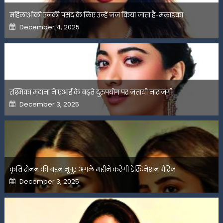
महिलाओंको उनकी पसंद के लिए उन्हें जज किया जाता है-मलाइका
Posted
December 4, 2025
on
रश्मिका मंदाना ने एआई के बढ़ते दुरुपयोग पर जतायी नाराजगी
Posted
December 3, 2025
on
कृति सेनन की बहन नूपुर अगले महीने करेंगी डेस्टिनेशन मैरिज
Posted
December 3, 2025
on