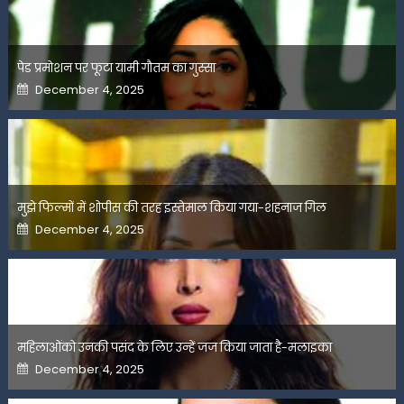
पेड प्रमोशन पर फूटा यामी गौतम का गुस्सा
Posted
December 4, 2025
on
मुझे फिल्मों में शोपीस की तरह इस्तेमाल किया गया-शहनाज गिल
Posted
December 4, 2025
on
महिलाओंको उनकी पसंद के लिए उन्हें जज किया जाता है-मलाइका
Posted
December 4, 2025
on