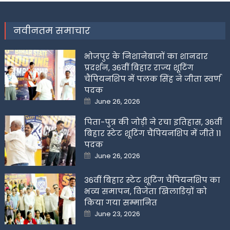
नवीनतम समाचार
भोजपुर के निशानेबाजों का शानदार
प्रदर्शन, 36वीं बिहार राज्य शूटिंग
चैंपियनशिप में पलक सिंह ने जीता स्वर्ण
पदक
Posted
June 26, 2026
on
पिता-पुत्र की जोड़ी ने रचा इतिहास, 36वीं
बिहार स्टेट शूटिंग चैंपियनशिप में जीते 11
पदक
Posted
June 26, 2026
on
36वीं बिहार स्टेट शूटिंग चैंपियनशिप का
भव्य समापन, विजेता खिलाडिय़ों को
किया गया सम्मानित
Posted
June 23, 2026
on