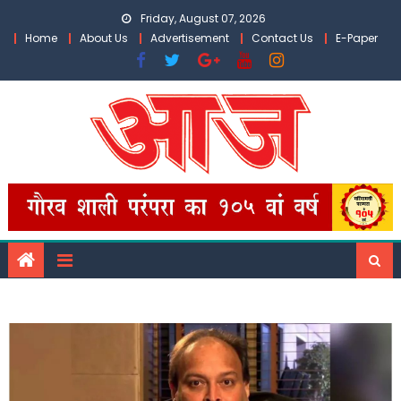
Skip
Friday, August 07, 2026
to
Home
About Us
Advertisement
Contact Us
E-Paper
content