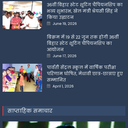
36वीं बिहार स्टेट शूटिंग चैंपियनशिप का
भव्य शुभारंभ, खेल मंत्री श्रेयसी सिंह ने
किया उद्घाटन
Posted
June 19, 2026
on
बिक्रम में 19 से 22 जून तक होगी 36वीं
बिहार स्टेट शूटिंग चैंपियनशिप का
आयोजन
Posted
June 17, 2026
on
पार्वती सेंट्रल स्कूल में वार्षिक परीक्षा
परिणाम घोषित, मेधावी छात्र-छात्राएं हुए
सम्मानित
Posted
April 1, 2026
on
साप्ताहिक समाचार