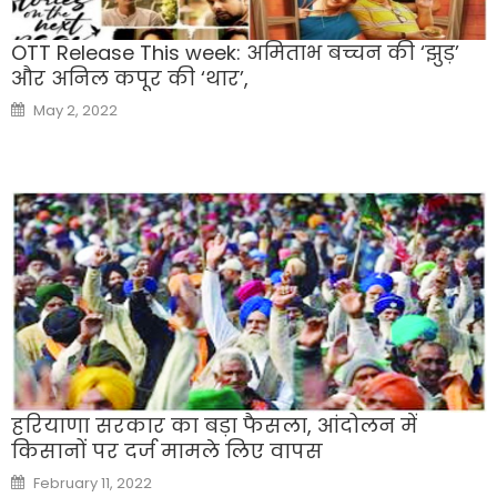
OTT Release This week: अमिताभ बच्चन की ‘झुड़’
और अनिल कपूर की ‘थार’,
Posted
May 2, 2022
on
हरियाणा सरकार का बड़ा फैसला, आंदोलन में
किसानों पर दर्ज मामले लिए वापस
Posted
February 11, 2022
on