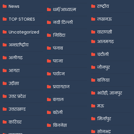
News
राष्ट्रीय
धर्म/आध्यात्म
TOP STORIES
लखनऊ
नयी दिल्ली
Uncategorized
वाराणसी
निविदा
आज़मगढ़
अन्तर्राष्ट्रीय
पंजाब
चंदौली
अलीगढ़
पटना
जौनपुर
आगरा
पर्यटन
बलिया
उड़ीसा
प्रयागराज
भदोही, ज्ञानपुर
उत्तर प्रदेश
बंगाल
मऊ
उत्तराखण्ड
बरेली
मिर्जापुर
करियर
बिजनेस
सोनभद्र