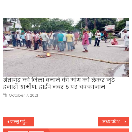
अंतागढ़ को जिला बनाने की मांग को लेकर जुटे
हजारों ग्रामीण: हाईवे नंबर 5 पर चक्काजाम
Posted
October 7, 2021
on
Post
जम्मू पहुंचे केंद्रीय गृह मंत्री अमित शाह, पीड़ित परिवारों से करेंगे मुलाकात
मध्य प्रदेश के दिग्गज नेता शरद यादव कैसे बने बिहार में किंग मेकर