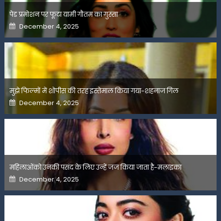
पेड प्रमोशन पर फूटा यामी गौतम का गुस्सा
Posted
December 4, 2025
on
मुझे फिल्मों में शोपीस की तरह इस्तेमाल किया गया-शहनाज गिल
Posted
December 4, 2025
on
महिलाओंको उनकी पसंद के लिए उन्हें जज किया जाता है-मलाइका
Posted
December 4, 2025
on