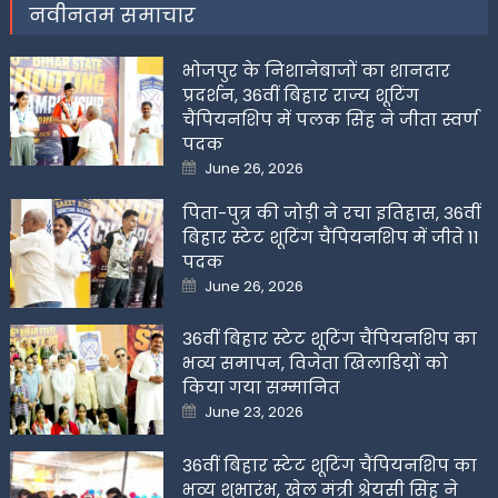
नवीनतम समाचार
भोजपुर के निशानेबाजों का शानदार
प्रदर्शन, 36वीं बिहार राज्य शूटिंग
चैंपियनशिप में पलक सिंह ने जीता स्वर्ण
पदक
Posted
June 26, 2026
on
पिता-पुत्र की जोड़ी ने रचा इतिहास, 36वीं
बिहार स्टेट शूटिंग चैंपियनशिप में जीते 11
पदक
Posted
June 26, 2026
on
36वीं बिहार स्टेट शूटिंग चैंपियनशिप का
भव्य समापन, विजेता खिलाडिय़ों को
किया गया सम्मानित
Posted
June 23, 2026
on
36वीं बिहार स्टेट शूटिंग चैंपियनशिप का
भव्य शुभारंभ, खेल मंत्री श्रेयसी सिंह ने