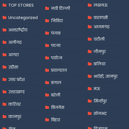
TOP STORIES
लखनऊ
नयी दिल्ली
Uncategorized
वाराणसी
निविदा
आज़मगढ़
अन्तर्राष्ट्रीय
पंजाब
चंदौली
अलीगढ़
पटना
जौनपुर
आगरा
पर्यटन
बलिया
उड़ीसा
प्रयागराज
भदोही, ज्ञानपुर
उत्तर प्रदेश
बंगाल
मऊ
उत्तराखण्ड
बरेली
मिर्जापुर
करियर
बिजनेस
सोनभद्र
कानपुर
बिहार
विज्ञापन