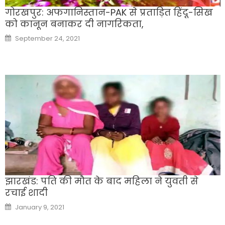
गोरखपुर: अफगानिस्तान-PAK से प्रताड़ित हिंदू-सिख
को कानून बनाकर दी नागरिकता,
Posted
September 24, 2021
on
झारखंड: पति की मौत के बाद महिला ने युवती से
रचाई शादी
Posted
January 9, 2021
on