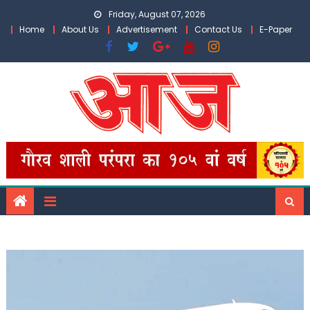
Skip
Friday, August 07, 2026
to
Home
About Us
Advertisement
Contact Us
E-Paper
content