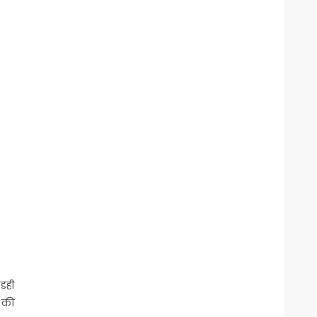
 डही
स की