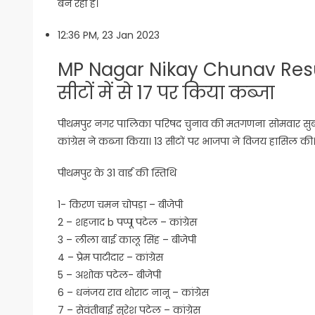
बन रही है।
12:36 PM, 23 Jan 2023
MP Nagar Nikay Chunav Result: प
सीटों में से 17 पर किया कब्जा
पीथमपुर नगर पालिका परिषद चुनाव की मतगणना सोमवार सुबह 9 बजे स
कांग्रेस ने कब्जा किया। 13 सीटों पर भाजपा ने विजय हासिल की
पीथमपुर के 31 वार्ड की स्तिथि
1- किरण चमन चोपड़ा – बीजेपी
2 – शहजाद b पप्पू पटेल – कांग्रेस
3 – लीला बाई कालू सिंह – बीजेपी
4 – प्रेम पाटीदार – कांग्रेस
5 – अशोक पटेल- बीजेपी
6 – धनंजय राव थोराट नानू – कांग्रेस
7 – सेवंतीबाई सुरेश पटेल – कांग्रेस