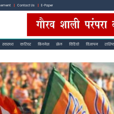
isement
Contact Us
E-Paper
स्वास्थ्य
करियर
बिजनेस
खेल
विडियो
विज्ञापन
राशि