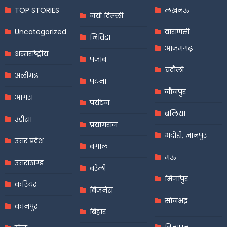
TOP STORIES
लखनऊ
नयी दिल्ली
Uncategorized
वाराणसी
निविदा
आज़मगढ़
अन्तर्राष्ट्रीय
पंजाब
चंदौली
अलीगढ़
पटना
जौनपुर
आगरा
पर्यटन
बलिया
उड़ीसा
प्रयागराज
भदोही, ज्ञानपुर
उत्तर प्रदेश
बंगाल
मऊ
उत्तराखण्ड
बरेली
मिर्जापुर
करियर
बिजनेस
सोनभद्र
कानपुर
बिहार