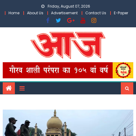
Skip
Friday, August 07, 2026
to
Home
About Us
Advertisement
Contact Us
E-Paper
content