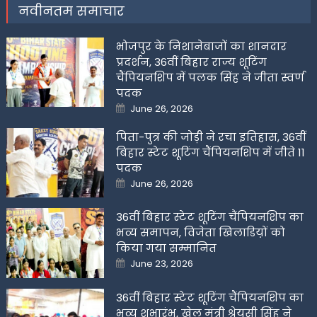
नवीनतम समाचार
भोजपुर के निशानेबाजों का शानदार
प्रदर्शन, 36वीं बिहार राज्य शूटिंग
चैंपियनशिप में पलक सिंह ने जीता स्वर्ण
पदक
Posted
June 26, 2026
on
पिता-पुत्र की जोड़ी ने रचा इतिहास, 36वीं
बिहार स्टेट शूटिंग चैंपियनशिप में जीते 11
पदक
Posted
June 26, 2026
on
36वीं बिहार स्टेट शूटिंग चैंपियनशिप का
भव्य समापन, विजेता खिलाडिय़ों को
किया गया सम्मानित
Posted
June 23, 2026
on
36वीं बिहार स्टेट शूटिंग चैंपियनशिप का
भव्य शुभारंभ, खेल मंत्री श्रेयसी सिंह ने