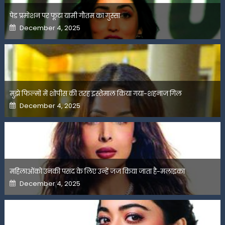
पेड प्रमोशन पर फूटा यामी गौतम का गुस्सा
Posted
December 4, 2025
on
मुझे फिल्मों में शोपीस की तरह इस्तेमाल किया गया-शहनाज गिल
Posted
December 4, 2025
on
महिलाओंको उनकी पसंद के लिए उन्हें जज किया जाता है-मलाइका
Posted
December 4, 2025
on