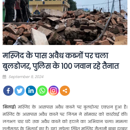
मस्जिद के पास अवैध कब्जों पर चला
बुलडोजर, पुलिस के 100 जवान रहे तैनात
Posted
September 9, 2024
on
भिलाई।
मस्जिद के आसपास अवैध कब्जे पर बुलडोजर एक्शन हुआ है।
मस्जिद के आसपास अवैध कब्जे पर निगम ने सोमवार को कार्रवाई की।
लगभग चार घंटे तक अवैध कब्जे को हटाने का अभियान चला। मामला
छत्तीसगढ़ के भिलाई का है। यहां सुपेला स्थित मस्जिद सैलानी बाबा दरबार