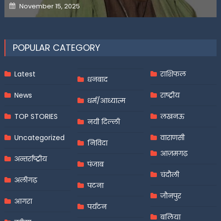
Posted
November 15, 2025
on
POPULAR CATEGORY
Latest
राशिफल
धनबाद
News
राष्ट्रीय
धर्म/आध्यात्म
TOP STORIES
लखनऊ
नयी दिल्ली
Uncategorized
वाराणसी
निविदा
आज़मगढ़
अन्तर्राष्ट्रीय
पंजाब
चंदौली
अलीगढ़
पटना
जौनपुर
आगरा
पर्यटन
बलिया