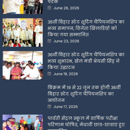
पदक
Posted
June 26, 2026
on
36वीं बिहार स्टेट शूटिंग चैंपियनशिप का
भव्य समापन, विजेता खिलाडिय़ों को
किया गया सम्मानित
Posted
June 23, 2026
on
36वीं बिहार स्टेट शूटिंग चैंपियनशिप का
भव्य शुभारंभ, खेल मंत्री श्रेयसी सिंह ने
किया उद्घाटन
Posted
June 19, 2026
on
बिक्रम में 19 से 22 जून तक होगी 36वीं
बिहार स्टेट शूटिंग चैंपियनशिप का
आयोजन
Posted
June 17, 2026
on
पार्वती सेंट्रल स्कूल में वार्षिक परीक्षा
परिणाम घोषित, मेधावी छात्र-छात्राएं हुए