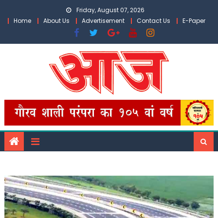
Skip
Friday, August 07, 2026
to
Home
About Us
Advertisement
Contact Us
E-Paper
content