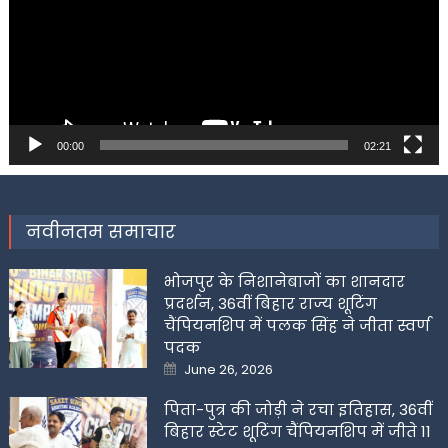
00:00
02:21
नवीनतम समाचार
भोजपुर के निशानेबाजों का शानदार
प्रदर्शन, 36वीं बिहार राज्य शूटिंग
चैंपियनशिप में पलक सिंह ने जीता स्वर्ण
पदक
Posted
June 26, 2026
on
पिता-पुत्र की जोड़ी ने रचा इतिहास, 36वीं
बिहार स्टेट शूटिंग चैंपियनशिप में जीते 11