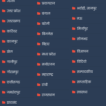
उड़ीसा
प्रयागराज
भदोही, ज्ञानपुर
उत्तर प्रदेश
बंगाल
मऊ
उत्तराखण्ड
बरेली
मिर्जापुर
करियर
बिजनेस
सोनभद्र
कानपुर
बिहार
विज्ञापन
खेल
मध्य प्रदेश
विडियो
गाजीपुर
मनोरंजन
सम्पादकीय
गोरखपुर
महाराष्ट्र
साप्ताहिक
छत्तीसगढ़
रांची
स्वास्थ्य
जमशेदपुर
राजस्थान
झारखंड