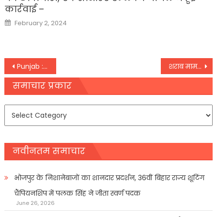
कार्रवाई –
Posted
February 2, 2024
on
Post
Punjab : प्रियंका गांधी ने लिखी नवजोत सिंह सिद्धू को चिट्ठी
शराब मामले में बिहार पुलिस की सबसे बड़ी कार्रवाई,
navigation
समाचार प्रकार
समाचार
प्रकार
नवीनतम समाचार
भोजपुर के निशानेबाजों का शानदार प्रदर्शन, 36वीं बिहार राज्य शूटिंग
चैंपियनशिप में पलक सिंह ने जीता स्वर्ण पदक
June 26, 2026