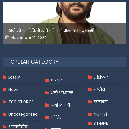
इंडस्ट्री को पता है कि मैं कहीं नहीं जाने वाला-अरशद वारसी
Posted
November 15, 2025
on
POPULAR CATEGORY
Latest
राशिफल
धनबाद
News
राष्ट्रीय
धर्म/आध्यात्म
TOP STORIES
लखनऊ
नयी दिल्ली
Uncategorized
वाराणसी
निविदा
आज़मगढ़
अन्तर्राष्ट्रीय