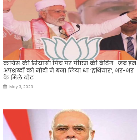
कांग्रेस की सियासी पिच पर पीएम की बैटिंग… जब इन
अपशब्दों को मोदी ने बना लिया था ‘हथियार’, भर-भर
के मिले वोट
Posted
May 3, 2023
on