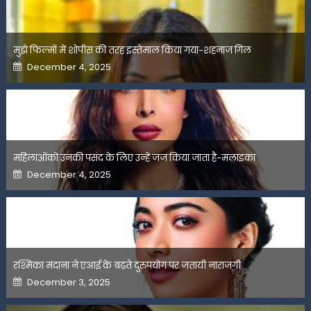
मुझे फिल्मों में शोपीस की तरह इस्तेमाल किया गया-शहनाज गिल
Posted
December 4, 2025
on
महिलाओंको उनकी पसंद के लिए उन्हें जज किया जाता है-मलाइका
Posted
December 4, 2025
on
रश्मिका मंदाना ने एआई के बढ़ते दुरुपयोग पर जतायी नाराजगी
Posted
December 3, 2025
on