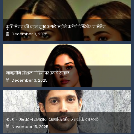
कृति सेनन की बहन नूपुर अगले महीने करेंगी डेस्टिनेशन मैरिज
Posted
December 3, 2025
on
जान्हवीने सोशल मीडियापर उठाये सवाल
Posted
December 3, 2025
on
फरहान अख्तर ने समझाया देशभक्ति और अंधभक्ति का फर्क
Posted
November 15, 2025
on