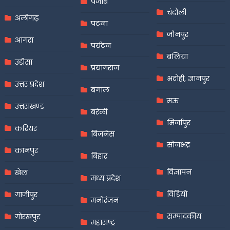
पंजाब
चंदौली
अलीगढ़
पटना
जौनपुर
आगरा
पर्यटन
बलिया
उड़ीसा
प्रयागराज
भदोही, ज्ञानपुर
उत्तर प्रदेश
बंगाल
मऊ
उत्तराखण्ड
बरेली
मिर्जापुर
करियर
बिजनेस
सोनभद्र
कानपुर
बिहार
विज्ञापन
खेल
मध्य प्रदेश
विडियो
गाजीपुर
मनोरंजन
सम्पादकीय
गोरखपुर
महाराष्ट्र