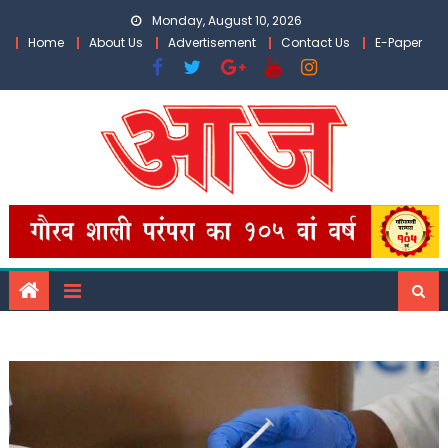
Skip
Monday, August 10, 2026
to
Home
About Us
Advertisement
Contact Us
E-Paper
content