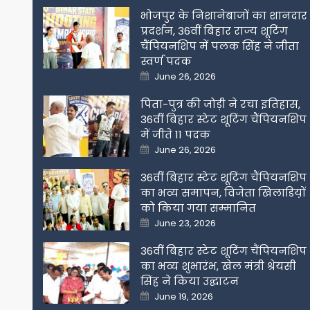
भोजपुर के निशानेबाजों का शानदार
प्रदर्शन, 36वीं बिहार राज्य शूटिंग
चैंपियनशिप में पलक सिंह ने जीता
स्वर्ण पदक
Posted
June 26, 2026
on
पिता-पुत्र की जोड़ी ने रचा इतिहास,
36वीं बिहार स्टेट शूटिंग चैंपियनशिप
में जीते 11 पदक
Posted
June 26, 2026
on
36वीं बिहार स्टेट शूटिंग चैंपियनशिप
का भव्य समापन, विजेता खिलाडिय़ों
को किया गया सम्मानित
Posted
June 23, 2026
on
36वीं बिहार स्टेट शूटिंग चैंपियनशिप
का भव्य शुभारंभ, खेल मंत्री श्रेयसी
सिंह ने किया उद्घाटन
Posted
June 19, 2026
on