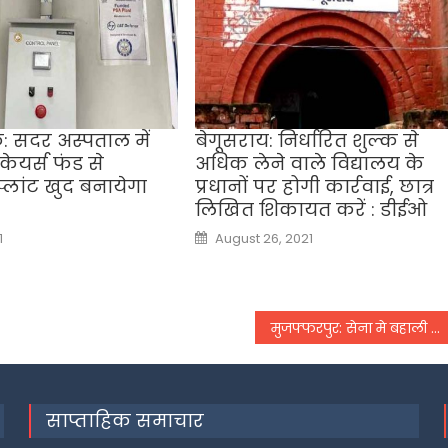
 सदर अस्पताल में
बेगूसराय: निर्धारित शुल्क से
ेयर्स फंड से
अधिक लेने वाले विद्यालय के
लांट खुद बनायेगा
प्रधानों पर होगी कार्रवाई, छात्र
लिखित शिकायत करें : डीईओ
Posted
1
August 26, 2021
on
मुजफ्फरपुर: सेना मे बहाली 28 जनवरी से, जिला प्रशासन ने की तैयारियों की समीक्षा, डीएम का निर्देश
साप्ताहिक समाचार