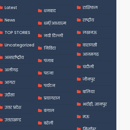
Latest
राशिफल
धनबाद
News
राष्ट्रीय
धर्म/आध्यात्म
TOP STORIES
लखनऊ
नयी दिल्ली
Uncategorized
वाराणसी
निविदा
आज़मगढ़
अन्तर्राष्ट्रीय
पंजाब
चंदौली
अलीगढ़
पटना
जौनपुर
आगरा
पर्यटन
बलिया
उड़ीसा
प्रयागराज
भदोही, ज्ञानपुर
उत्तर प्रदेश
बंगाल
मऊ
उत्तराखण्ड
बरेली
मिर्जापुर