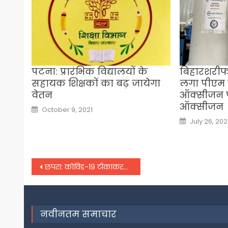
पटना: प्रारंभिक विद्यालयों के
बिहारशरीफ:
सहायक शिक्षकों का बढ़ जायेगा
लगा पीएम क
वेतन
ऑक्सीजन प्
ऑक्सीजन
Posted
October 9, 2021
on
Posted
July 26, 202
on
Post
छपरा: कोविड-19 टीकाकरण को लेकर किया गया सफ़ल मॉक ड्रिल
navigation
नवीनतम समाचार