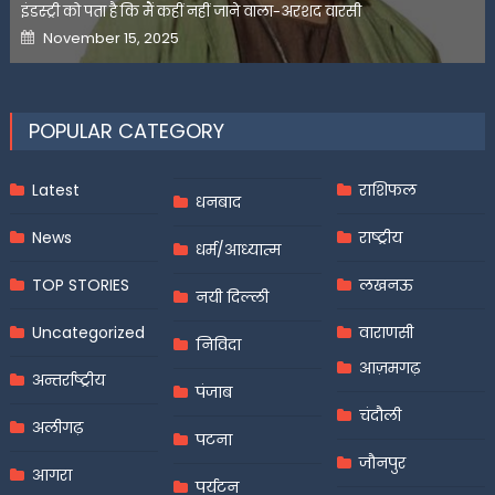
इंडस्ट्री को पता है कि मैं कहीं नहीं जाने वाला-अरशद वारसी
Posted
November 15, 2025
on
POPULAR CATEGORY
Latest
राशिफल
धनबाद
News
राष्ट्रीय
धर्म/आध्यात्म
TOP STORIES
लखनऊ
नयी दिल्ली
Uncategorized
वाराणसी
निविदा
आज़मगढ़
अन्तर्राष्ट्रीय
पंजाब
चंदौली
अलीगढ़
पटना
जौनपुर
आगरा
पर्यटन