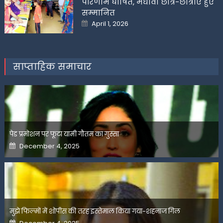
परिणाम घोषित, मेधावी छात्र-छात्राएं हुए
सम्मानित
Posted
April 1, 2026
on
साप्ताहिक समाचार
पेड प्रमोशन पर फूटा यामी गौतम का गुस्सा
Posted
December 4, 2025
on
मुझे फिल्मों में शोपीस की तरह इस्तेमाल किया गया-शहनाज गिल
Posted