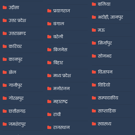
बलिया
उड़ीसा
प्रयागराज
भदोही, ज्ञानपुर
उत्तर प्रदेश
बंगाल
मऊ
उत्तराखण्ड
बरेली
मिर्जापुर
करियर
बिजनेस
सोनभद्र
कानपुर
बिहार
विज्ञापन
खेल
मध्य प्रदेश
विडियो
गाजीपुर
मनोरंजन
सम्पादकीय
गोरखपुर
महाराष्ट्र
साप्ताहिक
छत्तीसगढ़
रांची
स्वास्थ्य
जमशेदपुर
राजस्थान