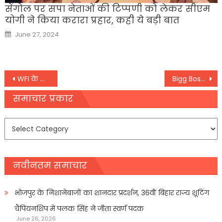
सेंगोल पर सपा नेताओं की ट‍िप्‍पणी को लेकर सीएम
योगी ने क‍िया करारा प्रहार, कही ये बड़ी बात
Posted
June 27, 2024
on
Post
WFI के अध्यक्ष बृजभूषण बोले- किसी की दया से इस पद पर नहीं, इस्तीफा देने से किया इनकार
Bigg Boss 16: बिग बॉस में हुई ज्योतिष की एंट्री,किस कंटेस्टेंट की चमकने वाली है किस्मत
navigation
समाचार प्रकार
समाचार
प्रकार
नवीनतम समाचार
भोजपुर के निशानेबाजों का शानदार प्रदर्शन, 36वीं बिहार राज्य शूटिंग
चैंपियनशिप में पलक सिंह ने जीता स्वर्ण पदक
June 26, 2026