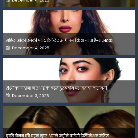
December 4, 2025
on
महिलाओंको उनकी पसंद के लिए उन्हें जज किया जाता है-मलाइका
Posted
December 4, 2025
on
रश्मिका मंदाना ने एआई के बढ़ते दुरुपयोग पर जतायी नाराजगी
Posted
December 3, 2025
on
कृति सेनन की बहन नूपुर अगले महीने करेंगी डेस्टिनेशन मैरिज