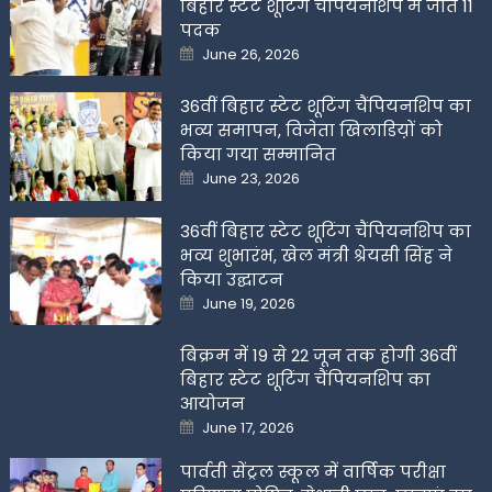
बिहार स्टेट शूटिंग चैंपियनशिप में जीते 11
पदक
Posted
June 26, 2026
on
36वीं बिहार स्टेट शूटिंग चैंपियनशिप का
भव्य समापन, विजेता खिलाडिय़ों को
किया गया सम्मानित
Posted
June 23, 2026
on
36वीं बिहार स्टेट शूटिंग चैंपियनशिप का
भव्य शुभारंभ, खेल मंत्री श्रेयसी सिंह ने
किया उद्घाटन
Posted
June 19, 2026
on
बिक्रम में 19 से 22 जून तक होगी 36वीं
बिहार स्टेट शूटिंग चैंपियनशिप का
आयोजन
Posted
June 17, 2026
on
पार्वती सेंट्रल स्कूल में वार्षिक परीक्षा