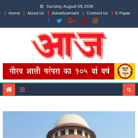
Skip
Sunday, August 09, 2026
to
Home
About Us
Advertisement
Contact Us
E-Paper
content