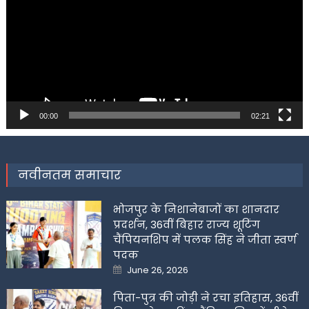
00:00
02:21
नवीनतम समाचार
भोजपुर के निशानेबाजों का शानदार
प्रदर्शन, 36वीं बिहार राज्य शूटिंग
चैंपियनशिप में पलक सिंह ने जीता स्वर्ण
पदक
Posted
June 26, 2026
on
पिता-पुत्र की जोड़ी ने रचा इतिहास, 36वीं