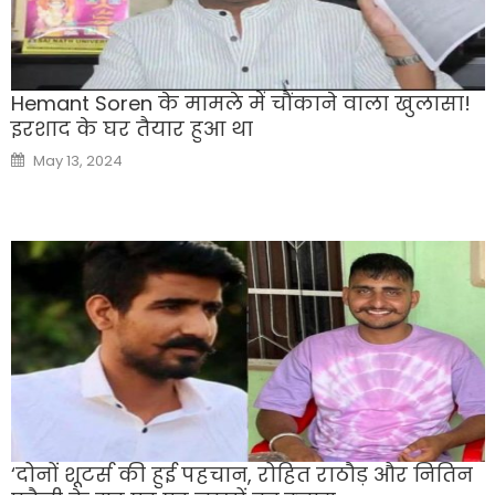
Hemant Soren के मामले में चौंकाने वाला खुलासा!
इरशाद के घर तैयार हुआ था
Posted
May 13, 2024
on
‘दोनों शूटर्स की हुई पहचान, रोहित राठौड़ और नितिन