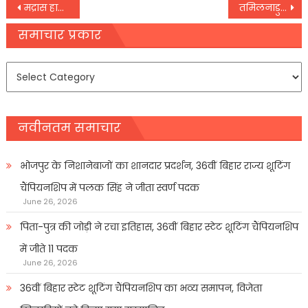
Post
मद्रास हाई कोर्ट ने कहा- कोरोना की दूसरी लहर के लिए चुनाव आयोग जिम्मेदार,
तमिलनाडु सरकार का बड़ा फैसला, बंद पड़े स्टरलाइट प्लांट से होगा ऑक्सीजन का उत्पादन
navigation
समाचार प्रकार
समाचार
प्रकार
नवीनतम समाचार
भोजपुर के निशानेबाजों का शानदार प्रदर्शन, 36वीं बिहार राज्य शूटिंग
चैंपियनशिप में पलक सिंह ने जीता स्वर्ण पदक
June 26, 2026
पिता-पुत्र की जोड़ी ने रचा इतिहास, 36वीं बिहार स्टेट शूटिंग चैंपियनशिप
में जीते 11 पदक
June 26, 2026
36वीं बिहार स्टेट शूटिंग चैंपियनशिप का भव्य समापन, विजेता