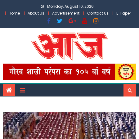
Skip
Monday, August 10, 2026
to
Home
About Us
Advertisement
Contact Us
E-Paper
content