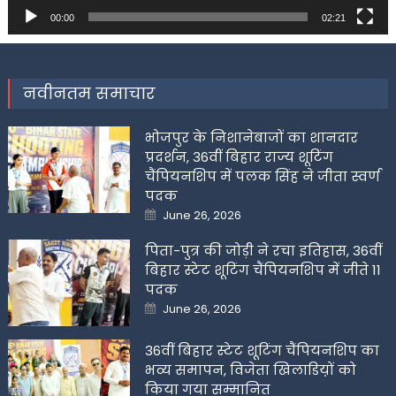
00:00
02:21
नवीनतम समाचार
भोजपुर के निशानेबाजों का शानदार
प्रदर्शन, 36वीं बिहार राज्य शूटिंग
चैंपियनशिप में पलक सिंह ने जीता स्वर्ण
पदक
Posted
June 26, 2026
on
पिता-पुत्र की जोड़ी ने रचा इतिहास, 36वीं
बिहार स्टेट शूटिंग चैंपियनशिप में जीते 11
पदक
Posted
June 26, 2026
on
36वीं बिहार स्टेट शूटिंग चैंपियनशिप का
भव्य समापन, विजेता खिलाडिय़ों को
किया गया सम्मानित