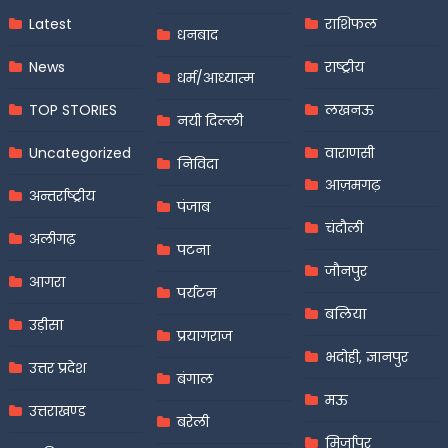
Latest
राशिफल
धनबाद
News
राष्ट्रीय
धर्म/आध्यात्म
TOP STORIES
लखनऊ
नयी दिल्ली
Uncategorized
वाराणसी
निविदा
आज़मगढ़
अन्तर्राष्ट्रीय
पंजाब
चंदौली
अलीगढ़
पटना
जौनपुर
आगरा
पर्यटन
बलिया
उड़ीसा
प्रयागराज
भदोही, ज्ञानपुर
उत्तर प्रदेश
बंगाल
मऊ
उत्तराखण्ड
बरेली
मिर्जापुर