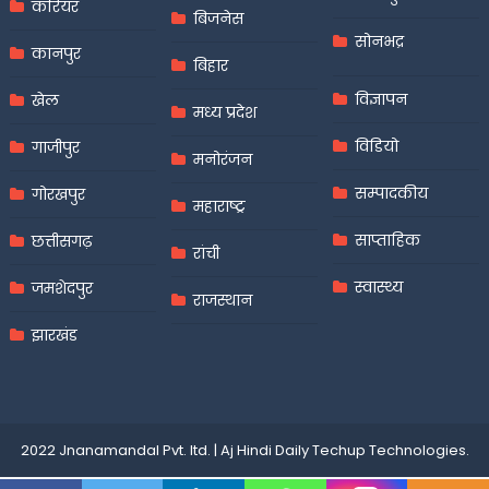
करियर
बिजनेस
सोनभद्र
कानपुर
बिहार
विज्ञापन
खेल
मध्य प्रदेश
विडियो
गाजीपुर
मनोरंजन
सम्पादकीय
गोरखपुर
महाराष्ट्र
साप्ताहिक
छत्तीसगढ़
रांची
स्वास्थ्य
जमशेदपुर
राजस्थान
झारखंड
2022 Jnanamandal Pvt. ltd.
|
Aj Hindi Daily
Techup Technologies
.