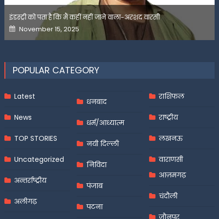
इंडस्ट्री को पता है कि मैं कहीं नहीं जाने वाला-अरशद वारसी
Posted
November 15, 2025
on
POPULAR CATEGORY
Latest
राशिफल
धनबाद
News
राष्ट्रीय
धर्म/आध्यात्म
TOP STORIES
लखनऊ
नयी दिल्ली
Uncategorized
वाराणसी
निविदा
आज़मगढ़
अन्तर्राष्ट्रीय
पंजाब
चंदौली
अलीगढ़
पटना
जौनपुर