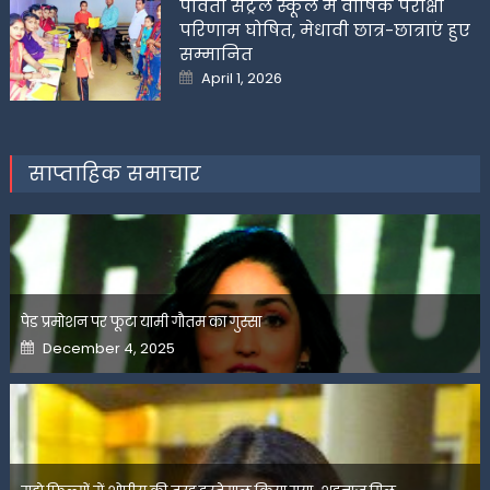
पार्वती सेंट्रल स्कूल में वार्षिक परीक्षा
परिणाम घोषित, मेधावी छात्र-छात्राएं हुए
सम्मानित
Posted
April 1, 2026
on
साप्ताहिक समाचार
पेड प्रमोशन पर फूटा यामी गौतम का गुस्सा
Posted
December 4, 2025
on