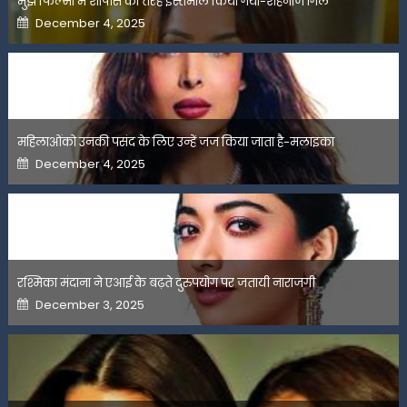
मुझे फिल्मों में शोपीस की तरह इस्तेमाल किया गया-शहनाज गिल
Posted
December 4, 2025
on
महिलाओंको उनकी पसंद के लिए उन्हें जज किया जाता है-मलाइका
Posted
December 4, 2025
on
रश्मिका मंदाना ने एआई के बढ़ते दुरुपयोग पर जतायी नाराजगी
Posted
December 3, 2025
on