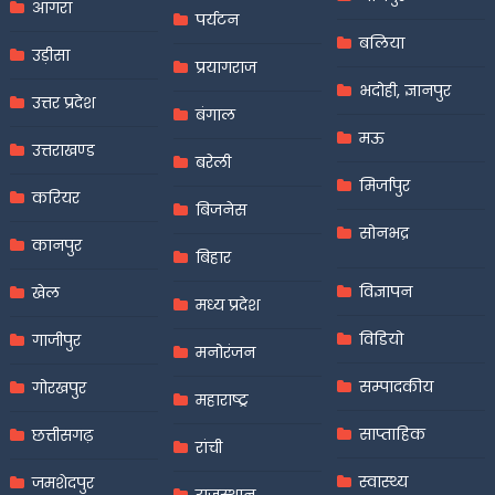
आगरा
पर्यटन
बलिया
उड़ीसा
प्रयागराज
भदोही, ज्ञानपुर
उत्तर प्रदेश
बंगाल
मऊ
उत्तराखण्ड
बरेली
मिर्जापुर
करियर
बिजनेस
सोनभद्र
कानपुर
बिहार
विज्ञापन
खेल
मध्य प्रदेश
विडियो
गाजीपुर
मनोरंजन
सम्पादकीय
गोरखपुर
महाराष्ट्र
साप्ताहिक
छत्तीसगढ़
रांची
स्वास्थ्य
जमशेदपुर
राजस्थान