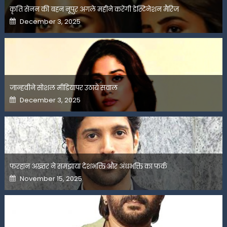
कृति सेनन की बहन नूपुर अगले महीने करेंगी डेस्टिनेशन मैरिज
Posted
December 3, 2025
on
जान्हवीने सोशल मीडियापर उठाये सवाल
Posted
December 3, 2025
on
फरहान अख्तर ने समझाया देशभक्ति और अंधभक्ति का फर्क
Posted
November 15, 2025
on