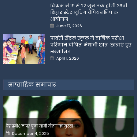
बिक्रम में 19 से 22 जून तक होगी 36वीं
बिहार स्टेट शूटिंग चैंपियनशिप का
आयोजन
Posted
June 17, 2026
on
पार्वती सेंट्रल स्कूल में वार्षिक परीक्षा
परिणाम घोषित, मेधावी छात्र-छात्राएं हुए
सम्मानित
Posted
April 1, 2026
on
साप्ताहिक समाचार
पेड प्रमोशन पर फूटा यामी गौतम का गुस्सा
Posted
December 4, 2025
on