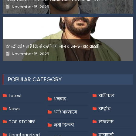
Posted
November 15, 2025
on
इंडस्ट्री को पता है कि मैं कहीं नहीं जाने वाला-अरशद वारसी
Posted
November 15, 2025
on
POPULAR CATEGORY
Latest
राशिफल
धनबाद
News
राष्ट्रीय
धर्म/आध्यात्म
TOP STORIES
लखनऊ
नयी दिल्ली
Uncategorized
वाराणसी