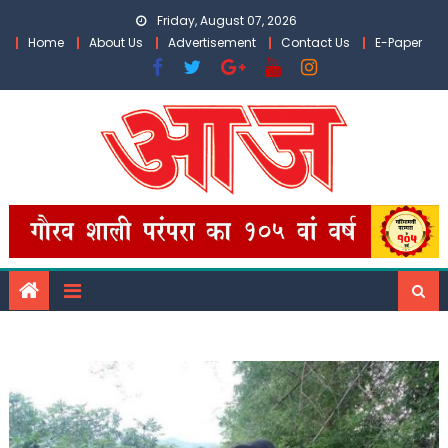
Skip
Friday, August 07, 2026
to
Home
About Us
Advertisement
Contact Us
E-Paper
content