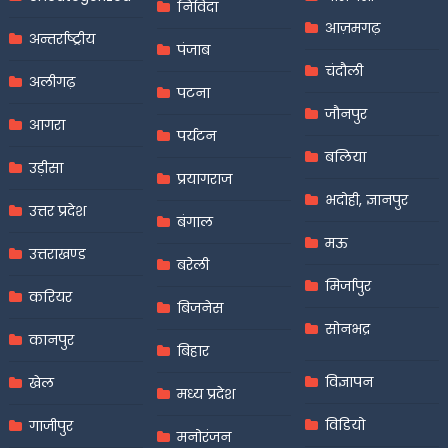
निविदा
आज़मगढ़
अन्तर्राष्ट्रीय
पंजाब
चंदौली
अलीगढ़
पटना
जौनपुर
आगरा
पर्यटन
बलिया
उड़ीसा
प्रयागराज
भदोही, ज्ञानपुर
उत्तर प्रदेश
बंगाल
मऊ
उत्तराखण्ड
बरेली
मिर्जापुर
करियर
बिजनेस
सोनभद्र
कानपुर
बिहार
विज्ञापन
खेल
मध्य प्रदेश
विडियो
गाजीपुर
मनोरंजन