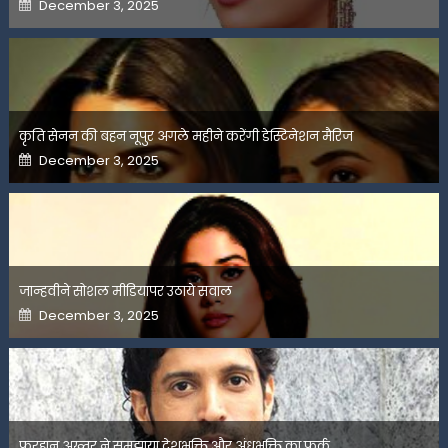
Posted
December 3, 2025
on
कृति सेनन की बहन नूपुर अगले महीने करेंगी डेस्टिनेशन मैरिज
Posted
December 3, 2025
on
जान्हवीने सोशल मीडियापर उठाये सवाल
Posted
December 3, 2025
on
फरहान अख्तर ने समझाया देशभक्ति और अंधभक्ति का फर्क