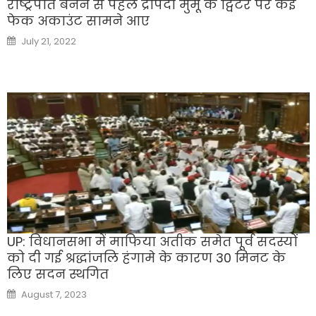
राष्ट्रपति बनने से पहले द्रौपदी मुर्मू के ट्विटर पर कई
फेक अकाउंट सामने आए
Posted
July 21, 2022
on
UP: विधानसभा में माफिया अतीक समेत पूर्व सदस्यों
को दी गई श्रद्धांजलि हंगामे के कारण 30 मिनट के
लिए सदन स्थगित
Posted
August 7, 2023
on