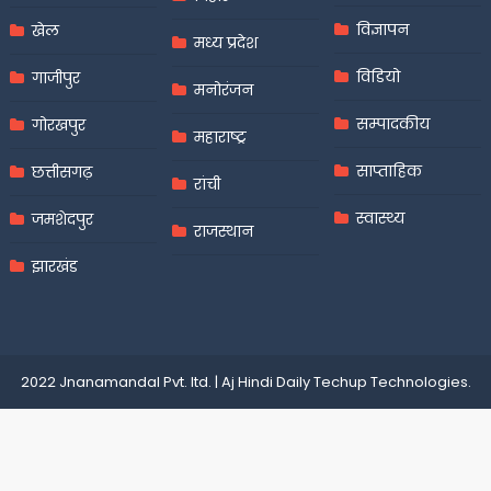
विज्ञापन
खेल
मध्य प्रदेश
विडियो
गाजीपुर
मनोरंजन
सम्पादकीय
गोरखपुर
महाराष्ट्र
साप्ताहिक
छत्तीसगढ़
रांची
स्वास्थ्य
जमशेदपुर
राजस्थान
झारखंड
2022 Jnanamandal Pvt. ltd.
|
Aj Hindi Daily
Techup Technologies
.