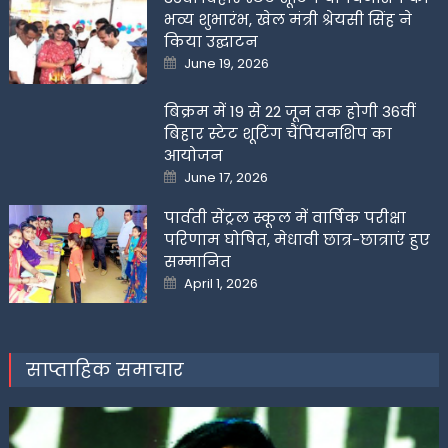
भव्य शुभारंभ, खेल मंत्री श्रेयसी सिंह ने
किया उद्घाटन
Posted
June 19, 2026
on
बिक्रम में 19 से 22 जून तक होगी 36वीं
बिहार स्टेट शूटिंग चैंपियनशिप का
आयोजन
Posted
June 17, 2026
on
पार्वती सेंट्रल स्कूल में वार्षिक परीक्षा
परिणाम घोषित, मेधावी छात्र-छात्राएं हुए
सम्मानित
Posted
April 1, 2026
on
साप्ताहिक समाचार