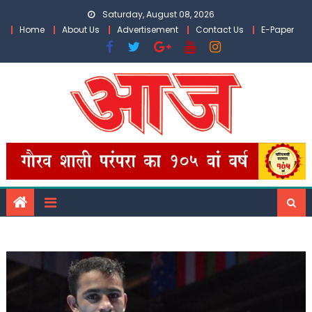
Skip
Saturday, August 08, 2026
to
Home
About Us
Advertisement
Contact Us
E-Paper
content