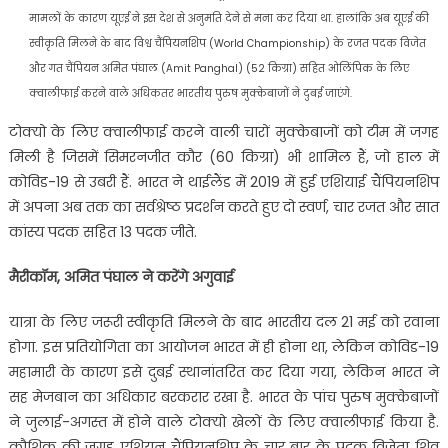
मामलों के कारण यूएई ने इस देश से अनुमति देने से मना कर दिया था. हालांकि अब यूएई की
स्वीकृति मिलने के बाद विश्व चैंपियनशिप (World Championship) के रजत पदक विजेत
और गत चैंपियन अमित पंघाल (Amit Panghal) (52 किग्रा) सहित ओलिंपिक के लिए
क्वालीफाई करने वाले अधिकतर भारतीय पुरुष मुक्केबाजों ने दुबई जाएंगे.
टोक्यो के लिए क्वालीफाई करने वाली चारों मुक्केबाजों को टीम में जगह
मिली है जिसमें सिमरनजीत कौर (60 किग्रा) भी शामिल हैं, जो हाल में
कोविड-19 से उबरी हैं. भारत ने थाईलैंड में 2019 में हुई एशियाई चैंपियनशिप
में अपना अब तक का सर्वश्रेष्ठ प्रदर्शन करते हुए दो स्वर्ण, चार रजत और सात
कांस्य पदक सहित 13 पदक जीते.
मैरीकॉम, अमित पंघाल ने करेंगे अगुवाई
यात्रा के लिए जरूरी स्वीकृति मिलने के बाद भारतीय दल 21 मई को रवाना
होगा. इस प्रतियोगिता का आयोजन भारत में ही होना था, लेकिन कोविड-19
महामारी के कारण इसे दुबई स्थानांतरित कर दिया गया, लेकिन भारत ने
सह मेजबान का अधिकार बरकरार रखा है. भारत के पांच पुरुष मुक्केबाजों
ने जुलाई-अगस्त में होने वाले टोक्यो खेलों के लिए क्वालीफाई किया है.
कौशिक की जगह एशियन चैंपियनशिप के चार बार के पदक विजेता शिव