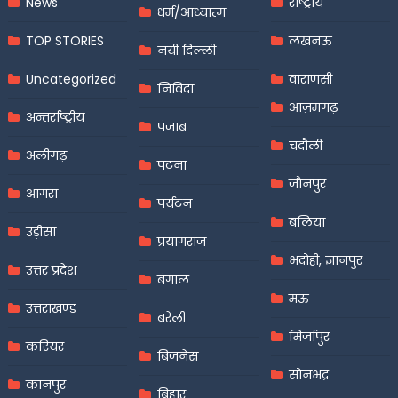
News
राष्ट्रीय
धर्म/आध्यात्म
TOP STORIES
लखनऊ
नयी दिल्ली
Uncategorized
वाराणसी
निविदा
आज़मगढ़
अन्तर्राष्ट्रीय
पंजाब
चंदौली
अलीगढ़
पटना
जौनपुर
आगरा
पर्यटन
बलिया
उड़ीसा
प्रयागराज
भदोही, ज्ञानपुर
उत्तर प्रदेश
बंगाल
मऊ
उत्तराखण्ड
बरेली
मिर्जापुर
करियर
बिजनेस
सोनभद्र
कानपुर
बिहार