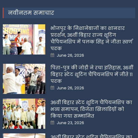
नवीनतम समाचार
भोजपुर के निशानेबाजों का शानदार
प्रदर्शन, 36वीं बिहार राज्य शूटिंग
चैंपियनशिप में पलक सिंह ने जीता स्वर्ण
पदक
Posted
June 26, 2026
on
पिता-पुत्र की जोड़ी ने रचा इतिहास, 36वीं
बिहार स्टेट शूटिंग चैंपियनशिप में जीते 11
पदक
Posted
June 26, 2026
on
36वीं बिहार स्टेट शूटिंग चैंपियनशिप का
भव्य समापन, विजेता खिलाडिय़ों को
किया गया सम्मानित
Posted
June 23, 2026
on
36वीं बिहार स्टेट शूटिंग चैंपियनशिप का