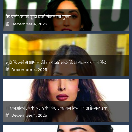
पेड प्रमोशन पर फूटा यामी गौतम का गुस्सा
Posted
December 4, 2025
on
मुझे फिल्मों में शोपीस की तरह इस्तेमाल किया गया-शहनाज गिल
Posted
December 4, 2025
on
महिलाओंको उनकी पसंद के लिए उन्हें जज किया जाता है-मलाइका
Posted
December 4, 2025
on