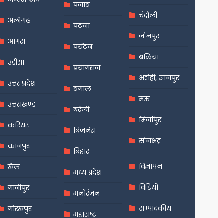
पंजाब
चंदौली
अलीगढ़
पटना
जौनपुर
आगरा
पर्यटन
बलिया
उड़ीसा
प्रयागराज
भदोही, ज्ञानपुर
उत्तर प्रदेश
बंगाल
मऊ
उत्तराखण्ड
बरेली
मिर्जापुर
करियर
बिजनेस
सोनभद्र
कानपुर
बिहार
विज्ञापन
खेल
मध्य प्रदेश
विडियो
गाजीपुर
मनोरंजन
सम्पादकीय
गोरखपुर
महाराष्ट्र