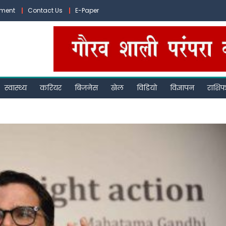
ement
Contact Us
E-Paper
स्वास्थ्य
करियर
बिजनेस
खेल
विडियो
विज्ञापन
राशि