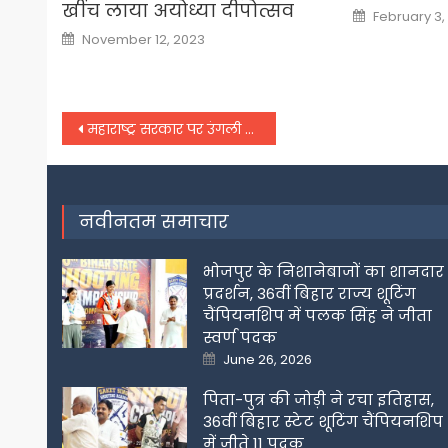
खींच लाया अयोध्या दीपोत्सव
Posted
February 3,
on
Posted
November 12, 2023
on
Post
महाराष्ट्र सरकार पर उंगली उठाने वालों को दी जाती है Z+ सिक्योरिटी : संजय राउत
navigation
नवीनतम समाचार
भोजपुर के निशानेबाजों का शानदार
प्रदर्शन, 36वीं बिहार राज्य शूटिंग
चैंपियनशिप में पलक सिंह ने जीता
स्वर्ण पदक
Posted
June 26, 2026
on
पिता-पुत्र की जोड़ी ने रचा इतिहास,
36वीं बिहार स्टेट शूटिंग चैंपियनशिप
में जीते 11 पदक