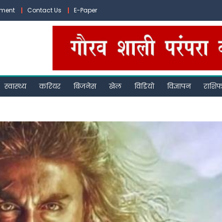
ement
Contact Us
E-Paper
स्वास्थ्य
करियर
बिजनेस
खेल
विडियो
विज्ञापन
राशि