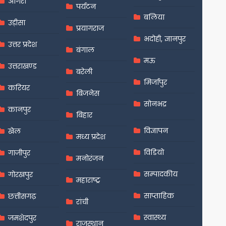
आगरा
पर्यटन
बलिया
उड़ीसा
प्रयागराज
भदोही, ज्ञानपुर
उत्तर प्रदेश
बंगाल
मऊ
उत्तराखण्ड
बरेली
मिर्जापुर
करियर
बिजनेस
सोनभद्र
कानपुर
बिहार
विज्ञापन
खेल
मध्य प्रदेश
विडियो
गाजीपुर
मनोरंजन
सम्पादकीय
गोरखपुर
महाराष्ट्र
साप्ताहिक
छत्तीसगढ़
रांची
स्वास्थ्य
जमशेदपुर
राजस्थान