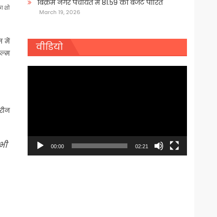
बिक्रम नगर पंचायत में 81.59 का बजट पारित
ला शो
March 19, 2026
 में
वीडियो
िल्म
Video
Player
तरीन
 भी
00:00
02:21