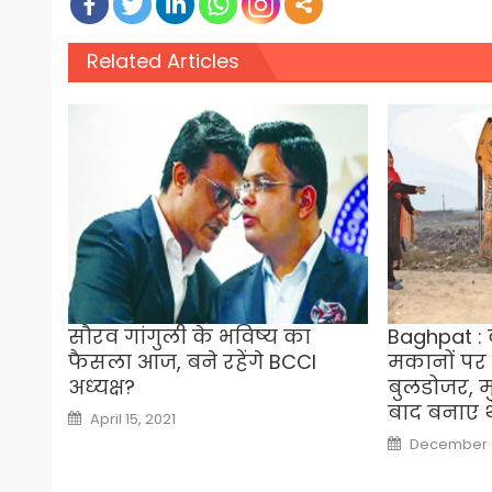
Related Articles
सौरव गांगुली के भविष्‍य का
Baghpat : क
फैसला आज, बने रहेंगे BCCI
मकानों पर
अध्‍यक्ष?
बुलडोजर, म
बाद बनाए थ
Posted
April 15, 2021
on
Posted
December 2
on