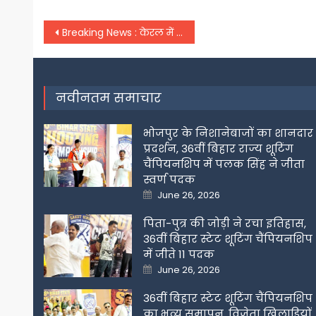
Post
Breaking News : केरल में मंकीपाक्स का तीसरा मामला आया सामने, यूएई से लौटा 35 वर्षीय शख्स मिला संक्रमित
navigation
नवीनतम समाचार
भोजपुर के निशानेबाजों का शानदार
प्रदर्शन, 36वीं बिहार राज्य शूटिंग
चैंपियनशिप में पलक सिंह ने जीता
स्वर्ण पदक
Posted
June 26, 2026
on
पिता-पुत्र की जोड़ी ने रचा इतिहास,
36वीं बिहार स्टेट शूटिंग चैंपियनशिप
में जीते 11 पदक
Posted
June 26, 2026
on
36वीं बिहार स्टेट शूटिंग चैंपियनशिप
का भव्य समापन, विजेता खिलाडिय़ों