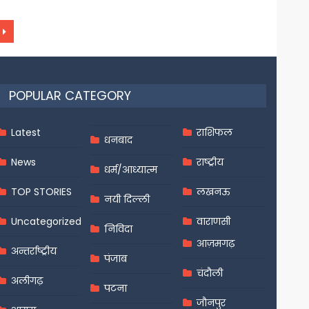
POPULAR CATEGORY
Latest
राशिफल
धनबाद
News
राष्ट्रीय
धर्म/आध्यात्म
TOP STORIES
लखनऊ
नयी दिल्ली
Uncategorized
वाराणसी
निविदा
आज़मगढ़
अन्तर्राष्ट्रीय
पंजाब
चंदौली
अलीगढ़
पटना
जौनपुर