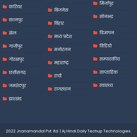
मिर्जापुर
करियर
बिजनेस
सोनभद्र
कानपुर
बिहार
विज्ञापन
खेल
मध्य प्रदेश
विडियो
गाजीपुर
मनोरंजन
सम्पादकीय
गोरखपुर
महाराष्ट्र
साप्ताहिक
छत्तीसगढ़
रांची
स्वास्थ्य
जमशेदपुर
राजस्थान
झारखंड
2022 Jnanamandal Pvt. ltd.
|
Aj Hindi Daily
Techup Technologies
.