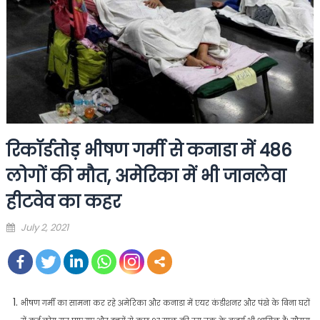
रिकॉर्डतोड़ भीषण गर्मी से कनाडा में 486
लोगों की मौत, अमेरिका में भी जानलेवा
हीटवेव का कहर
Posted
July 2, 2021
on
भीषण गर्मी का सामना कर रहे अमेरिका और कनाडा में एयर कंडीशनर और पंखे के बिना घरों