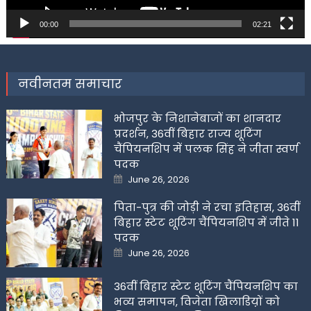
00:00
02:21
नवीनतम समाचार
भोजपुर के निशानेबाजों का शानदार
प्रदर्शन, 36वीं बिहार राज्य शूटिंग
चैंपियनशिप में पलक सिंह ने जीता स्वर्ण
पदक
Posted
June 26, 2026
on
पिता-पुत्र की जोड़ी ने रचा इतिहास, 36वीं
बिहार स्टेट शूटिंग चैंपियनशिप में जीते 11
पदक
Posted
June 26, 2026
on
36वीं बिहार स्टेट शूटिंग चैंपियनशिप का
भव्य समापन, विजेता खिलाडिय़ों को