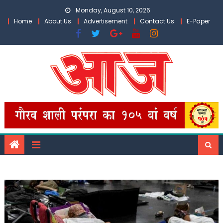
Skip
Monday, August 10, 2026
to
Home
About Us
Advertisement
Contact Us
E-Paper
content