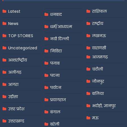
Latest
राशिफल
धनबाद
News
राष्ट्रीय
धर्म/आध्यात्म
TOP STORIES
लखनऊ
नयी दिल्ली
Uncategorized
वाराणसी
निविदा
आज़मगढ़
अन्तर्राष्ट्रीय
पंजाब
चंदौली
अलीगढ़
पटना
जौनपुर
आगरा
पर्यटन
बलिया
उड़ीसा
प्रयागराज
भदोही, ज्ञानपुर
उत्तर प्रदेश
बंगाल
मऊ
उत्तराखण्ड
बरेली