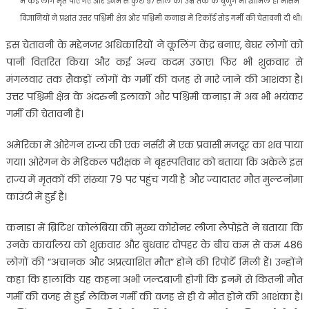
में कई लोग मृत पाए गए और इनमें से कुछ 97 साल की उम्र तक के बुजुर्ग भी शामिल हैं। मौसम
विज्ञानियों ने प्रशांत उत्तर पश्चिमी क्षेत्र और पश्चिमी कनाडा में रिकॉर्ड तोड़ गर्मी की चेतावनी दी थी।
इस चेतावनी के मद्देनजर अधिकारियों ने कूलिंग केंद्र बनाए, बेघर लोगों को
पानी वितरित किया और कई अन्य कदम उठाए। फिर भी शुक्रवार से
मंगलवार तक सैकड़ों लोगों के गर्मी की वजह से मारे जाने की आशंका है।
उत्तर पश्चिमी क्षेत्र के अंदरुनी इलाकों और पश्चिमी कनाड़ा में अब भी भयंकर
गर्मी की चेतावनी है।
अमेरिका में ओरेगन राज्य की एक नर्सरी में एक प्रवासी मजदूर का शव पाया
गया। ओरेगन के मेडिकल परीक्षक ने बृहस्पतिवार को बताया कि अकेले इस
राज्य में मृतकों की संख्या 79 पर पहुंच गयी है और ज्यादातर मौत मुल्टनोमा
काउंटी में हुई है।
कनाडा में ब्रिटिश कोलंबिया की मुख्य कोरोनर लीजा लैपोइंते ने बताया कि
उनके कार्यालय को शुक्रवार और बुधवार दोपहर के बीच कम से कम 486
लोगों की ”अचानक और अप्रत्याशित मौत” होने की रिपोर्टें मिली हैं। उन्होंने
कहा कि हालांकि यह कहना अभी जल्दबाजी होगी कि इनमें से कितनी मौत
गर्मी की वजह से हुई लेकिन गर्मी की वजह से ही ये मौत होने की आशंका है।