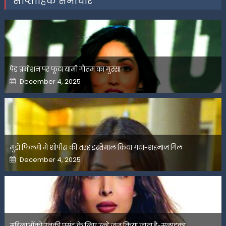
साप्ताहिक समाचार
पेड प्रमोशन पर फूटा यामी गौतम का गुस्सा
Posted
December 4, 2025
on
मुझे फिल्मों में शोपीस की तरह इस्तेमाल किया गया-शहनाज गिल
Posted
December 4, 2025
on
महिलाओंको उनकी पसंद के लिए उन्हें जज किया जाता है-मलाइका