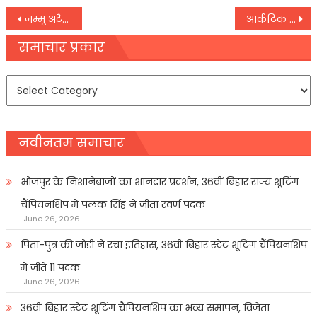
Post
जम्मू अटैक: ड्रोन के सीमा पार जाने की आशंका, DGP का दावा- हमले में लश्कर का हाथ
आर्कटिक के ‘लास्ट आइस एरिया’ को लेकर वैज्ञानिकों हैरान,
navigation
समाचार प्रकार
समाचार
प्रकार
नवीनतम समाचार
भोजपुर के निशानेबाजों का शानदार प्रदर्शन, 36वीं बिहार राज्य शूटिंग
चैंपियनशिप में पलक सिंह ने जीता स्वर्ण पदक
June 26, 2026
पिता-पुत्र की जोड़ी ने रचा इतिहास, 36वीं बिहार स्टेट शूटिंग चैंपियनशिप
में जीते 11 पदक
June 26, 2026
36वीं बिहार स्टेट शूटिंग चैंपियनशिप का भव्य समापन, विजेता