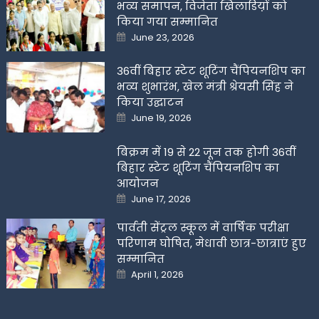
भव्य समापन, विजेता खिलाडिय़ों को
किया गया सम्मानित
Posted
June 23, 2026
on
36वीं बिहार स्टेट शूटिंग चैंपियनशिप का
भव्य शुभारंभ, खेल मंत्री श्रेयसी सिंह ने
किया उद्घाटन
Posted
June 19, 2026
on
बिक्रम में 19 से 22 जून तक होगी 36वीं
बिहार स्टेट शूटिंग चैंपियनशिप का
आयोजन
Posted
June 17, 2026
on
पार्वती सेंट्रल स्कूल में वार्षिक परीक्षा
परिणाम घोषित, मेधावी छात्र-छात्राएं हुए
सम्मानित
Posted
April 1, 2026
on