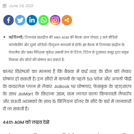
Posted
June 24, 2021
on
नई दिल्ली,
। रिलायंस इंडस्‍ट्रीज की 44th AGM की बैठक आज दोपहर 2 बजे वीडियो
कॉन्‍फ्रेंसिंग और दूसरे ऑडियो-विजुअल माध्‍यमों से होगी। इस बैठक में रिलायंस इंडट्रीज के
चेयरमैन और प्रबंध निदेशक मुकेश अंबानी तेल से रिटेल, रिटेल से दूरसंचार समूह द्वारा प्रमुख
विकास और सौदों की घोषणा कर सकते हैं।
बाजार विशेषज्ञों का मानना है कि बैठक में कई तरह के डील को लेकर
घोषणा हो सकती है। इन सौदों में कंपनी के पहले 5G फोन और अगली पीढ़ी
के वायरलेस प्लान से लेकर JioBook पर घोषणाएं, फेसबुक के व्हाट्सएप
के साथ JioMart के किराना उद्यम, कम लागत वाला किफायती लैपटॉप
और सऊदी अरामको के साथ 15 बिलियन डॉलर के सौदे के बारे में जानकारी
दी जा सकती है।
44th AGM को लाइव देखें