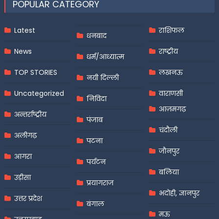
POPULAR CATEGORY
Latest
राशिफल
धनबाद
News
राष्ट्रीय
धर्म/आध्यात्म
TOP STORIES
लखनऊ
नयी दिल्ली
Uncategorized
वाराणसी
निविदा
आज़मगढ़
अन्तर्राष्ट्रीय
पंजाब
चंदौली
अलीगढ़
पटना
जौनपुर
आगरा
पर्यटन
बलिया
उड़ीसा
प्रयागराज
भदोही, ज्ञानपुर
उत्तर प्रदेश
बंगाल
मऊ