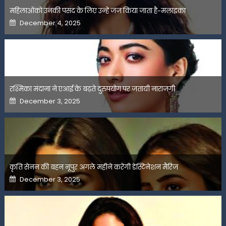
महिलाओंको उनकी पसंद के लिए उन्हें जज किया जाता है-मलाइका
Posted
December 4, 2025
on
रश्मिका मंदाना ने एआई के बढ़ते दुरुपयोग पर जतायी नाराजगी
Posted
December 3, 2025
on
कृति सेनन की बहन नूपुर अगले महीने करेंगी डेस्टिनेशन मैरिज
Posted
December 3, 2025
on