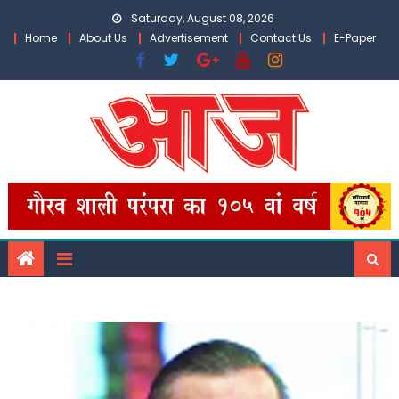
Skip
Saturday, August 08, 2026
to
Home
About Us
Advertisement
Contact Us
E-Paper
content