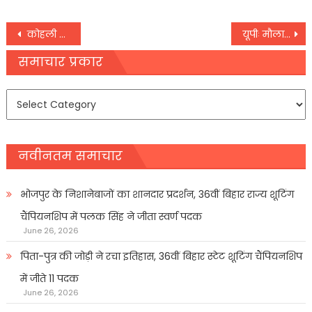
Post
कोहली ने दिए टेस्ट टीम में बदलाव के संकेत, टीम को है सही माइंडसेट वाले लोगों की जरूरत
यूपीः मौलानाओं ने कबूला- लालच देकर करवाते थे धर्मांतरण, जांच में आईं चौंकाने वालीं बातें
navigation
समाचार प्रकार
समाचार
प्रकार
नवीनतम समाचार
भोजपुर के निशानेबाजों का शानदार प्रदर्शन, 36वीं बिहार राज्य शूटिंग
चैंपियनशिप में पलक सिंह ने जीता स्वर्ण पदक
June 26, 2026
पिता-पुत्र की जोड़ी ने रचा इतिहास, 36वीं बिहार स्टेट शूटिंग चैंपियनशिप
में जीते 11 पदक
June 26, 2026