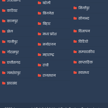
उत्तराखण्ड
बरेली
मिर्जापुर
करियर
बिजनेस
सोनभद्र
कानपुर
बिहार
विज्ञापन
खेल
मध्य प्रदेश
विडियो
गाजीपुर
मनोरंजन
सम्पादकीय
गोरखपुर
महाराष्ट्र
साप्ताहिक
छत्तीसगढ़
रांची
स्वास्थ्य
जमशेदपुर
राजस्थान
झारखंड