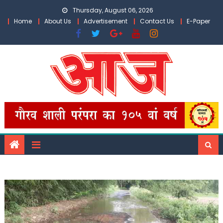
Skip
Thursday, August 06, 2026
to
Home
About Us
Advertisement
Contact Us
E-Paper
content