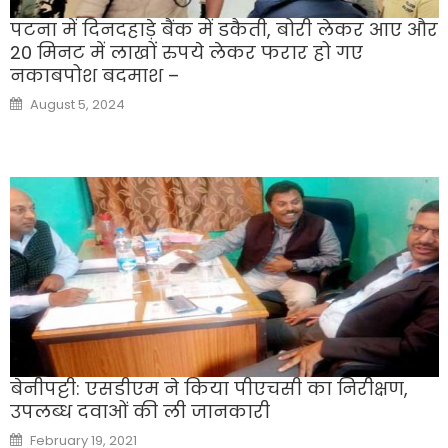
पटना में दिनदहाड़े बैंक में डकैती, बोरी लेकर आए और
20 मिनट में लाखों रुपये लेकर फरार हो गए
नकाबपोश बदमाश –
Posted
August 5, 2024
on
बेनीपट्टी: एसडीएम ने किया पीएचसी का निरीक्षण,
उपलब्ध दवाओं की ली जानकारी
Posted
February 19, 2021