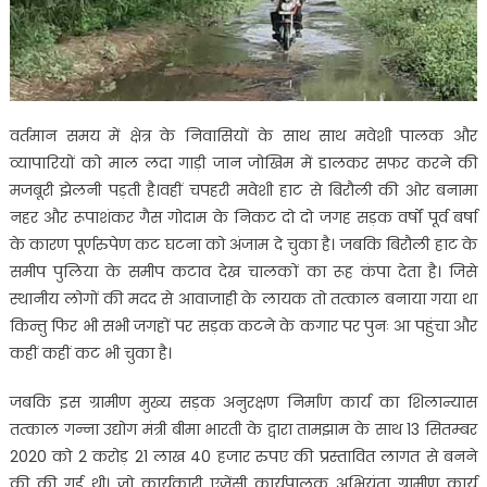
वर्तमान समय में क्षेत्र के निवासियों के साथ साथ मवेशी पालक और
व्यापारियों को माल लदा गाड़ी जान जोखिम में डालकर सफर करने की
मजबूरी झेलनी पड़ती है।वहीं चपहरी मवेशी हाट से बिरौली की ओर बनामा
नहर और रूपाशंकर गैस गोदाम के निकट दो दो जगह सड़क वर्षों पूर्व बर्षा
के कारण पूर्णरुपेण कट घटना को अंजाम दे चुका है। जबकि बिरौली हाट के
समीप पुलिया के समीप कटाव देख चालकों का रूह कंपा देता है। जिसे
स्थानीय लोगों की मदद से आवाजाही के लायक तो तत्काल बनाया गया था
किन्तु फिर भी सभी जगहों पर सड़क कटने के कगार पर पुनः आ पहुंचा और
कहीं कहीं कट भी चुका है।
जबकि इस ग्रामीण मुख्य सड़क अनुरक्षण निर्माण कार्य का शिलान्यास
तत्काल गन्ना उद्योग मंत्री बीमा भारती के द्वारा तामझाम के साथ 13 सितम्बर
2020 को 2 करोड़ 21 लाख 40 हजार रुपए की प्रस्तावित लागत से बनने
की की गई थी। जो कार्यकारी एजेंसी कार्यपालक अभियंता ग्रामीण कार्य