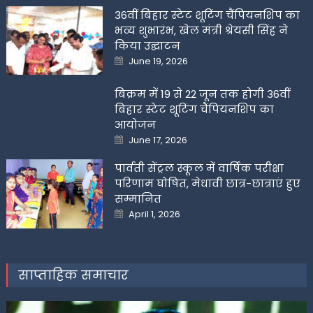
36वीं बिहार स्टेट शूटिंग चैंपियनशिप का
भव्य शुभारंभ, खेल मंत्री श्रेयसी सिंह ने
किया उद्घाटन
Posted
June 19, 2026
on
बिक्रम में 19 से 22 जून तक होगी 36वीं
बिहार स्टेट शूटिंग चैंपियनशिप का
आयोजन
Posted
June 17, 2026
on
पार्वती सेंट्रल स्कूल में वार्षिक परीक्षा
परिणाम घोषित, मेधावी छात्र-छात्राएं हुए
सम्मानित
Posted
April 1, 2026
on
साप्ताहिक समाचार