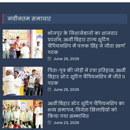
नवीनतम समाचार
भोजपुर के निशानेबाजों का शानदार
प्रदर्शन, 36वीं बिहार राज्य शूटिंग
चैंपियनशिप में पलक सिंह ने जीता स्वर्ण
पदक
Posted
June 26, 2026
on
पिता-पुत्र की जोड़ी ने रचा इतिहास, 36वीं
बिहार स्टेट शूटिंग चैंपियनशिप में जीते 11
पदक
Posted
June 26, 2026
on
36वीं बिहार स्टेट शूटिंग चैंपियनशिप का
भव्य समापन, विजेता खिलाडिय़ों को
किया गया सम्मानित
Posted
June 23, 2026
on