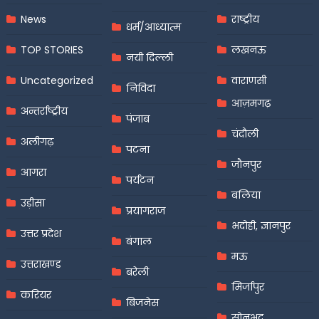
News
राष्ट्रीय
धर्म/आध्यात्म
TOP STORIES
लखनऊ
नयी दिल्ली
Uncategorized
वाराणसी
निविदा
आज़मगढ़
अन्तर्राष्ट्रीय
पंजाब
चंदौली
अलीगढ़
पटना
जौनपुर
आगरा
पर्यटन
बलिया
उड़ीसा
प्रयागराज
भदोही, ज्ञानपुर
उत्तर प्रदेश
बंगाल
मऊ
उत्तराखण्ड
बरेली
मिर्जापुर
करियर
बिजनेस
सोनभद्र