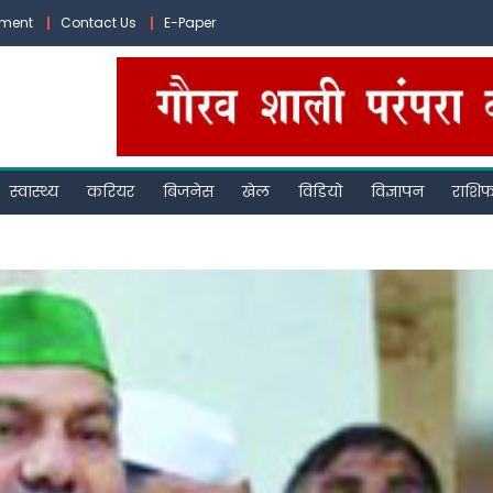
ement
Contact Us
E-Paper
स्वास्थ्य
करियर
बिजनेस
खेल
विडियो
विज्ञापन
राशि