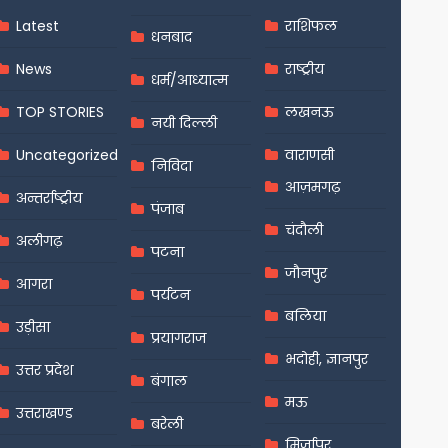
Latest
राशिफल
धनबाद
News
राष्ट्रीय
धर्म/आध्यात्म
TOP STORIES
लखनऊ
नयी दिल्ली
Uncategorized
वाराणसी
निविदा
आज़मगढ़
अन्तर्राष्ट्रीय
पंजाब
चंदौली
अलीगढ़
पटना
जौनपुर
आगरा
पर्यटन
बलिया
उड़ीसा
प्रयागराज
भदोही, ज्ञानपुर
उत्तर प्रदेश
बंगाल
मऊ
उत्तराखण्ड
बरेली
मिर्जापुर