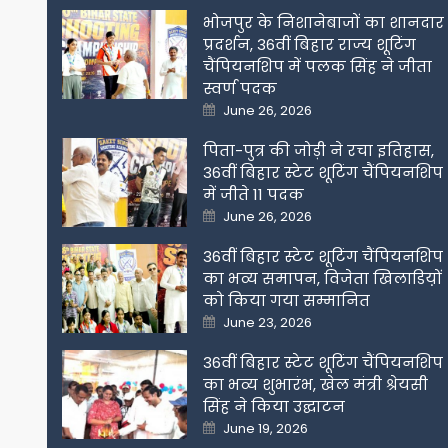
भोजपुर के निशानेबाजों का शानदार
प्रदर्शन, 36वीं बिहार राज्य शूटिंग
चैंपियनशिप में पलक सिंह ने जीता
स्वर्ण पदक
Posted
June 26, 2026
on
पिता-पुत्र की जोड़ी ने रचा इतिहास,
36वीं बिहार स्टेट शूटिंग चैंपियनशिप
में जीते 11 पदक
Posted
June 26, 2026
on
36वीं बिहार स्टेट शूटिंग चैंपियनशिप
का भव्य समापन, विजेता खिलाडिय़ों
को किया गया सम्मानित
Posted
June 23, 2026
on
36वीं बिहार स्टेट शूटिंग चैंपियनशिप
का भव्य शुभारंभ, खेल मंत्री श्रेयसी
सिंह ने किया उद्घाटन
Posted
June 19, 2026
on