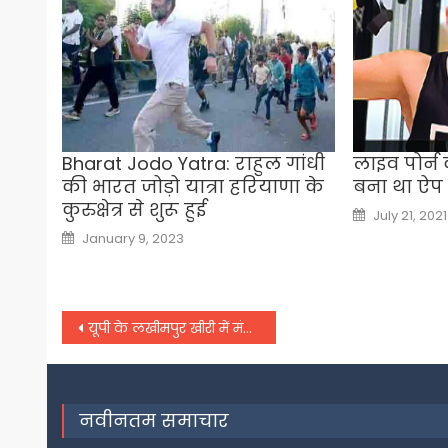
Bharat Jodo Yatra: राहुल गांधी
लाइव पोर्न 
की भारत जोड़ो यात्रा हरियाणा के
बना था ऐप
कुरुक्षेत्र से शुरू हुई
Posted
July 21, 2021
on
Posted
January 9, 2023
on
Post
यूपी के लखीमपुर खीरी में मंत्री के बेटे ने प्रदर्शनकारी किसानों पर चढ़ाई कार,
navigation
नवीनतम समाचार