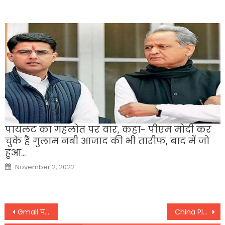
पायलट का गहलोत पर वार, कहा- पीएम मोदी कर
चुके हैं गुलाम नबी आजाद की भी तारीफ, बाद में जो
हुआ…
Posted
November 2, 2022
on
Post
Gmail पर भेजें सीक्रेट मैसेज, किसी को नहीं चलेगा मालूम, यहां जानें कैसे?
China Plane Crash: प्लेन क्रैश में सभी 132 लोगों की मौत, लैंडिंग से 43 मिनट पहले टूट गया था संपर्क