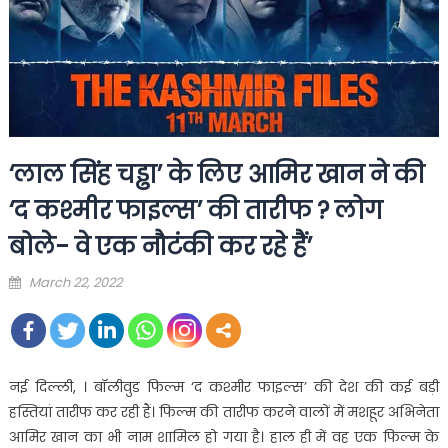
‘लाल सिंह चड्ढा’ के लिए आमिर खान ने की
‘द कश्मीर फाइल्स’ की तारीफ ? लोग
बोले- वे एक नौटंकी कर रहे हैं’
Posted
March 22, 2022
on
नई दिल्ली, । बॉलीवुड फिल्म ‘द कश्मीर फाइल्स’ की देश की कई बड़ी
हस्तियां तारीफ कर रही हैं। फिल्म की तारीफ करने वालों में मशहूर अभिनेता
आमिर खान का भी नाम शामिल हो गया है। हाल ही में वह एक फिल्म के