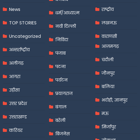
News
राष्ट्रीय
धर्म/आध्यात्म
TOP STORIES
लखनऊ
नयी दिल्ली
Uncategorized
वाराणसी
निविदा
आज़मगढ़
अन्तर्राष्ट्रीय
पंजाब
चंदौली
अलीगढ़
पटना
जौनपुर
आगरा
पर्यटन
बलिया
उड़ीसा
प्रयागराज
भदोही, ज्ञानपुर
उत्तर प्रदेश
बंगाल
मऊ
उत्तराखण्ड
बरेली
मिर्जापुर
करियर
बिजनेस