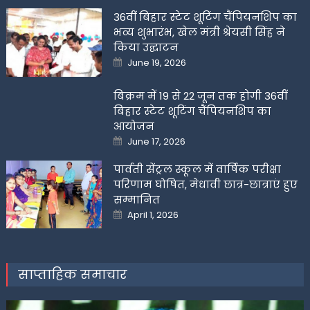
36वीं बिहार स्टेट शूटिंग चैंपियनशिप का
भव्य शुभारंभ, खेल मंत्री श्रेयसी सिंह ने
किया उद्घाटन
Posted
June 19, 2026
on
बिक्रम में 19 से 22 जून तक होगी 36वीं
बिहार स्टेट शूटिंग चैंपियनशिप का
आयोजन
Posted
June 17, 2026
on
पार्वती सेंट्रल स्कूल में वार्षिक परीक्षा
परिणाम घोषित, मेधावी छात्र-छात्राएं हुए
सम्मानित
Posted
April 1, 2026
on
साप्ताहिक समाचार