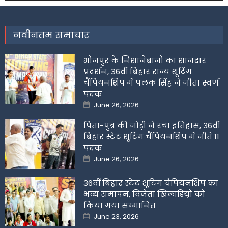
नवीनतम समाचार
भोजपुर के निशानेबाजों का शानदार
प्रदर्शन, 36वीं बिहार राज्य शूटिंग
चैंपियनशिप में पलक सिंह ने जीता स्वर्ण
पदक
Posted
June 26, 2026
on
पिता-पुत्र की जोड़ी ने रचा इतिहास, 36वीं
बिहार स्टेट शूटिंग चैंपियनशिप में जीते 11
पदक
Posted
June 26, 2026
on
36वीं बिहार स्टेट शूटिंग चैंपियनशिप का
भव्य समापन, विजेता खिलाडिय़ों को
किया गया सम्मानित
Posted
June 23, 2026
on