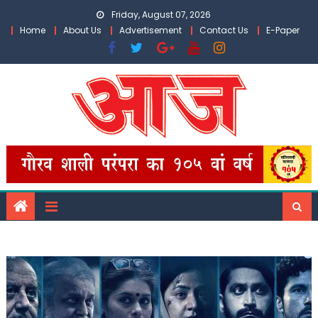
Skip
Friday, August 07, 2026
to
Home
About Us
Advertisement
Contact Us
E-Paper
content