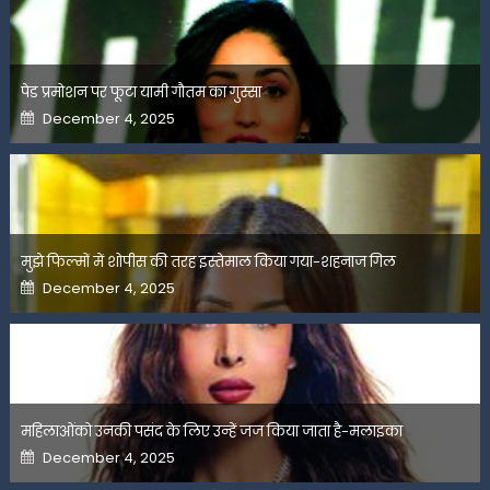
पेड प्रमोशन पर फूटा यामी गौतम का गुस्सा
Posted
December 4, 2025
on
मुझे फिल्मों में शोपीस की तरह इस्तेमाल किया गया-शहनाज गिल
Posted
December 4, 2025
on
महिलाओंको उनकी पसंद के लिए उन्हें जज किया जाता है-मलाइका
Posted
December 4, 2025
on