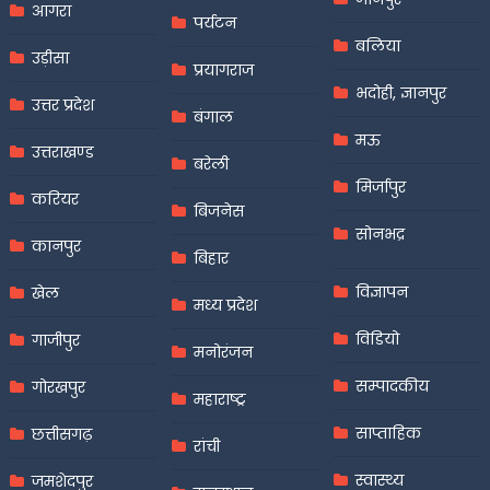
आगरा
पर्यटन
बलिया
उड़ीसा
प्रयागराज
भदोही, ज्ञानपुर
उत्तर प्रदेश
बंगाल
मऊ
उत्तराखण्ड
बरेली
मिर्जापुर
करियर
बिजनेस
सोनभद्र
कानपुर
बिहार
विज्ञापन
खेल
मध्य प्रदेश
विडियो
गाजीपुर
मनोरंजन
सम्पादकीय
गोरखपुर
महाराष्ट्र
साप्ताहिक
छत्तीसगढ़
रांची
स्वास्थ्य
जमशेदपुर