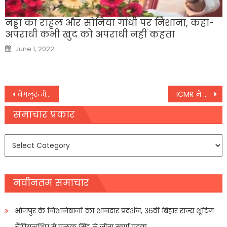
नड्डा का राहुल और सोनिया गांधी पर निशाना, कहा-
अपराधी कभी खुद को अपराधी नहीं कहता
Posted
June 1, 2022
on
Post
बेंगलुरू में कोरोना मरीजों के लिए देखभाल केंद्र बनाएगी वायुसेना, ICU बेड भी होगा इंतजाम
ICMR ने जारी की एडवाइजरी, एक बार पॉजिटिव होने के बाद RT-PCR टेस्ट की नहीं जरूरत
navigation
समाचार प्रकार
समाचार
प्रकार
नवीनतम समाचार
भोजपुर के निशानेबाजों का शानदार प्रदर्शन, 36वीं बिहार राज्य शूटिंग