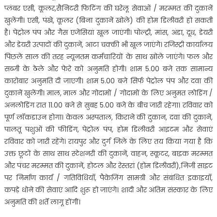
प्लंबर एसी, कूलर,सैनिटरी फिटिंग की घरेलू सेवाओं / मरम्मत की दुकानें
खुलेंगी। एसी, पंखे, कूलर (बिना दुकानें खोले) की होम डिलीवरी हो सकती
है। पेट्रोल पंप और गैस एजेंसियां खूल जाएंगी। पोल्ट्री, मांस, अंडा, दूध, डेयरी
और डेयरी उत्पादों की दुकानें, आटा चक्की भी खूल जाएंगे। रजिस्ट्री कार्यालय
पिछले साल की तरह न्यूनतम कर्मचारियों के साथ खोले जाएंगे। फल और
सब्जी के ठेले और फेरे को अनुमति होगी। शाम 5.00 बजे तक सामान्य
कारोबार अनुमति दी जाएगी। शाम 5.00 बजे सिर्फ पेट्रोल पंप और दवा की
दुकानें खुलेंगी। माल, माल और गोदामों / गोदामों के लिए अनुमत लोडिंग /
अनलोडिंग रात 11.00 बजे से सुबह 5.00 बजे के बीच जारी रहेगा। रविवार को
पूर्ण लॉकडाउन होगा। केवल अस्पताल, किराने की दुकान, दवा की दुकानें,
पालतू पशुओं की फीडिंग, पेट्रोल पंप, होम डिलीवरी आइटम और सेवाएं
रविवार को जारी रहेंगे। रायपुर और दुर्ग जिले के लिए तय किया गया है कि
उक्त छूटों के साथ साथ स्टेशनरी की दुकानें, वाहन, स्कूटर, बाइक मरम्मत
और पंचर मरम्मत की दुकानें, होटल और रेस्तरां (होम डिलीवरी),निजी साइट
पर निर्माण कार्य / गतिविधियाँ, पैकेजिंग सामग्री और संबंधित इकाइयाँ,
कपड़े धोने की सेवाएं आदि शुरू हो जाएंगे। शादी और अंतिम संस्कार के लिए
अनुमति की शर्तें लागू होंगीं।