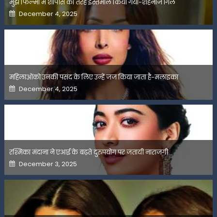
मुझे फिल्मों में शोपीस की तरह इस्तेमाल किया गया-शहनाज गिल
Posted
December 4, 2025
on
महिलाओंको उनकी पसंद के लिए उन्हें जज किया जाता है-मलाइका
Posted
December 4, 2025
on
रश्मिका मंदाना ने एआई के बढ़ते दुरुपयोग पर जतायी नाराजगी
Posted
December 3, 2025
on