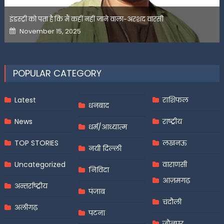
इंडस्ट्री को पता है कि मैं कहीं नहीं जाने वाला-अरशद वारसी
Posted
November 15, 2025
on
POPULAR CATEGORY
Latest
राशिफल
धनबाद
News
राष्ट्रीय
धर्म/आध्यात्म
TOP STORIES
लखनऊ
नयी दिल्ली
Uncategorized
वाराणसी
निविदा
आज़मगढ़
अन्तर्राष्ट्रीय
पंजाब
चंदौली
अलीगढ़
पटना
जौनपुर