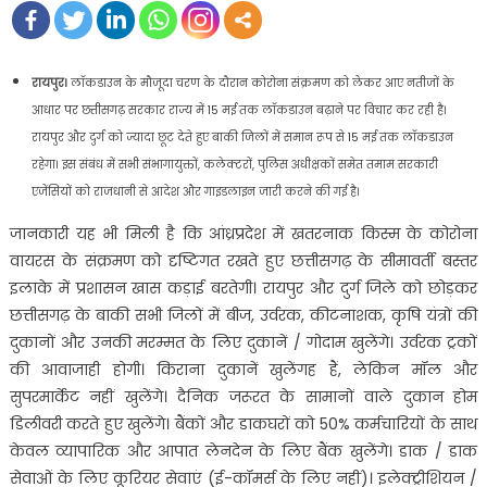
रायपुर।
लॉकडाउन के मौजूदा चरण के दौरान कोरोना संक्रमण को लेकर आए नतीजों के
आधार पर छत्तीसगढ़ सरकार राज्य में 15 मई तक लॉकडाउन बढ़ाने पर विचार कर रही है।
रायपुर और दुर्ग को ज्यादा छूट देते हुए बाकी जिलों में समान रूप से 15 मई तक लॉकडाउन
रहेगा। इस संबंध में सभी संभागायुक्तों, कलेक्टरों, पुलिस अधीक्षकों समेत तमाम सरकारी
एजेंसियों को राजधानी से आदेश और गाइडलाइन जारी करने की गई है।
जानकारी यह भी मिली है कि आंध्रप्रदेश में खतरनाक किस्म के कोरोना
वायरस के संक्रमण को दृष्टिगत रखते हुए छत्तीसगढ़ के सीमावर्ती बस्तर
इलाके में प्रशासन खास कड़ाई बरतेगी। रायपुर और दुर्ग जिले को छोड़कर
छत्तीसगढ़ के बाकी सभी जिलों में बीज, उर्वरक, कीटनाशक, कृषि यंत्रों की
दुकानों और उनकी मरम्मत के लिए दुकानें / गोदाम खुलेंगे। उर्वरक ट्रकों
की आवाजाही होगी। किराना दुकानें खुलेंगह हैं, लेकिन मॉल और
सुपरमार्केट नहीं खुलेंगे। दैनिक जरूरत के सामानों वाले दुकान होम
डिलीवरी करते हुए खुलेंगे। बैंकों और डाकघरों को 50% कर्मचारियों के साथ
केवल व्यापारिक और आपात लेनदेन के लिए बैंक खुलेंगे। डाक / डाक
सेवाओं के लिए कूरियर सेवाएं (ई-कॉमर्स के लिए नहीं)। इलेक्ट्रीशियन /