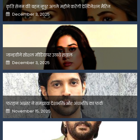
कृति सेनन की बहन नूपुर अगले महीने करेंगी डेस्टिनेशन मैरिज
Posted
December 3, 2025
on
जान्हवीने सोशल मीडियापर उठाये सवाल
Posted
December 3, 2025
on
फरहान अख्तर ने समझाया देशभक्ति और अंधभक्ति का फर्क
Posted
November 15, 2025
on