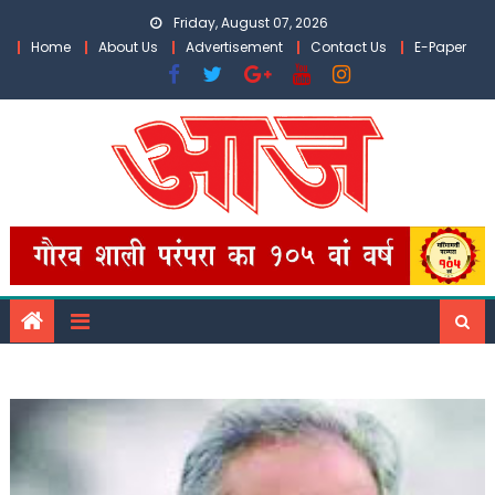
Skip
Friday, August 07, 2026
to
Home
About Us
Advertisement
Contact Us
E-Paper
content