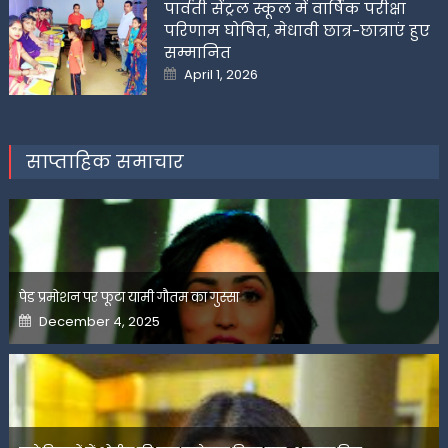
पार्वती सेंट्रल स्कूल में वार्षिक परीक्षा
परिणाम घोषित, मेधावी छात्र-छात्राएं हुए
सम्मानित
Posted
April 1, 2026
on
साप्ताहिक समाचार
पेड प्रमोशन पर फूटा यामी गौतम का गुस्सा
Posted
December 4, 2025
on