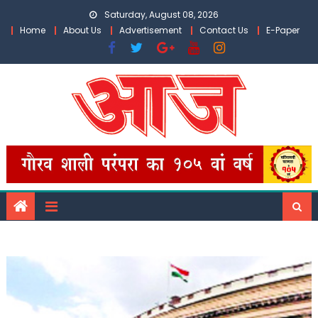
Skip
Saturday, August 08, 2026
to
Home
About Us
Advertisement
Contact Us
E-Paper
content