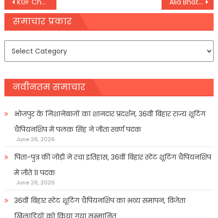
Post
KGF Chapter 2 OTT Release: इस OTT प्लेटफॉर्म पर रिलीज होगी ‘केजीएफ 2’,
Alia Bhatt Bridal Look: पेस्टल साड़ी से लेकर मिनिमल मेकअप तक
navigation
समाचार प्रकार
समाचार
प्रकार
नवीनतम समाचार
भोजपुर के निशानेबाजों का शानदार प्रदर्शन, 36वीं बिहार राज्य शूटिंग
चैंपियनशिप में पलक सिंह ने जीता स्वर्ण पदक
June 26, 2026
पिता-पुत्र की जोड़ी ने रचा इतिहास, 36वीं बिहार स्टेट शूटिंग चैंपियनशिप
में जीते 11 पदक
June 26, 2026
36वीं बिहार स्टेट शूटिंग चैंपियनशिप का भव्य समापन, विजेता
खिलाडिय़ों को किया गया सम्मानित