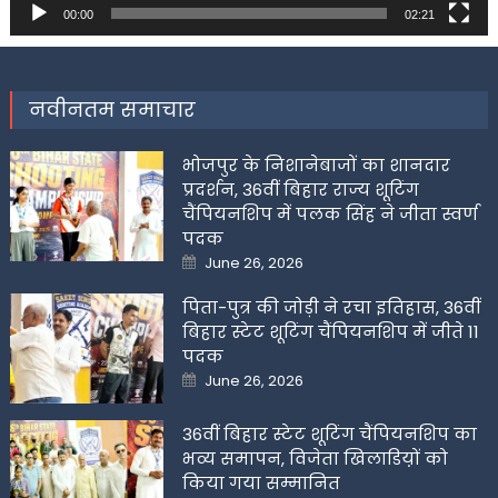
00:00
02:21
नवीनतम समाचार
भोजपुर के निशानेबाजों का शानदार
प्रदर्शन, 36वीं बिहार राज्य शूटिंग
चैंपियनशिप में पलक सिंह ने जीता स्वर्ण
पदक
Posted
June 26, 2026
on
पिता-पुत्र की जोड़ी ने रचा इतिहास, 36वीं
बिहार स्टेट शूटिंग चैंपियनशिप में जीते 11
पदक
Posted
June 26, 2026
on
36वीं बिहार स्टेट शूटिंग चैंपियनशिप का
भव्य समापन, विजेता खिलाडिय़ों को
किया गया सम्मानित