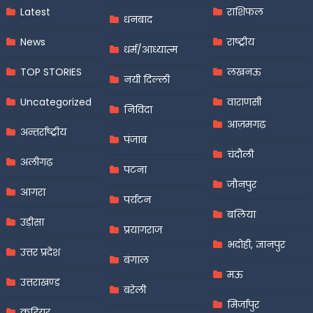
Latest
राशिफल
धनबाद
News
राष्ट्रीय
धर्म/आध्यात्म
TOP STORIES
लखनऊ
नयी दिल्ली
Uncategorized
वाराणसी
निविदा
आज़मगढ़
अन्तर्राष्ट्रीय
पंजाब
चंदौली
अलीगढ़
पटना
जौनपुर
आगरा
पर्यटन
बलिया
उड़ीसा
प्रयागराज
भदोही, ज्ञानपुर
उत्तर प्रदेश
बंगाल
मऊ
उत्तराखण्ड
बरेली
मिर्जापुर
करियर