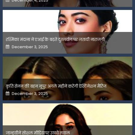
December 4, 2025
on
रश्मिका मंदाना ने एआई के बढ़ते दुरुपयोग पर जतायी नाराजगी
Posted
December 3, 2025
on
कृति सेनन की बहन नूपुर अगले महीने करेंगी डेस्टिनेशन मैरिज
Posted
December 3, 2025
on
जान्हवीने सोशल मीडियापर उठाये सवाल