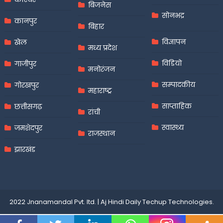
बिजनेस
सोनभद्र
कानपुर
बिहार
विज्ञापन
खेल
मध्य प्रदेश
विडियो
गाजीपुर
मनोरंजन
सम्पादकीय
गोरखपुर
महाराष्ट्र
साप्ताहिक
छत्तीसगढ़
रांची
स्वास्थ्य
जमशेदपुर
राजस्थान
झारखंड
2022 Jnanamandal Pvt. ltd.
|
Aj Hindi Daily
Techup Technologies
.