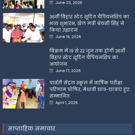
Posted
June 23, 2026
on
36वीं बिहार स्टेट शूटिंग चैंपियनशिप का
भव्य शुभारंभ, खेल मंत्री श्रेयसी सिंह ने
किया उद्घाटन
Posted
June 19, 2026
on
बिक्रम में 19 से 22 जून तक होगी 36वीं
बिहार स्टेट शूटिंग चैंपियनशिप का
आयोजन
Posted
June 17, 2026
on
पार्वती सेंट्रल स्कूल में वार्षिक परीक्षा
परिणाम घोषित, मेधावी छात्र-छात्राएं हुए
सम्मानित
Posted
April 1, 2026
on
साप्ताहिक समाचार