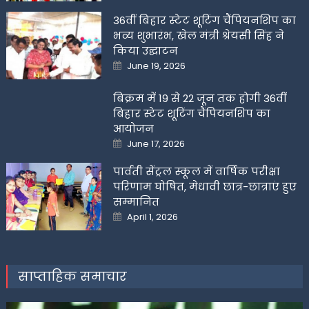
36वीं बिहार स्टेट शूटिंग चैंपियनशिप का
भव्य शुभारंभ, खेल मंत्री श्रेयसी सिंह ने
किया उद्घाटन
Posted
June 19, 2026
on
बिक्रम में 19 से 22 जून तक होगी 36वीं
बिहार स्टेट शूटिंग चैंपियनशिप का
आयोजन
Posted
June 17, 2026
on
पार्वती सेंट्रल स्कूल में वार्षिक परीक्षा
परिणाम घोषित, मेधावी छात्र-छात्राएं हुए
सम्मानित
Posted
April 1, 2026
on
साप्ताहिक समाचार