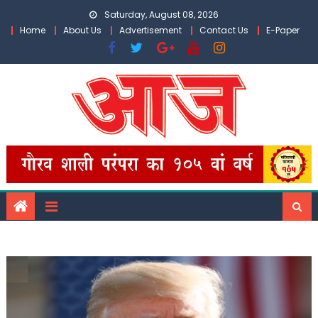
Skip
Saturday, August 08, 2026
to
Home
About Us
Advertisement
Contact Us
E-Paper
content