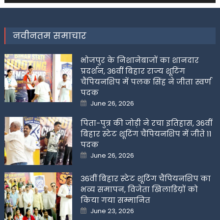
नवीनतम समाचार
भोजपुर के निशानेबाजों का शानदार
प्रदर्शन, 36वीं बिहार राज्य शूटिंग
चैंपियनशिप में पलक सिंह ने जीता स्वर्ण
पदक
Posted
June 26, 2026
on
पिता-पुत्र की जोड़ी ने रचा इतिहास, 36वीं
बिहार स्टेट शूटिंग चैंपियनशिप में जीते 11
पदक
Posted
June 26, 2026
on
36वीं बिहार स्टेट शूटिंग चैंपियनशिप का
भव्य समापन, विजेता खिलाडिय़ों को
किया गया सम्मानित
Posted
June 23, 2026
on