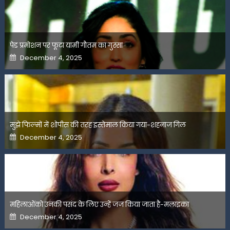
पेड प्रमोशन पर फूटा यामी गौतम का गुस्सा
Posted
December 4, 2025
on
मुझे फिल्मों में शोपीस की तरह इस्तेमाल किया गया-शहनाज गिल
Posted
December 4, 2025
on
महिलाओंको उनकी पसंद के लिए उन्हें जज किया जाता है-मलाइका
Posted
December 4, 2025
on