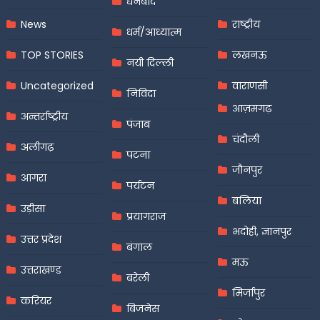
धनबाद
News
राष्ट्रीय
धर्म/आध्यात्म
TOP STORIES
लखनऊ
नयी दिल्ली
Uncategorized
वाराणसी
निविदा
आज़मगढ़
अन्तर्राष्ट्रीय
पंजाब
चंदौली
अलीगढ़
पटना
जौनपुर
आगरा
पर्यटन
बलिया
उड़ीसा
प्रयागराज
भदोही, ज्ञानपुर
उत्तर प्रदेश
बंगाल
मऊ
उत्तराखण्ड
बरेली
मिर्जापुर
करियर
बिजनेस