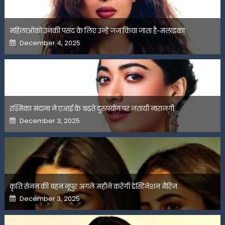
महिलाओंको उनकी पसंद के लिए उन्हें जज किया जाता है-मलाइका
Posted
December 4, 2025
on
रश्मिका मंदाना ने एआई के बढ़ते दुरुपयोग पर जतायी नाराजगी
Posted
December 3, 2025
on
कृति सेनन की बहन नूपुर अगले महीने करेंगी डेस्टिनेशन मैरिज
Posted
December 3, 2025
on