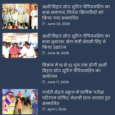
36वीं बिहार स्टेट शूटिंग चैंपियनशिप का
भव्य समापन, विजेता खिलाडिय़ों को
किया गया सम्मानित
Posted
June 23, 2026
on
36वीं बिहार स्टेट शूटिंग चैंपियनशिप का
भव्य शुभारंभ, खेल मंत्री श्रेयसी सिंह ने
किया उद्घाटन
Posted
June 19, 2026
on
बिक्रम में 19 से 22 जून तक होगी 36वीं
बिहार स्टेट शूटिंग चैंपियनशिप का
आयोजन
Posted
June 17, 2026
on
पार्वती सेंट्रल स्कूल में वार्षिक परीक्षा
परिणाम घोषित, मेधावी छात्र-छात्राएं हुए
सम्मानित
Posted
April 1, 2026
on