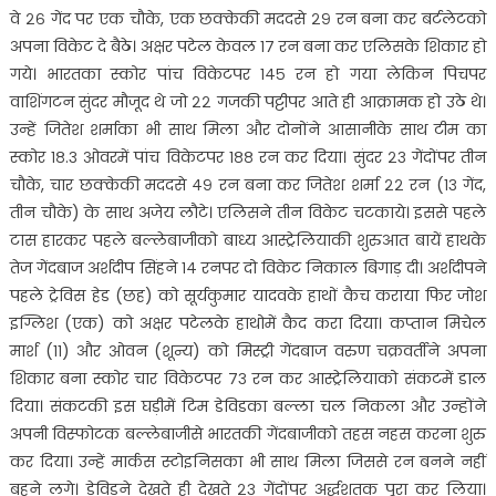
वे २६ गेंद पर एक चौके, एक छक्केकी मददसे २९ रन बना कर बर्टलेटको
अपना विकेट दे बैठे। अक्षर पटेल केवल १७ रन बना कर एलिसके शिकार हो
गये। भारतका स्कोर पांच विकेटपर १४५ रन हो गया लेकिन पिचपर
वाशिंगटन सुंदर मौजूद थे जो २२ गजकी पट्टीपर आते ही आक्रामक हो उठे थे।
उन्हें जितेश शर्माका भी साथ मिला और दोनोंने आसानीके साथ टीम का
स्कोर १८.३ ओवरमें पांच विकेटपर १८८ रन कर दिया। सुंदर २३ गेंदोंपर तीन
चौके, चार छक्केकी मददसे ४९ रन बना कर जितेश शर्मा २२ रन (१३ गेंद,
तीन चौके) के साथ अजेय लौटे। एलिसने तीन विकेट चटकाये। इससे पहले
टास हारकर पहले बल्लेबाजीको बाध्य आस्ट्रेलियाकी शुरुआत बायें हाथके
तेज गेंदबाज अर्शदीप सिंहने १४ रनपर दो विकेट निकाल बिगाड़ दी। अर्शदीपने
पहले ट्रेविस हेड (छह) को सूर्यकुमार यादवके हाथों कैच कराया फिर जोश
इग्लिश (एक) को अक्षर पटेलके हाथोमें कैद करा दिया। कप्तान मिचेल
मार्श (११) और ओवन (शून्य) को मिस्ट्री गेंदबाज वरुण चक्रवर्तीने अपना
शिकार बना स्कोर चार विकेटपर ७३ रन कर आस्ट्रेलियाको संकटमें डाल
दिया। संकटकी इस घड़ीमें टिम डेविडका बल्ला चल निकला और उन्होंने
अपनी विस्फोटक बल्लेबाजीसे भारतकी गेंदबाजीको तहस नहस करना शुरु
कर दिया। उन्हें मार्कस स्टोइनिसका भी साथ मिला जिससे रन बनने नहीं
बहने लगे। डेविडने देखते ही देखते २३ गेंदोंपर अर्द्धशतक पूरा कर लिया।