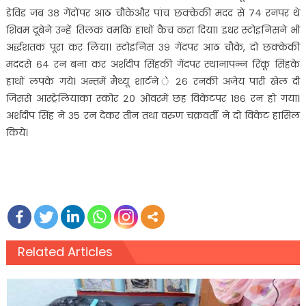
डेविड जब ३८ गेंदोंपर आठ चौकेऔर पांच छक्केकी मदद से ७४ रनपर थे
शिवम दूबेने उन्हें तिलक वर्माके हाथों कैच करा दिया। इधर स्टोइनिसने भी
अर्द्धशतक पूरा कर लिया। स्टोइनिस ३९ गेंदपर आठ चौके, दो छक्केकी
मददसे ६४ रन बना कर अर्शदीप सिंहकी गेंदपर स्थानापन्न रिंकू सिंहके
हाथों लपके गये। अन्तमें मैथ्यू शार्टने े २६ रनकी अजेय पारी खेल दी
जिससे आस्ट्रेलियाका स्कोर २० ओवरमें छह विकेटपर १८६ रन हो गया।
अर्शदीप सिंह ने ३५ रन देकर तीन तथा वरुण चक्रवर्ती ने दो विकेट हासिल
किये।
Related Articles