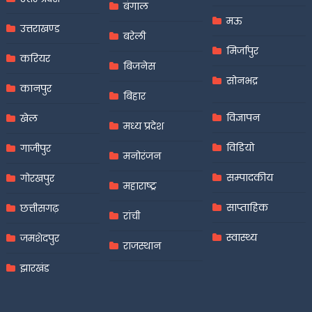
बंगाल
मऊ
उत्तराखण्ड
बरेली
मिर्जापुर
करियर
बिजनेस
सोनभद्र
कानपुर
बिहार
विज्ञापन
खेल
मध्य प्रदेश
विडियो
गाजीपुर
मनोरंजन
सम्पादकीय
गोरखपुर
महाराष्ट्र
साप्ताहिक
छत्तीसगढ़
रांची
स्वास्थ्य
जमशेदपुर
राजस्थान
झारखंड