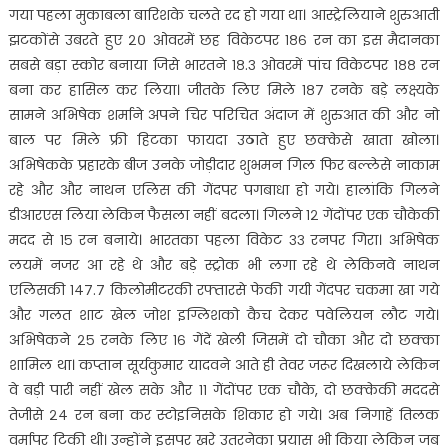
गया पहला मुकाबला बारिशके चलते रद हो गया था। आस्ट्रेलियाने शुरुआती
झटकोंसे उबरते हुए २० ओवरमें छह विकेटपर १८६ रन का इस मैदानका
सबसे बड़ा स्कोर बनाया जिसे भारतने १८.३ ओवरमें पांच विकेटपर १८८ रन
बना कर हासिल कर लिया। जीतके लिए मिले १८७ रनके बड़े लक्ष्यके
सामने अभिषेक शर्माने अपने चिर परिचित अंदाज में शुरुआत की और नो
बाल पर मिले फ्री हिटका फायदा उठाते हुए छक्केसे खाता खोला।
अभिषेकके प्रहारके बीज उनके जोड़ीदार शुभमन गिल फिर बल्लेसे नाकाम
रहे और और नाथन एलिस की गेंदपर पगबाधा हो गये। हालांकि गिलने
डीआरएस लिया लेकिन फैसला नहीं बदला। गिलने १२ गेंदोंपर एक चौकेकी
मदद से १५ रन बनाये। भारतका पहला विकेट ३३ रनपर गिरा। अभिषेक
लयमें नजर आ रहे थे और बड़े स्ट्रोक भी लगा रहे थे लेकिनवे नाथन
एलिसकी १४७.७ किलोमीटरकी रफ्तारसे फेकी गयी गेंदपर चकमा खा गये
और गलत शाट खेल जोश इग्लिशको कैच देकर पवेलियन लौट गये।
अभिषेकने २५ रनके लिए १६ गेंदें खेली जिसमें दो चौका और दो छक्का
शामिल था। कप्तान सूर्यकुमार यादवने आते ही तेवर जरूर दिखलाये लेकिन
वे बड़ी पारी नहीं खेल सके और ११ गेंदोंपर एक चौके, दो छक्केकी मददसे
तेजीसे २४ रन बना कर स्टोइनिसके शिकार हो गये। अब निगाहें तिलक
वर्मापर टिकी थी। उन्होंने इसपर खरे उतरनेका प्रयास भी किया लेकिन जब