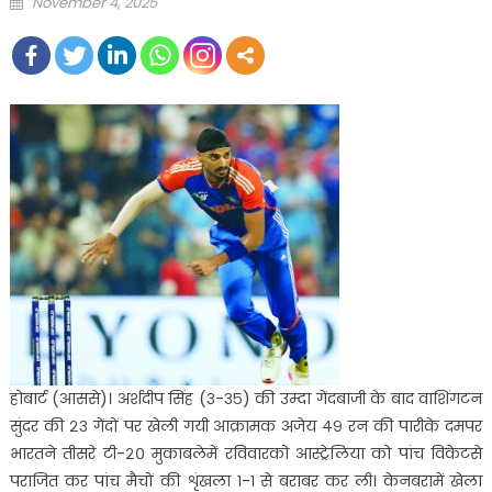
Posted
November 4, 2025
on
होबार्ट (आससे)। अर्शदीप सिंह (३-३५) की उम्दा गेंदबाजी के बाद वाशिंगटन
सुंदर की २३ गेंदों पर खेली गयी आक्रामक अजेय ४९ रन की पारीके दमपर
भारतने तीसरे टी-२० मुकाबलेमें रविवारको आस्ट्रेलिया को पांच विकेटसे
पराजित कर पांच मैचों की शृंखला १-१ से बराबर कर ली। केनबरामें खेला