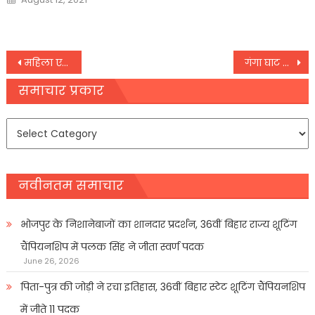
on
Post
महिला एकदिनी विश्वकप चैम्पियन बेटियों ने रचा इतिहास
गंगा घाट क्षेत्र ‘नो फ्लाई जोनÓ घोषित देव दीपावली पर ड्रोन रहेगा प्रतिबंधित
navigation
समाचार प्रकार
समाचार
प्रकार
नवीनतम समाचार
भोजपुर के निशानेबाजों का शानदार प्रदर्शन, 36वीं बिहार राज्य शूटिंग
चैंपियनशिप में पलक सिंह ने जीता स्वर्ण पदक
June 26, 2026
पिता-पुत्र की जोड़ी ने रचा इतिहास, 36वीं बिहार स्टेट शूटिंग चैंपियनशिप
में जीते 11 पदक