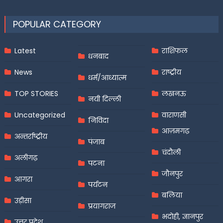
POPULAR CATEGORY
Latest
राशिफल
धनबाद
News
राष्ट्रीय
धर्म/आध्यात्म
TOP STORIES
लखनऊ
नयी दिल्ली
Uncategorized
वाराणसी
निविदा
आज़मगढ़
अन्तर्राष्ट्रीय
पंजाब
चंदौली
अलीगढ़
पटना
जौनपुर
आगरा
पर्यटन
बलिया
उड़ीसा
प्रयागराज
भदोही, ज्ञानपुर
उत्तर प्रदेश