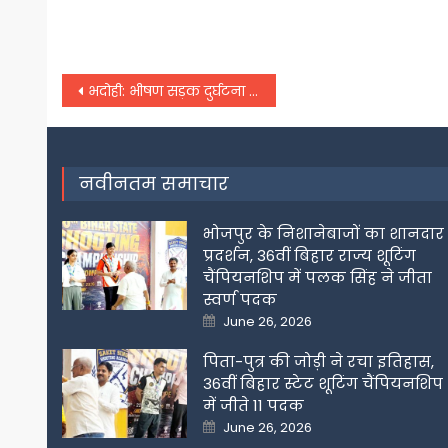
Post
भदोही: भीषण सड़क दुर्घटना में तीन की मौत, दो गम्भीर, ऑटोरिक्शा के उड़े परखच्चे
navigation
नवीनतम समाचार
भोजपुर के निशानेबाजों का शानदार
प्रदर्शन, 36वीं बिहार राज्य शूटिंग
चैंपियनशिप में पलक सिंह ने जीता
स्वर्ण पदक
Posted
June 26, 2026
on
पिता-पुत्र की जोड़ी ने रचा इतिहास,
36वीं बिहार स्टेट शूटिंग चैंपियनशिप
में जीते 11 पदक
Posted
June 26, 2026
on