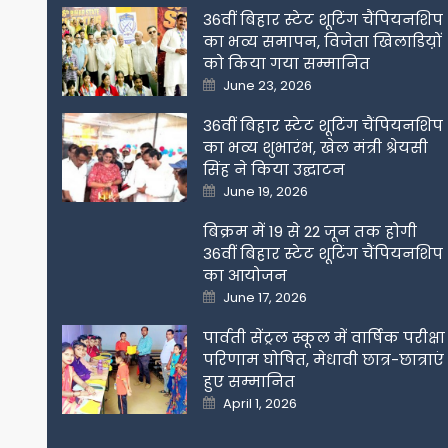
36वीं बिहार स्टेट शूटिंग चैंपियनशिप
का भव्य समापन, विजेता खिलाडिय़ों
को किया गया सम्मानित
Posted
June 23, 2026
on
36वीं बिहार स्टेट शूटिंग चैंपियनशिप
का भव्य शुभारंभ, खेल मंत्री श्रेयसी
सिंह ने किया उद्घाटन
Posted
June 19, 2026
on
बिक्रम में 19 से 22 जून तक होगी
36वीं बिहार स्टेट शूटिंग चैंपियनशिप
का आयोजन
Posted
June 17, 2026
on
पार्वती सेंट्रल स्कूल में वार्षिक परीक्षा
परिणाम घोषित, मेधावी छात्र-छात्राएं
हुए सम्मानित
Posted
April 1, 2026
on