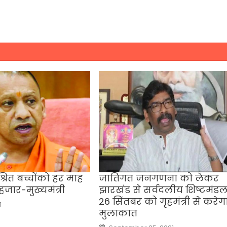
श्रित बच्चोंको हर माह
जातिगत जनगणना को लेकर
 हजार-मुख्यमंत्री
झारखंड से सर्वदलीय शिष्टमंड
26 सिंतबर को गृहमंत्री से करेग
1
मुलाकात
Posted