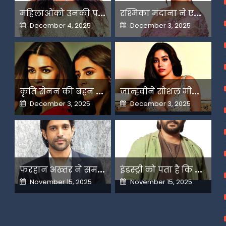
म
हिलाओंको उनकी पसंद के लिए उन्हें जज किया जाता है-मलाइका
र
श्मिका मंदाना ने एआई के बढ़ते दुरुपयोग पर जतायी नाराजगी
Posted
Posted
December 4, 2025
December 3, 2025
on
on
क
ृति सेनन की बहन नूपुर अगले महीने करेंगी डेस्टिनेशन मैरिज
ज
ान्हवीने सोशल मीडियापर उठाये सवाल
Posted
Posted
December 3, 2025
December 3, 2025
on
on
फ
रहान अख्तर ने समझाया देशभक्ति और अंधभक्ति का फर्क
इ
ंडस्ट्री को पता है कि मैं कहीं नहीं जाने वाला-अरशद वारसी
Posted
Posted
November 15, 2025
November 15, 2025
on
on