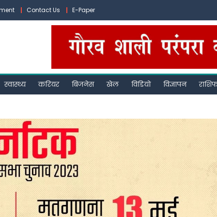
ement
Contact Us
E-Paper
स्वास्थ्य
करियर
बिजनेस
खेल
विडियो
विज्ञापन
राशि