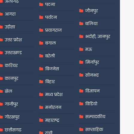
अलीगढ़
पटना
जौनपुर
आगरा
पर्यटन
बलिया
उड़ीसा
प्रयागराज
भदोही, ज्ञानपुर
उत्तर प्रदेश
बंगाल
मऊ
उत्तराखण्ड
बरेली
मिर्जापुर
करियर
बिजनेस
सोनभद्र
कानपुर
बिहार
विज्ञापन
खेल
मध्य प्रदेश
विडियो
गाजीपुर
मनोरंजन
सम्पादकीय
गोरखपुर
महाराष्ट्र
साप्ताहिक
छत्तीसगढ़
रांची