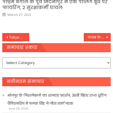
पश्चिम बंगाल के पूर्व मिदनापुर में एक पोलिंग बूथ पर
फायरिंग, 2 सुरक्षाकर्मी घायल
Posted
March 27, 2021
on
Post
Tokyo Olympics 2020: राष्ट्रपति कोविंद और प्रधानमंत्री नरेंद्र मोदी ने खिलाड़ियों को दी शुभकामनाएं,
पंजाब के विधायक बुलारिया बोले- कैप्टन शरीर तो सिद्धू उनकी आत्मा हैं,
navigation
समाचार प्रकार
समाचार
प्रकार
नवीनतम समाचार
भोजपुर के निशानेबाजों का शानदार प्रदर्शन, 36वीं बिहार राज्य शूटिंग
चैंपियनशिप में पलक सिंह ने जीता स्वर्ण पदक
June 26, 2026