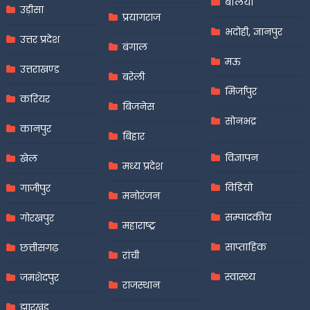
बलिया
उड़ीसा
प्रयागराज
भदोही, ज्ञानपुर
उत्तर प्रदेश
बंगाल
मऊ
उत्तराखण्ड
बरेली
मिर्जापुर
करियर
बिजनेस
सोनभद्र
कानपुर
बिहार
विज्ञापन
खेल
मध्य प्रदेश
विडियो
गाजीपुर
मनोरंजन
सम्पादकीय
गोरखपुर
महाराष्ट्र
साप्ताहिक
छत्तीसगढ़
रांची
स्वास्थ्य
जमशेदपुर
राजस्थान
झारखंड