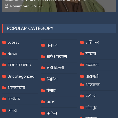
Posted
November 15, 2025
on
POPULAR CATEGORY
Latest
राशिफल
धनबाद
News
राष्ट्रीय
धर्म/आध्यात्म
TOP STORIES
लखनऊ
नयी दिल्ली
Uncategorized
वाराणसी
निविदा
आज़मगढ़
अन्तर्राष्ट्रीय
पंजाब
चंदौली
अलीगढ़
पटना
जौनपुर
आगरा
पर्यटन