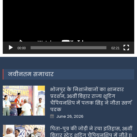
00:00
02:21
नवीनतम समाचार
भोजपुर के निशानेबाजों का शानदार
प्रदर्शन, 36वीं बिहार राज्य शूटिंग
चैंपियनशिप में पलक सिंह ने जीता स्वर्ण
पदक
Posted
June 26, 2026
on
पिता-पुत्र की जोड़ी ने रचा इतिहास, 36वीं
बिहार स्टेट शूटिंग चैंपियनशिप में जीते 11