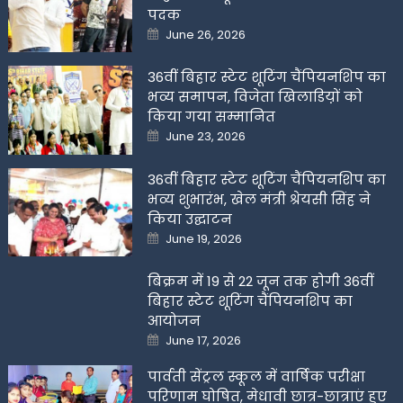
पदक
Posted
June 26, 2026
on
36वीं बिहार स्टेट शूटिंग चैंपियनशिप का
भव्य समापन, विजेता खिलाडिय़ों को
किया गया सम्मानित
Posted
June 23, 2026
on
36वीं बिहार स्टेट शूटिंग चैंपियनशिप का
भव्य शुभारंभ, खेल मंत्री श्रेयसी सिंह ने
किया उद्घाटन
Posted
June 19, 2026
on
बिक्रम में 19 से 22 जून तक होगी 36वीं
बिहार स्टेट शूटिंग चैंपियनशिप का
आयोजन
Posted
June 17, 2026
on
पार्वती सेंट्रल स्कूल में वार्षिक परीक्षा
परिणाम घोषित, मेधावी छात्र-छात्राएं हुए