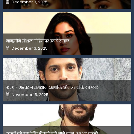
Posted
December 3, 2025
on
जान्हवीने सोशल मीडियापर उठाये सवाल
Posted
December 3, 2025
on
फरहान अख्तर ने समझाया देशभक्ति और अंधभक्ति का फर्क
Posted
November 15, 2025
on
इंडस्ट्री को पता है कि मैं कहीं नहीं जाने वाला-अरशद वारसी