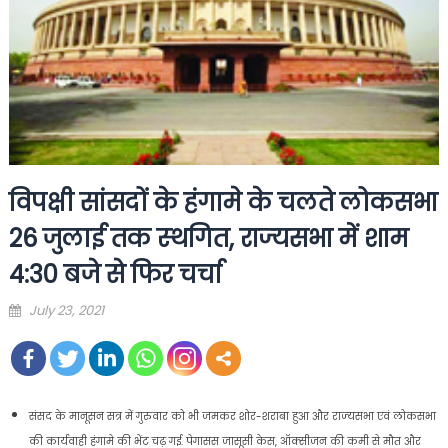
विपक्षी सांसदों के हंगामे के चलते लोकसभा
26 जुलाई तक स्‍थगित, राज्‍यसभा में शाम
4:30 बजे से फिर चर्चा
Posted
July 23, 2021
on
संसद के मानूसन सत्र में गुरुवार को भी जमकर शोर-शराबा हुआ और राज्‍यसभा एवं लोकसभा
की कार्यवाही हंगामे की भेंट चढ़ गई. पेगासस जासूसी केस, ऑक्‍सीजन की कमी से मौत और