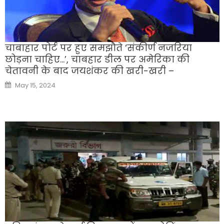
चाबाहार पोर्ट पर हुए समझौते ‘संकीर्ण नजरिया
छोड़ना चाहिए…’, चाबहार डील पर अमेरिका की
चेतावनी के बाद जयशंकर की खरी-खरी –
Posted
May 15, 2024
on