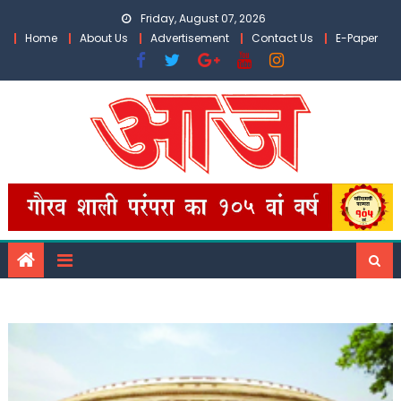
Skip
Friday, August 07, 2026
to
Home
About Us
Advertisement
Contact Us
E-Paper
content