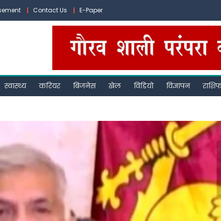
isement
Contact Us
E-Paper
स्वास्थ्य
करियर
बिजनेस
खेल
विडियो
विज्ञापन
राशि