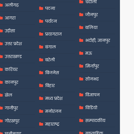
चंदौली
अलीगढ़
पटना
जौनपुर
आगरा
पर्यटन
बलिया
उड़ीसा
प्रयागराज
भदोही, ज्ञानपुर
उत्तर प्रदेश
बंगाल
मऊ
उत्तराखण्ड
बरेली
मिर्जापुर
करियर
बिजनेस
सोनभद्र
कानपुर
बिहार
विज्ञापन
खेल
मध्य प्रदेश
विडियो
गाजीपुर
मनोरंजन
सम्पादकीय
गोरखपुर
महाराष्ट्र
साप्ताहिक
छत्तीसगढ़