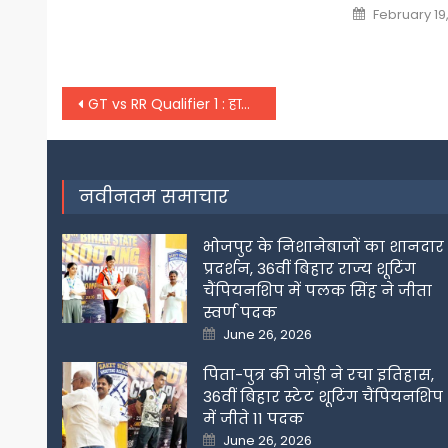
Posted
February 19
on
Post
GT vs RR Qualifier 1 : हार्दिक पांड्या और संजू सैमसन में लगेगी पहले फाइनल में पहुंचने की होड़
navigation
नवीनतम समाचार
भोजपुर के निशानेबाजों का शानदार
प्रदर्शन, 36वीं बिहार राज्य शूटिंग
चैंपियनशिप में पलक सिंह ने जीता
स्वर्ण पदक
Posted
June 26, 2026
on
पिता-पुत्र की जोड़ी ने रचा इतिहास,
36वीं बिहार स्टेट शूटिंग चैंपियनशिप
में जीते 11 पदक
Posted
June 26, 2026