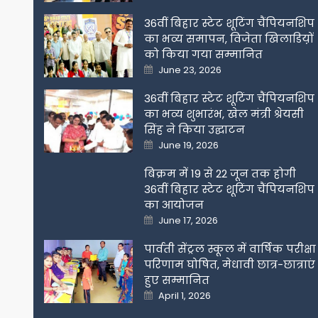
on
36वीं बिहार स्टेट शूटिंग चैंपियनशिप
का भव्य समापन, विजेता खिलाडिय़ों
को किया गया सम्मानित
Posted
June 23, 2026
on
36वीं बिहार स्टेट शूटिंग चैंपियनशिप
का भव्य शुभारंभ, खेल मंत्री श्रेयसी
सिंह ने किया उद्घाटन
Posted
June 19, 2026
on
बिक्रम में 19 से 22 जून तक होगी
36वीं बिहार स्टेट शूटिंग चैंपियनशिप
का आयोजन
Posted
June 17, 2026
on
पार्वती सेंट्रल स्कूल में वार्षिक परीक्षा
परिणाम घोषित, मेधावी छात्र-छात्राएं
हुए सम्मानित
Posted
April 1, 2026
on