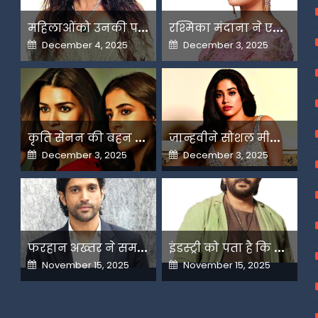
म
हिलाओंको उनकी पसंद के लिए उन्हें जज किया जाता है-मलाइका
र
श्मिका मंदाना ने एआई के बढ़ते दुरुपयोग पर जतायी नाराजगी
Posted
Posted
December 4, 2025
December 3, 2025
on
on
क
ृति सेनन की बहन नूपुर अगले महीने करेंगी डेस्टिनेशन मैरिज
ज
ान्हवीने सोशल मीडियापर उठाये सवाल
Posted
Posted
December 3, 2025
December 3, 2025
on
on
फ
रहान अख्तर ने समझाया देशभक्ति और अंधभक्ति का फर्क
इ
ंडस्ट्री को पता है कि मैं कहीं नहीं जाने वाला-अरशद वारसी
Posted
Posted
November 15, 2025
November 15, 2025
on
on