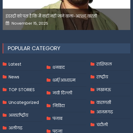
इंडस्ट्री को पता है कि मैं कहीं नहीं जाने वाला-अरशद वारसी
Posted
November 15, 2025
on
POPULAR CATEGORY
Latest
राशिफल
धनबाद
News
राष्ट्रीय
धर्म/आध्यात्म
TOP STORIES
लखनऊ
नयी दिल्ली
Uncategorized
वाराणसी
निविदा
आज़मगढ़
अन्तर्राष्ट्रीय
पंजाब
चंदौली
अलीगढ़
पटना