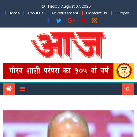
Skip
Friday, August 07, 2026
to
Home
About Us
Advertisement
Contact Us
E-Paper
content