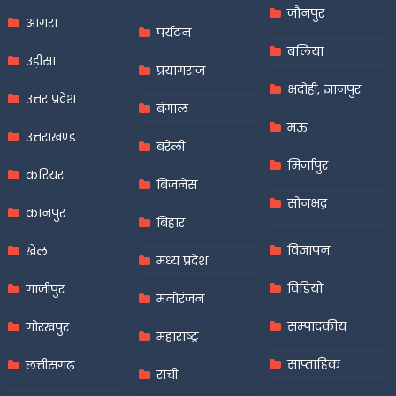
जौनपुर
आगरा
पर्यटन
बलिया
उड़ीसा
प्रयागराज
भदोही, ज्ञानपुर
उत्तर प्रदेश
बंगाल
मऊ
उत्तराखण्ड
बरेली
मिर्जापुर
करियर
बिजनेस
सोनभद्र
कानपुर
बिहार
विज्ञापन
खेल
मध्य प्रदेश
विडियो
गाजीपुर
मनोरंजन
सम्पादकीय
गोरखपुर
महाराष्ट्र
साप्ताहिक
छत्तीसगढ़
रांची