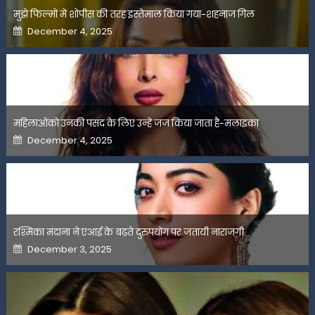
मुझे फिल्मों में शोपीस की तरह इस्तेमाल किया गया-शहनाज गिल
Posted
December 4, 2025
on
महिलाओंको उनकी पसंद के लिए उन्हें जज किया जाता है-मलाइका
Posted
December 4, 2025
on
रश्मिका मंदाना ने एआई के बढ़ते दुरुपयोग पर जतायी नाराजगी
Posted
December 3, 2025
on