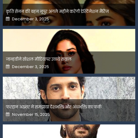
कृति सेनन की बहन नूपुर अगले महीने करेंगी डेस्टिनेशन मैरिज
Posted
December 3, 2025
on
जान्हवीने सोशल मीडियापर उठाये सवाल
Posted
December 3, 2025
on
फरहान अख्तर ने समझाया देशभक्ति और अंधभक्ति का फर्क
Posted
November 15, 2025
on