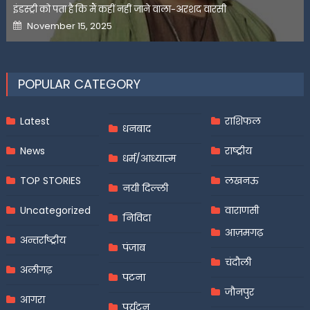
इंडस्ट्री को पता है कि मैं कहीं नहीं जाने वाला-अरशद वारसी
Posted
November 15, 2025
on
POPULAR CATEGORY
Latest
राशिफल
धनबाद
News
राष्ट्रीय
धर्म/आध्यात्म
TOP STORIES
लखनऊ
नयी दिल्ली
Uncategorized
वाराणसी
निविदा
आज़मगढ़
अन्तर्राष्ट्रीय
पंजाब
चंदौली
अलीगढ़
पटना
जौनपुर
आगरा
पर्यटन