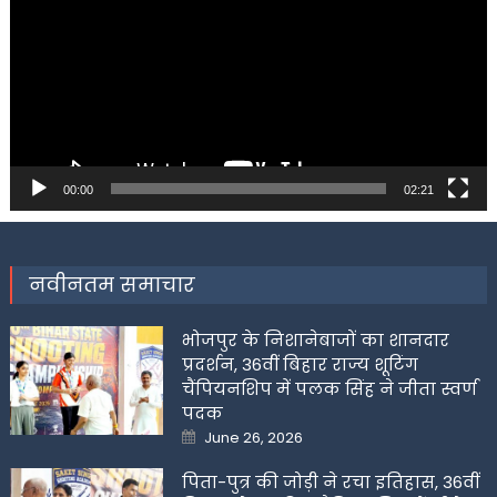
00:00
02:21
नवीनतम समाचार
भोजपुर के निशानेबाजों का शानदार
प्रदर्शन, 36वीं बिहार राज्य शूटिंग
चैंपियनशिप में पलक सिंह ने जीता स्वर्ण
पदक
Posted
June 26, 2026
on
पिता-पुत्र की जोड़ी ने रचा इतिहास, 36वीं