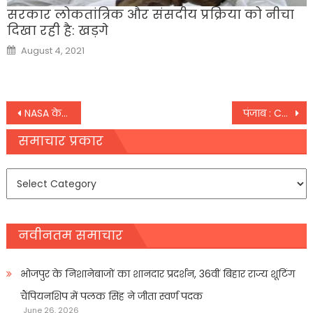
सरकार लोकतांत्रिक और संसदीय प्रक्रिया को नीचा
दिखा रही है: खड़गे
Posted
August 4, 2021
on
Post
NASA के Perseverance रोवर ने मंगल पर पहली बार 21 फुट की दूरी तय की
पंजाब : CM अमरिंदर सिंह का अवैध खनन पर सख्त कार्रवाई का ऐलान,
navigation
समाचार प्रकार
समाचार
प्रकार
नवीनतम समाचार
भोजपुर के निशानेबाजों का शानदार प्रदर्शन, 36वीं बिहार राज्य शूटिंग
चैंपियनशिप में पलक सिंह ने जीता स्वर्ण पदक
June 26, 2026