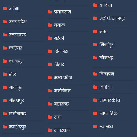
बलिया
उड़ीसा
प्रयागराज
भदोही, ज्ञानपुर
उत्तर प्रदेश
बंगाल
मऊ
उत्तराखण्ड
बरेली
मिर्जापुर
करियर
बिजनेस
सोनभद्र
कानपुर
बिहार
विज्ञापन
खेल
मध्य प्रदेश
विडियो
गाजीपुर
मनोरंजन
सम्पादकीय
गोरखपुर
महाराष्ट्र
साप्ताहिक
छत्तीसगढ़
रांची
स्वास्थ्य
जमशेदपुर
राजस्थान