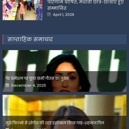
परिणाम घोषित, मेधावी छात्र-छात्राएं हुए
सम्मानित
Posted
April 1, 2026
on
साप्ताहिक समाचार
पेड प्रमोशन पर फूटा यामी गौतम का गुस्सा
Posted
December 4, 2025
on
मुझे फिल्मों में शोपीस की तरह इस्तेमाल किया गया-शहनाज गिल
Posted