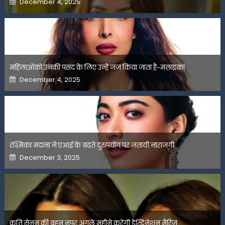
December 4, 2025
on
महिलाओंको उनकी पसंद के लिए उन्हें जज किया जाता है-मलाइका
Posted
December 4, 2025
on
रश्मिका मंदाना ने एआई के बढ़ते दुरुपयोग पर जतायी नाराजगी
Posted
December 3, 2025
on
कृति सेनन की बहन नूपुर अगले महीने करेंगी डेस्टिनेशन मैरिज