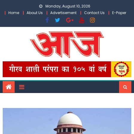
Skip
Monday, August 10, 2026
to
Home
About Us
Advertisement
Contact Us
E-Paper
content