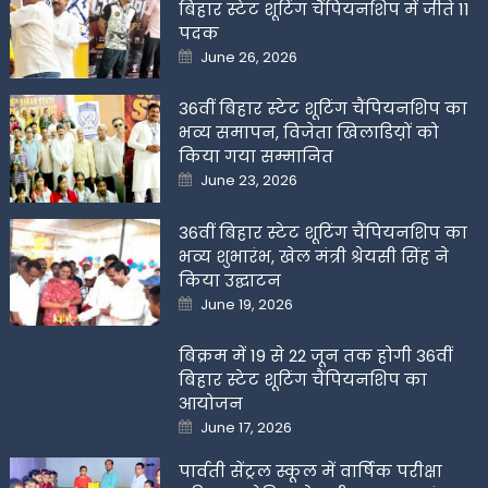
बिहार स्टेट शूटिंग चैंपियनशिप में जीते 11
पदक
Posted
June 26, 2026
on
36वीं बिहार स्टेट शूटिंग चैंपियनशिप का
भव्य समापन, विजेता खिलाडिय़ों को
किया गया सम्मानित
Posted
June 23, 2026
on
36वीं बिहार स्टेट शूटिंग चैंपियनशिप का
भव्य शुभारंभ, खेल मंत्री श्रेयसी सिंह ने
किया उद्घाटन
Posted
June 19, 2026
on
बिक्रम में 19 से 22 जून तक होगी 36वीं
बिहार स्टेट शूटिंग चैंपियनशिप का
आयोजन
Posted
June 17, 2026
on
पार्वती सेंट्रल स्कूल में वार्षिक परीक्षा