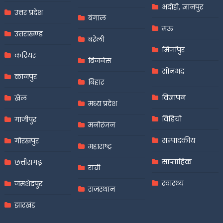
भदोही, ज्ञानपुर
उत्तर प्रदेश
बंगाल
मऊ
उत्तराखण्ड
बरेली
मिर्जापुर
करियर
बिजनेस
सोनभद्र
कानपुर
बिहार
विज्ञापन
खेल
मध्य प्रदेश
विडियो
गाजीपुर
मनोरंजन
सम्पादकीय
गोरखपुर
महाराष्ट्र
साप्ताहिक
छत्तीसगढ़
रांची
स्वास्थ्य
जमशेदपुर
राजस्थान
झारखंड