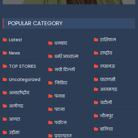
POPULAR CATEGORY
Latest
राशिफल
धनबाद
News
राष्ट्रीय
धर्म/आध्यात्म
TOP STORIES
लखनऊ
नयी दिल्ली
Uncategorized
वाराणसी
निविदा
आज़मगढ़
अन्तर्राष्ट्रीय
पंजाब
चंदौली
अलीगढ़
पटना
जौनपुर
आगरा
पर्यटन
बलिया
उड़ीसा
प्रयागराज