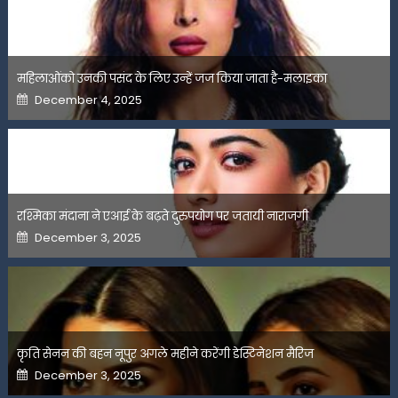
महिलाओंको उनकी पसंद के लिए उन्हें जज किया जाता है-मलाइका
Posted
December 4, 2025
on
रश्मिका मंदाना ने एआई के बढ़ते दुरुपयोग पर जतायी नाराजगी
Posted
December 3, 2025
on
कृति सेनन की बहन नूपुर अगले महीने करेंगी डेस्टिनेशन मैरिज
Posted
December 3, 2025
on