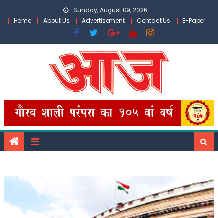
Skip
Sunday, August 09, 2026
to
Home
About Us
Advertisement
Contact Us
E-Paper
content