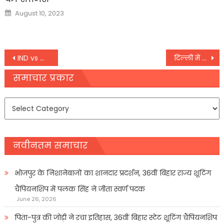
Posted
August 10, 2023
on
Post
IND vs WI 3rd T20: निकोलस पूरन से लेकर तिलक वर्मा तक, तीसरे T20 में ये 5 खिलाड़ी लूटेंगे महफिल
दिल्ली में TGT PGT के पदों पर निकली भर्ती झारखंड में भी 26 हजार शिक्षक भर्ती के लिए आवेदन शुरू जानें कहां और हैं मौके
navigation
समाचार प्रकार
समाचार
प्रकार
नवीनतम समाचार
भोजपुर के निशानेबाजों का शानदार प्रदर्शन, 36वीं बिहार राज्य शूटिंग
चैंपियनशिप में पलक सिंह ने जीता स्वर्ण पदक
June 26, 2026
पिता-पुत्र की जोड़ी ने रचा इतिहास, 36वीं बिहार स्टेट शूटिंग चैंपियनशिप