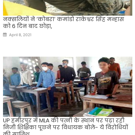
नक्सलियों ने ‘कोबरा’ कमांडो राकेश्वर सिंह मन्हास
को 6 दिन बाद छोड़ा,
Posted
April 8, 2021
on
UP हमीरपुर में MLA की पत्नी के स्थान पर पढ़ा रही
निजी शिक्षिका पूछने पर विधायक बोले- ये विरोधियों
की साजिश