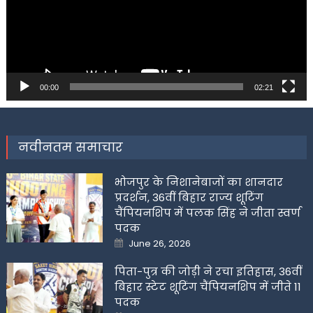
00:00
02:21
नवीनतम समाचार
भोजपुर के निशानेबाजों का शानदार
प्रदर्शन, 36वीं बिहार राज्य शूटिंग
चैंपियनशिप में पलक सिंह ने जीता स्वर्ण
पदक
Posted
June 26, 2026
on
पिता-पुत्र की जोड़ी ने रचा इतिहास, 36वीं
बिहार स्टेट शूटिंग चैंपियनशिप में जीते 11
पदक