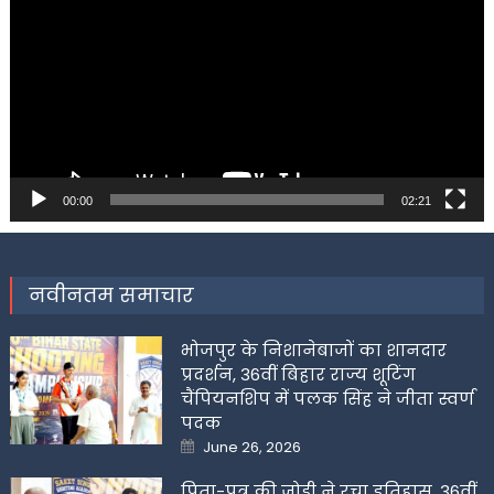
00:00
02:21
नवीनतम समाचार
भोजपुर के निशानेबाजों का शानदार
प्रदर्शन, 36वीं बिहार राज्य शूटिंग
चैंपियनशिप में पलक सिंह ने जीता स्वर्ण
पदक
Posted
June 26, 2026
on
पिता-पुत्र की जोड़ी ने रचा इतिहास, 36वीं