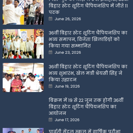
बिहार स्टेट शूटिंग चैंपियनशिप में जीते 11
पदक
Posted
June 26, 2026
on
36वीं बिहार स्टेट शूटिंग चैंपियनशिप का
भव्य समापन, विजेता खिलाडिय़ों को
किया गया सम्मानित
Posted
June 23, 2026
on
36वीं बिहार स्टेट शूटिंग चैंपियनशिप का
भव्य शुभारंभ, खेल मंत्री श्रेयसी सिंह ने
किया उद्घाटन
Posted
June 19, 2026
on
बिक्रम में 19 से 22 जून तक होगी 36वीं
बिहार स्टेट शूटिंग चैंपियनशिप का
आयोजन
Posted
June 17, 2026
on
पार्वती सेंट्रल स्कूल में वार्षिक परीक्षा