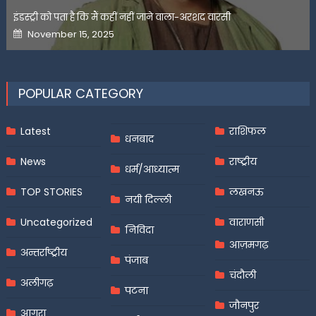
इंडस्ट्री को पता है कि मैं कहीं नहीं जाने वाला-अरशद वारसी
Posted
November 15, 2025
on
POPULAR CATEGORY
Latest
राशिफल
धनबाद
News
राष्ट्रीय
धर्म/आध्यात्म
TOP STORIES
लखनऊ
नयी दिल्ली
Uncategorized
वाराणसी
निविदा
आज़मगढ़
अन्तर्राष्ट्रीय
पंजाब
चंदौली
अलीगढ़
पटना
जौनपुर
आगरा