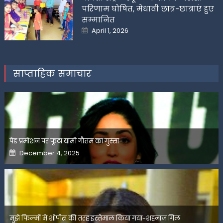
परिणाम घोषित, मेधावी छात्र-छात्राएं हुए
सम्मानित
Posted
April 1, 2026
on
साप्ताहिक समाचार
पेड प्रमोशन पर फूटा यामी गौतम का गुस्सा
Posted
December 4, 2025
on
मुझे फिल्मों में शोपीस की तरह इस्तेमाल किया गया-शहनाज गिल