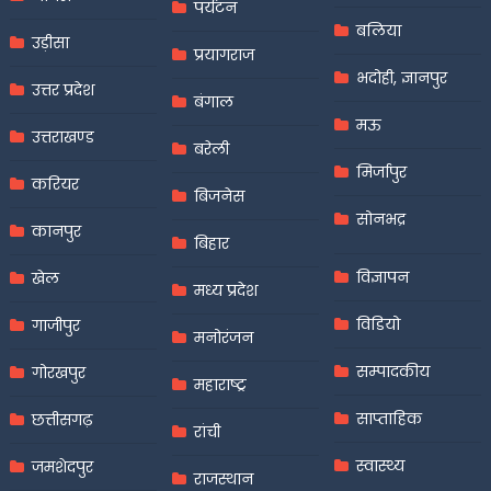
पर्यटन
बलिया
उड़ीसा
प्रयागराज
भदोही, ज्ञानपुर
उत्तर प्रदेश
बंगाल
मऊ
उत्तराखण्ड
बरेली
मिर्जापुर
करियर
बिजनेस
सोनभद्र
कानपुर
बिहार
विज्ञापन
खेल
मध्य प्रदेश
विडियो
गाजीपुर
मनोरंजन
सम्पादकीय
गोरखपुर
महाराष्ट्र
साप्ताहिक
छत्तीसगढ़
रांची
स्वास्थ्य
जमशेदपुर
राजस्थान