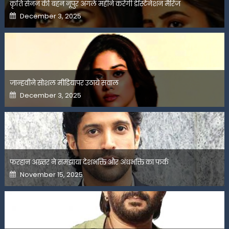
कृति सेनन की बहन नूपुर अगले महीने करेंगी डेस्टिनेशन मैरिज
Posted
December 3, 2025
on
जान्हवीने सोशल मीडियापर उठाये सवाल
Posted
December 3, 2025
on
फरहान अख्तर ने समझाया देशभक्ति और अंधभक्ति का फर्क
Posted
November 15, 2025
on