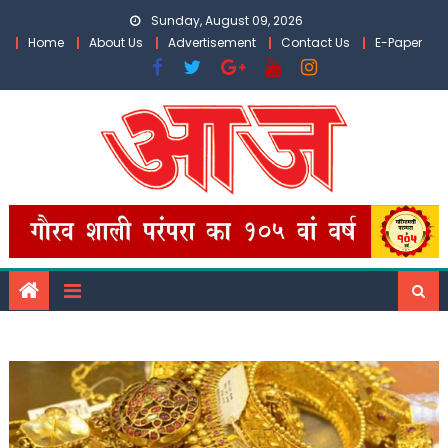
Skip
Sunday, August 09, 2026
to
Home
About Us
Advertisement
Contact Us
E-Paper
content