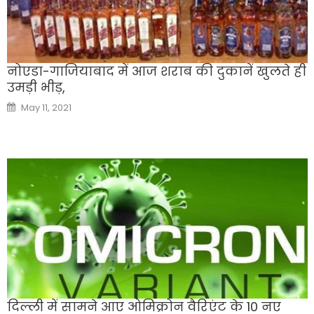
नोएडा-गाजियाबाद में आज शराब की दुकानें खुलते ही
उमड़ी भीड़,
Posted
May 11, 2021
on
दिल्ली में सामने आए ओमिक्रोन वैरिएंट के 10 नए