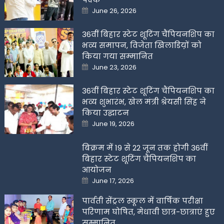
Posted
June 26, 2026
on
36वीं बिहार स्टेट शूटिंग चैंपियनशिप का
भव्य समापन, विजेता खिलाडिय़ों को
किया गया सम्मानित
Posted
June 23, 2026
on
36वीं बिहार स्टेट शूटिंग चैंपियनशिप का
भव्य शुभारंभ, खेल मंत्री श्रेयसी सिंह ने
किया उद्घाटन
Posted
June 19, 2026
on
बिक्रम में 19 से 22 जून तक होगी 36वीं
बिहार स्टेट शूटिंग चैंपियनशिप का
आयोजन
Posted
June 17, 2026
on
पार्वती सेंट्रल स्कूल में वार्षिक परीक्षा
परिणाम घोषित, मेधावी छात्र-छात्राएं हुए
सम्मानित