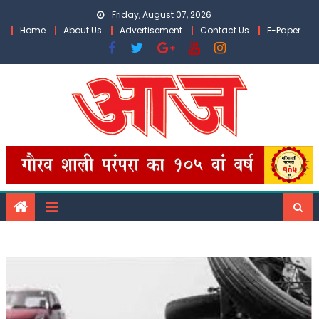
Skip
Friday, August 07, 2026
to
Home
About Us
Advertisement
Contact Us
E-Paper
content