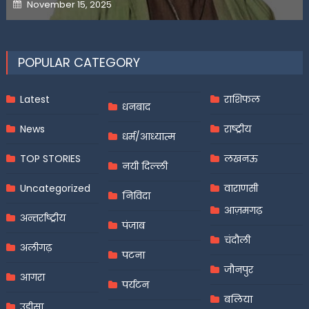
Posted
November 15, 2025
on
POPULAR CATEGORY
Latest
राशिफल
धनबाद
News
राष्ट्रीय
धर्म/आध्यात्म
TOP STORIES
लखनऊ
नयी दिल्ली
Uncategorized
वाराणसी
निविदा
आज़मगढ़
अन्तर्राष्ट्रीय
पंजाब
चंदौली
अलीगढ़
पटना
जौनपुर
आगरा
पर्यटन
बलिया
उड़ीसा