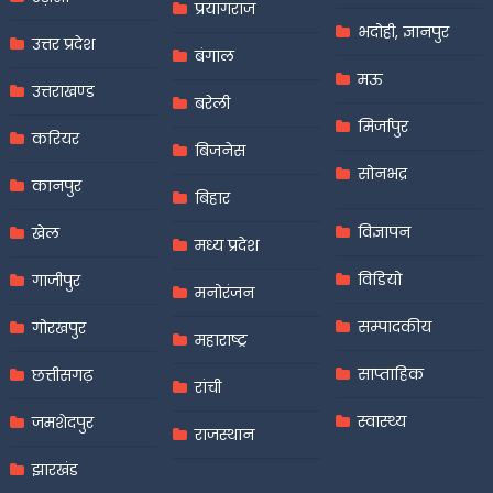
प्रयागराज
भदोही, ज्ञानपुर
उत्तर प्रदेश
बंगाल
मऊ
उत्तराखण्ड
बरेली
मिर्जापुर
करियर
बिजनेस
सोनभद्र
कानपुर
बिहार
विज्ञापन
खेल
मध्य प्रदेश
विडियो
गाजीपुर
मनोरंजन
सम्पादकीय
गोरखपुर
महाराष्ट्र
साप्ताहिक
छत्तीसगढ़
रांची
स्वास्थ्य
जमशेदपुर
राजस्थान
झारखंड