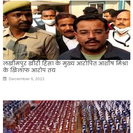
लखीमपुर खीरी हिंसा के मुख्य आरोप‍ित आशीष मिश्रा
के ख‍िलाफ आरोप तय
Posted
December 6, 2022
on