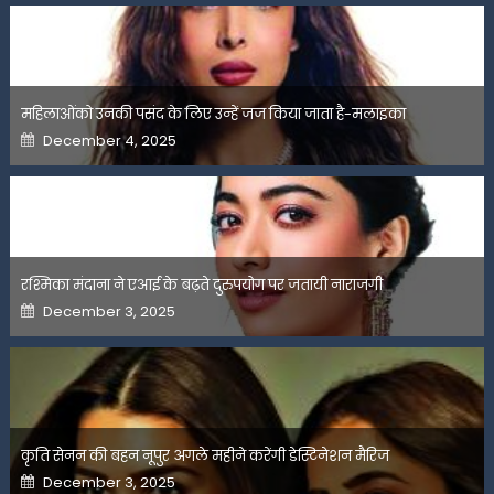
महिलाओंको उनकी पसंद के लिए उन्हें जज किया जाता है-मलाइका
Posted
December 4, 2025
on
रश्मिका मंदाना ने एआई के बढ़ते दुरुपयोग पर जतायी नाराजगी
Posted
December 3, 2025
on
कृति सेनन की बहन नूपुर अगले महीने करेंगी डेस्टिनेशन मैरिज
Posted
December 3, 2025
on