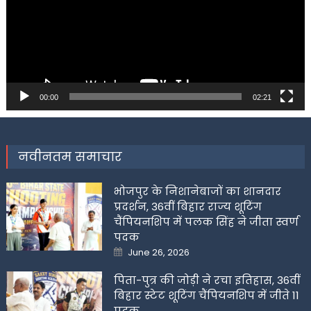
00:00
02:21
नवीनतम समाचार
भोजपुर के निशानेबाजों का शानदार
प्रदर्शन, 36वीं बिहार राज्य शूटिंग
चैंपियनशिप में पलक सिंह ने जीता स्वर्ण
पदक
Posted
June 26, 2026
on
पिता-पुत्र की जोड़ी ने रचा इतिहास, 36वीं
बिहार स्टेट शूटिंग चैंपियनशिप में जीते 11
पदक