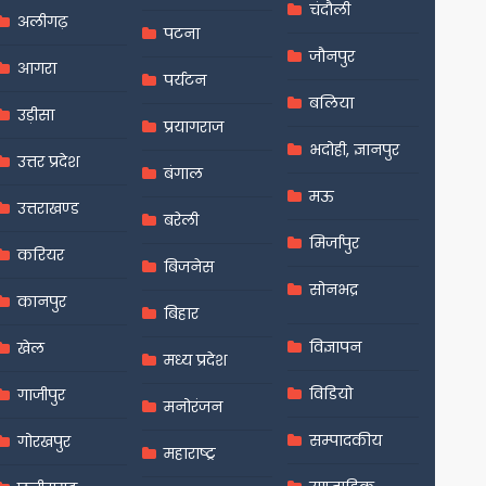
चंदौली
अलीगढ़
पटना
जौनपुर
आगरा
पर्यटन
बलिया
उड़ीसा
प्रयागराज
भदोही, ज्ञानपुर
उत्तर प्रदेश
बंगाल
मऊ
उत्तराखण्ड
बरेली
मिर्जापुर
करियर
बिजनेस
सोनभद्र
कानपुर
बिहार
विज्ञापन
खेल
मध्य प्रदेश
विडियो
गाजीपुर
मनोरंजन
सम्पादकीय
गोरखपुर
महाराष्ट्र