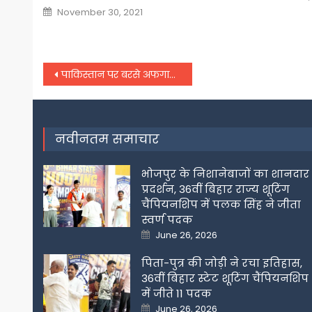
on
Posted
November 30, 2021
on
Post
पाकिस्तान पर बरसे अफगानिस्तान के राष्ट्रपति,
navigation
नवीनतम समाचार
भोजपुर के निशानेबाजों का शानदार
प्रदर्शन, 36वीं बिहार राज्य शूटिंग
चैंपियनशिप में पलक सिंह ने जीता
स्वर्ण पदक
Posted
June 26, 2026
on
पिता-पुत्र की जोड़ी ने रचा इतिहास,
36वीं बिहार स्टेट शूटिंग चैंपियनशिप
में जीते 11 पदक
Posted
June 26, 2026