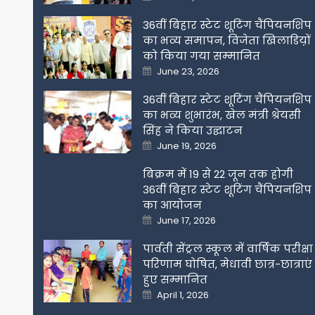
on
36वीं बिहार स्टेट शूटिंग चैंपियनशिप
का भव्य समापन, विजेता खिलाडिय़ों
को किया गया सम्मानित
Posted
June 23, 2026
on
36वीं बिहार स्टेट शूटिंग चैंपियनशिप
का भव्य शुभारंभ, खेल मंत्री श्रेयसी
सिंह ने किया उद्घाटन
Posted
June 19, 2026
on
बिक्रम में 19 से 22 जून तक होगी
36वीं बिहार स्टेट शूटिंग चैंपियनशिप
का आयोजन
Posted
June 17, 2026
on
पार्वती सेंट्रल स्कूल में वार्षिक परीक्षा
परिणाम घोषित, मेधावी छात्र-छात्राएं
हुए सम्मानित
Posted
April 1, 2026
on