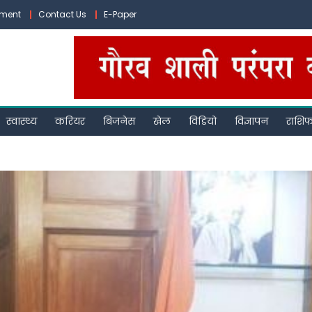
ement
Contact Us
E-Paper
स्वास्थ्य
करियर
बिजनेस
खेल
विडियो
विज्ञापन
राशि