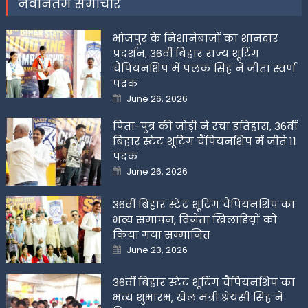
नवीनतम समाचार
भोजपुर के निशानेबाजों का शानदार
प्रदर्शन, 36वीं बिहार राज्य शूटिंग
चैंपियनशिप में पलक सिंह ने जीता स्वर्ण
पदक
Posted
June 26, 2026
on
पिता-पुत्र की जोड़ी ने रचा इतिहास, 36वीं
बिहार स्टेट शूटिंग चैंपियनशिप में जीते 11
पदक
Posted
June 26, 2026
on
36वीं बिहार स्टेट शूटिंग चैंपियनशिप का
भव्य समापन, विजेता खिलाडिय़ों को
किया गया सम्मानित
Posted
June 23, 2026
on
36वीं बिहार स्टेट शूटिंग चैंपियनशिप का
भव्य शुभारंभ, खेल मंत्री श्रेयसी सिंह ने