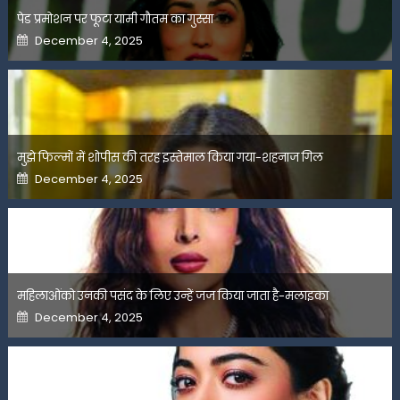
पेड प्रमोशन पर फूटा यामी गौतम का गुस्सा
Posted
December 4, 2025
on
मुझे फिल्मों में शोपीस की तरह इस्तेमाल किया गया-शहनाज गिल
Posted
December 4, 2025
on
महिलाओंको उनकी पसंद के लिए उन्हें जज किया जाता है-मलाइका
Posted
December 4, 2025
on