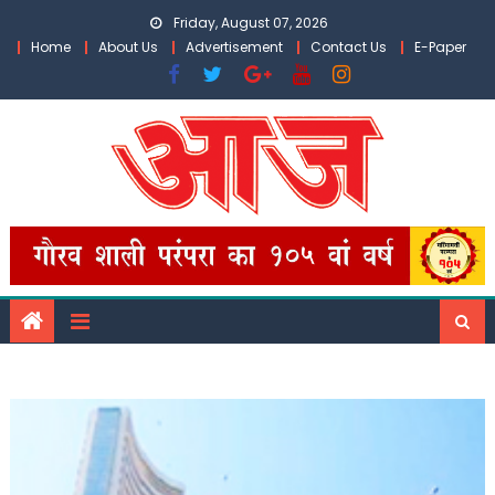
Skip
Friday, August 07, 2026
to
Home
About Us
Advertisement
Contact Us
E-Paper
content