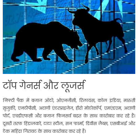
टॉप गेनर्स और लूजर्स
निफ्टी पैक में बजाज ऑटो, ओएनजीसी, रिलायंस, कोल इंडिया, मारुती
सुजुकी, एनटीपीसी, अदाणी एंटरप्राइजेज, हीरो मोटोकॉर्प, एमएंडएम, अदाणी
पोर्ट, एचडीएफसी और बजाज फिनसर्व बढ़त के साथ कारोबार कर रहे हैं।
दूसरी तरफ हिंडालको, टाटा स्टील, सन फार्मा, डिवीस लैब्स, एसबीआई और
टेक महिंद्रा गिरावट के साथ कारोबार कर रहे हैं।