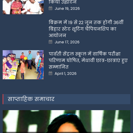
किया उद्घाटन
Posted
June 19, 2026
on
बिक्रम में 19 से 22 जून तक होगी 36वीं
बिहार स्टेट शूटिंग चैंपियनशिप का
आयोजन
Posted
June 17, 2026
on
पार्वती सेंट्रल स्कूल में वार्षिक परीक्षा
परिणाम घोषित, मेधावी छात्र-छात्राएं हुए
सम्मानित
Posted
April 1, 2026
on
साप्ताहिक समाचार