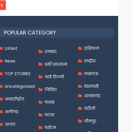
POPULAR CATEGORY
Latest
राशिफल
धनबाद
News
राष्ट्रीय
धर्म/आध्यात्म
TOP STORIES
लखनऊ
नयी दिल्ली
Uncategorized
वाराणसी
निविदा
आज़मगढ़
अन्तर्राष्ट्रीय
पंजाब
चंदौली
अलीगढ़
पटना
जौनपुर
आगरा
पर्यटन