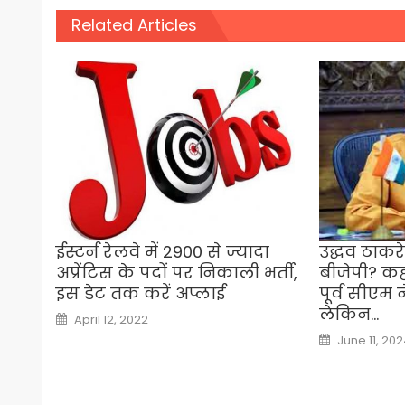
Related Articles
ईस्टर्न रेलवे में 2900 से ज्यादा
उद्धव ठाकरे
अप्रेंटिस के पदों पर निकाली भर्ती,
बीजेपी? कह
इस डेट तक करें अप्लाई
पूर्व सीएम 
लेकिन…
Posted
April 12, 2022
on
Posted
June 11, 20
on