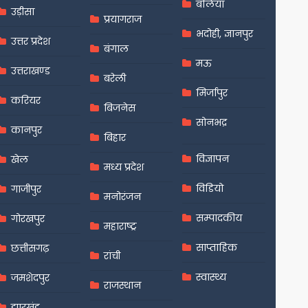
बलिया
उड़ीसा
प्रयागराज
भदोही, ज्ञानपुर
उत्तर प्रदेश
बंगाल
मऊ
उत्तराखण्ड
बरेली
मिर्जापुर
करियर
बिजनेस
सोनभद्र
कानपुर
बिहार
विज्ञापन
खेल
मध्य प्रदेश
विडियो
गाजीपुर
मनोरंजन
सम्पादकीय
गोरखपुर
महाराष्ट्र
साप्ताहिक
छत्तीसगढ़
रांची
स्वास्थ्य
जमशेदपुर
राजस्थान
झारखंड