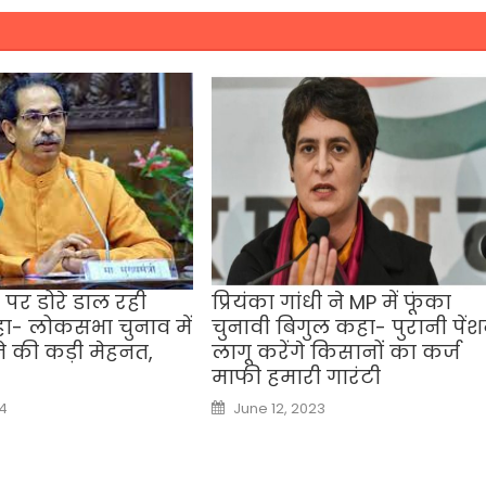
 पर डोरे डाल रही
प्रियंका गांधी ने MP में फूंका
ा- लोकसभा चुनाव में
चुनावी बिगुल कहा- पुरानी पें
ने की कड़ी मेहनत,
लागू करेंगे किसानों का कर्ज
माफी हमारी गारंटी
Posted
24
June 12, 2023
on