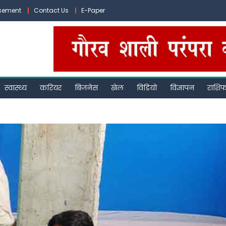
isement
Contact Us
E-Paper
स्वास्थ्य
करियर
बिजनेस
खेल
विडियो
विज्ञापन
राशि