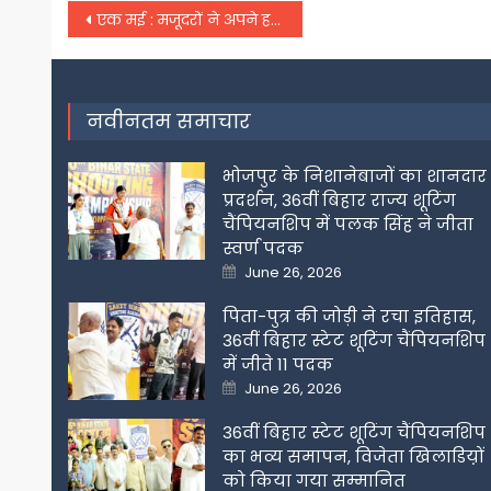
Post
एक मई : मजूदरों ने अपने हक के लिए आवाज उठाई
navigation
नवीनतम समाचार
भोजपुर के निशानेबाजों का शानदार
प्रदर्शन, 36वीं बिहार राज्य शूटिंग
चैंपियनशिप में पलक सिंह ने जीता
स्वर्ण पदक
Posted
June 26, 2026
on
पिता-पुत्र की जोड़ी ने रचा इतिहास,
36वीं बिहार स्टेट शूटिंग चैंपियनशिप
में जीते 11 पदक
Posted
June 26, 2026
on
36वीं बिहार स्टेट शूटिंग चैंपियनशिप
का भव्य समापन, विजेता खिलाडिय़ों
को किया गया सम्मानित