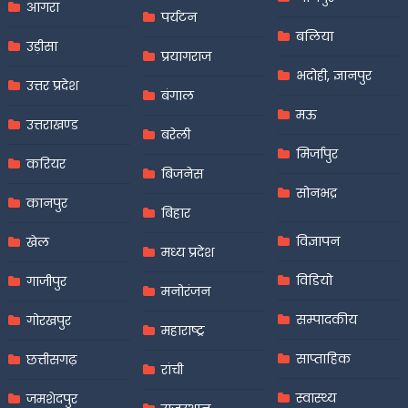
आगरा
पर्यटन
बलिया
उड़ीसा
प्रयागराज
भदोही, ज्ञानपुर
उत्तर प्रदेश
बंगाल
मऊ
उत्तराखण्ड
बरेली
मिर्जापुर
करियर
बिजनेस
सोनभद्र
कानपुर
बिहार
विज्ञापन
खेल
मध्य प्रदेश
विडियो
गाजीपुर
मनोरंजन
सम्पादकीय
गोरखपुर
महाराष्ट्र
साप्ताहिक
छत्तीसगढ़
रांची
स्वास्थ्य
जमशेदपुर