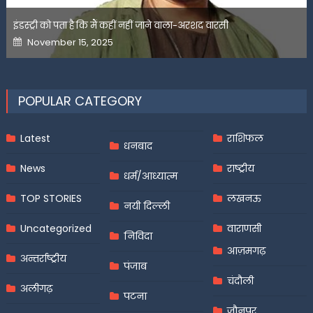
इंडस्ट्री को पता है कि मैं कहीं नहीं जाने वाला-अरशद वारसी
Posted
November 15, 2025
on
POPULAR CATEGORY
Latest
राशिफल
धनबाद
News
राष्ट्रीय
धर्म/आध्यात्म
TOP STORIES
लखनऊ
नयी दिल्ली
Uncategorized
वाराणसी
निविदा
आज़मगढ़
अन्तर्राष्ट्रीय
पंजाब
चंदौली
अलीगढ़
पटना
जौनपुर