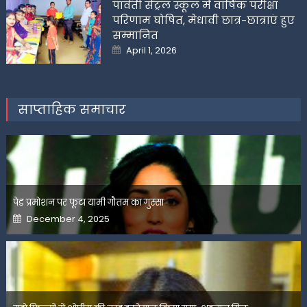
पार्वती सेंट्रल स्कूल में वार्षिक परीक्षा
परिणाम घोषित, मेधावी छात्र-छात्राएं हुए
सम्मानित
Posted
April 1, 2026
on
साप्ताहिक समाचार
पेड प्रमोशन पर फूटा यामी गौतम का गुस्सा
Posted
December 4, 2025
on