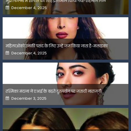
मुझे फिल्मों में शोपीस की तरह इस्तेमाल किया गया-शहनाज गिल
Posted
December 4, 2025
on
महिलाओंको उनकी पसंद के लिए उन्हें जज किया जाता है-मलाइका
Posted
December 4, 2025
on
रश्मिका मंदाना ने एआई के बढ़ते दुरुपयोग पर जतायी नाराजगी
Posted
December 3, 2025
on