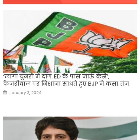
‘लागा चुनरी में दाग. ED के पास जाऊं कैसे’,
केजरीवाल पर निशाना साधते हुए BJP ने कसा तंज
Posted
January 3, 2024
on