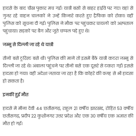
हादसे के बाद चीख पुकार मच गई। यात्री बसों से बाहर हाईवे पर गए। वहां से
गुजर रहे वाहन चालकों ने उन्‍हें किनारे करते हुए ट्रैफिक को रोका। वहीं
पुलिस को सूचना दी गई। पुलिस ने मौक पर पहुंचकर घायलों को अस्‍पताल
पहुंचाया। सड़कों पर बैग और जूते चप्‍पल पड़े हुए थे।
जम्‍मू से दिल्‍ली जा रहे थे यात्री
तीनों बसें टूरिस्‍ट बसें थीं। पुलिस की मानें तो इसमें बैठे यात्री कटरा जम्‍मू से
दिल्‍ली जा रहे थे। अंबाला पहुंचने पर तीनों बसें एक दूसरे से टकरा गईं। इससे
हादसा हो गया। वहीं अंदेशा जताया जा रहा है कि कोहरे की वजह से भी हादसा
हो सकता है।
इनकी हुई मौत
हादसे में मीना देवी 44 छतीसगढ़, राहुल 21 वर्षीय झारखंड, रोहित 53 वर्षीय
छतीसगढ़, प्रदीप 22 कुशीनगर उत्तर प्रदेश और एक 30 वर्षीय एक अज्ञात की
मौत हो गई।