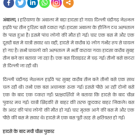
अंबाला, ।
हरियाणा के अंबाला में बड़ा हादसा हो गया। दिल्‍ली चंडीगढ़ नेशनल
हाईवे पर तीन टूरिस्‍ट बसें टकरा गई। हादसा अंबाला के हीलिंग टच अस्‍पताल
के पास हुआ है। इसमें पांच लोगों की मौत हो गई। चार एक बस में और एक
दूसरी बस मे यात्री सवार था। वहीं, हादसे में करीब 10 लोग गंभीर रूप से घायल
हो गए हैं। सभी घायलों को अस्‍पताल में भर्ती कराया गया। हादसा करीब सुबह
तीन बजे का बताया जा रहा है। एक बस डिवाइडर में चढ़ गई। तीनों बसें कटरा
से दिल्‍ली जा रही थीं।
दिल्‍ली चंडीगढ़ नेशनल हाईवे पर सुबह करीब तीन बजे तीनों बसे एक साथ
चल रही थीं। तभी एक बस अचानक रुक गई। इससे पीछे आ रहीं दोनों बसें
एक के बाद एक टकरा गईं। प्रत्‍क्षदर्शियों ने बताया कि हादसे के बाद चीख
पुकार मच गई। यात्री खिड़की से बाहर की तरफ कूदकर बाहर निकले। बस
के अंदर की पांच लोगों की मौत हो गई। चार मृतक आगे की बस में और एक
पीछे की बस मे सवार थे। हादसे में एक बस पूरी तरह से क्षतिग्रस्‍त हो गई।
हादसे के बाद मची चीख पुकार