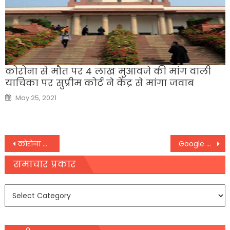
कोरोना से मौत पर 4 लाख मुआवजे की मांग वाली
याचिका पर सुप्रीम कोर्ट ने केंद्र से मांगा जवाब
Posted
May 25, 2021
on
Post
कोरोना वैक्सीनेशन : बच्चों के टीकाकरण के लिए एक जनवरी से शुरू होगा रजिस्ट्रेशन
Google Pay, PhonePe जैसे UPI ऐप्स पर धोखाधड़ी से खुद को कैसे बचाएं
navigation
समाचार प्रकार
समाचार
प्रकार