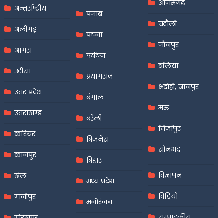
आज़मगढ़
अन्तर्राष्ट्रीय
पंजाब
चंदौली
अलीगढ़
पटना
जौनपुर
आगरा
पर्यटन
बलिया
उड़ीसा
प्रयागराज
भदोही, ज्ञानपुर
उत्तर प्रदेश
बंगाल
मऊ
उत्तराखण्ड
बरेली
मिर्जापुर
करियर
बिजनेस
सोनभद्र
कानपुर
बिहार
विज्ञापन
खेल
मध्य प्रदेश
विडियो
गाजीपुर
मनोरंजन
सम्पादकीय
गोरखपुर