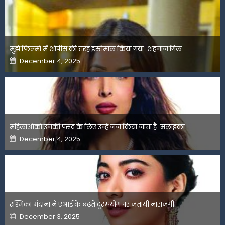
मुझे फिल्मों में शोपीस की तरह इस्तेमाल किया गया-शहनाज गिल
Posted
December 4, 2025
on
महिलाओंको उनकी पसंद के लिए उन्हें जज किया जाता है-मलाइका
Posted
December 4, 2025
on
रश्मिका मंदाना ने एआई के बढ़ते दुरुपयोग पर जतायी नाराजगी
Posted
December 3, 2025
on