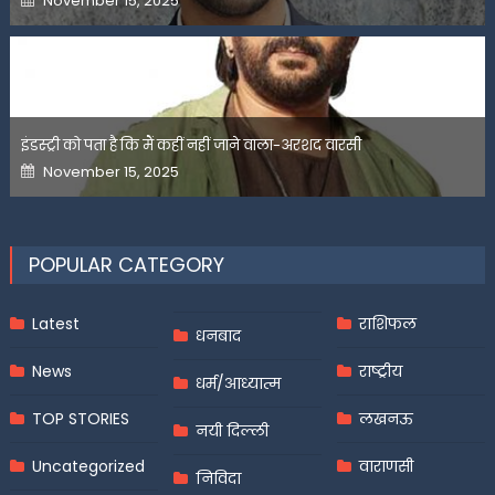
November 15, 2025
on
इंडस्ट्री को पता है कि मैं कहीं नहीं जाने वाला-अरशद वारसी
Posted
November 15, 2025
on
POPULAR CATEGORY
Latest
राशिफल
धनबाद
News
राष्ट्रीय
धर्म/आध्यात्म
TOP STORIES
लखनऊ
नयी दिल्ली
Uncategorized
वाराणसी
निविदा