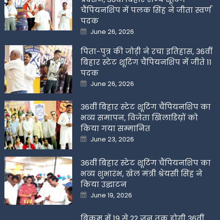
चैंपियनशिप में पलक सिंह ने जीता स्वर्ण
पदक
Posted
June 26, 2026
on
पिता-पुत्र की जोड़ी ने रचा इतिहास, 36वीं
बिहार स्टेट शूटिंग चैंपियनशिप में जीते 11
पदक
Posted
June 26, 2026
on
36वीं बिहार स्टेट शूटिंग चैंपियनशिप का
भव्य समापन, विजेता खिलाडिय़ों को
किया गया सम्मानित
Posted
June 23, 2026
on
36वीं बिहार स्टेट शूटिंग चैंपियनशिप का
भव्य शुभारंभ, खेल मंत्री श्रेयसी सिंह ने
किया उद्घाटन
Posted
June 19, 2026
on
बिक्रम में 19 से 22 जून तक होगी 36वीं