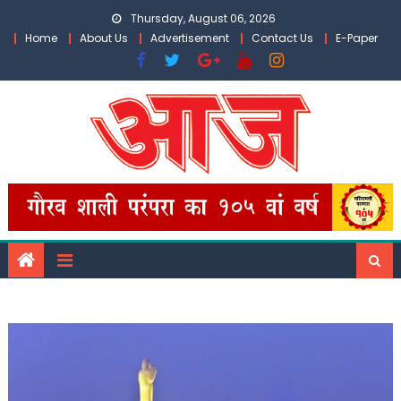
Skip
Thursday, August 06, 2026
to
Home
About Us
Advertisement
Contact Us
E-Paper
content