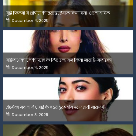
मुझे फिल्मों में शोपीस की तरह इस्तेमाल किया गया-शहनाज गिल
Posted
December 4, 2025
on
महिलाओंको उनकी पसंद के लिए उन्हें जज किया जाता है-मलाइका
Posted
December 4, 2025
on
रश्मिका मंदाना ने एआई के बढ़ते दुरुपयोग पर जतायी नाराजगी
Posted
December 3, 2025
on