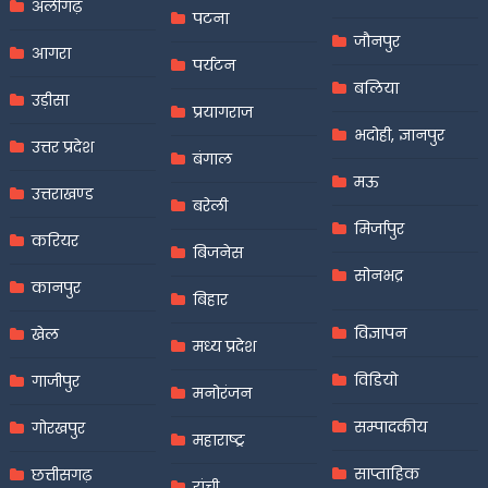
अलीगढ़
पटना
जौनपुर
आगरा
पर्यटन
बलिया
उड़ीसा
प्रयागराज
भदोही, ज्ञानपुर
उत्तर प्रदेश
बंगाल
मऊ
उत्तराखण्ड
बरेली
मिर्जापुर
करियर
बिजनेस
सोनभद्र
कानपुर
बिहार
विज्ञापन
खेल
मध्य प्रदेश
विडियो
गाजीपुर
मनोरंजन
सम्पादकीय
गोरखपुर
महाराष्ट्र
साप्ताहिक
छत्तीसगढ़
रांची