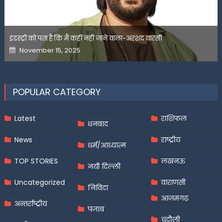
इंडस्ट्री को पता है कि मैं कहीं नहीं जाने वाला-अरशद वारसी
Posted
November 15, 2025
on
POPULAR CATEGORY
Latest
राशिफल
धनबाद
News
राष्ट्रीय
धर्म/आध्यात्म
TOP STORIES
लखनऊ
नयी दिल्ली
Uncategorized
वाराणसी
निविदा
आज़मगढ़
अन्तर्राष्ट्रीय
पंजाब
चंदौली