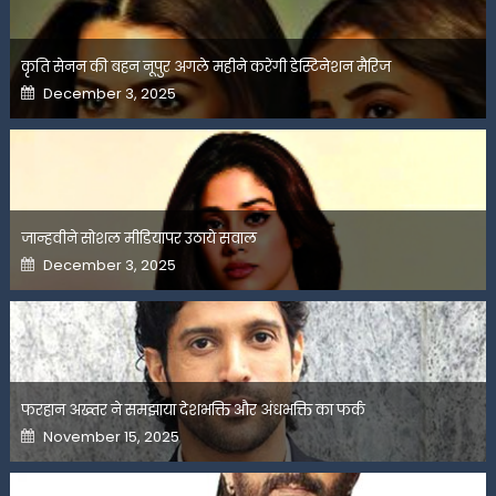
कृति सेनन की बहन नूपुर अगले महीने करेंगी डेस्टिनेशन मैरिज
Posted
December 3, 2025
on
जान्हवीने सोशल मीडियापर उठाये सवाल
Posted
December 3, 2025
on
फरहान अख्तर ने समझाया देशभक्ति और अंधभक्ति का फर्क
Posted
November 15, 2025
on