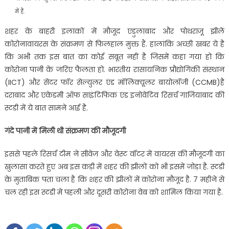
में हैं.
शहर के बाहरी इलाकों में मौजूद एडुलाबाद और पोथराजू झीलें
कोरोनावायरस के संक्रमण से फिलहाल मुक्त हैं. हालांकि अच्छी खबर ये है
कि अभी तक इस बात का कोई सबूत नहीं है जिसमें कहा गया हो कि
कोरोना पानी के जरिए फैलता हो. भारतीय रासायनिक प्रौद्योगिकी संस्थान
(IICT) और सेंटर फॉर सेल्युलर एंड मॉलिक्यूलर बायोलॉजी (CCMB)है
दराबाद और एकेडमी ऑफ साइंटिफिक एंड इनोवेटिव रिसर्च गाजियाबाद की
स्टडी में ये बात सामने आई है.
गंदे पानी में मिली थी संक्रमण की मौजूदगी
इससे पहले रिसर्च टीम ने सीवेज और वेस्ट वॉटर में वायरस की मौजूदगी का
खुलासा करते हुए अब इस कड़ी में शहर की झीलों को भी इसमें जोड़ा है. स्टडी
के मुताबिक पता चला है कि शहर की झीलों में कोरोना मौजूद है. 7 महीने से
चल रही इस स्टडी में पहली और दूसरी कोरोना वेब को शामिल किया गया है.