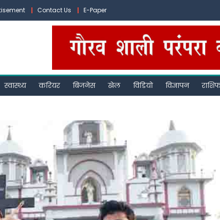
tisement
Contact Us
E-Paper
स्वास्थ्य
करियर
बिजनेस
खेल
विडियो
विज्ञापन
राशि