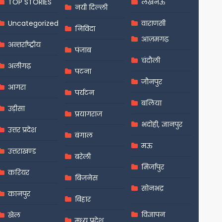
TOP STORIES
लखनऊ
नयी दिल्ली
Uncategorized
वाराणसी
निविदा
आज़मगढ़
अन्तर्राष्ट्रीय
पंजाब
चंदौली
अलीगढ़
पटना
जौनपुर
आगरा
पर्यटन
बलिया
उड़ीसा
प्रयागराज
भदोही, ज्ञानपुर
उत्तर प्रदेश
बंगाल
मऊ
उत्तराखण्ड
बरेली
मिर्जापुर
करियर
बिजनेस
सोनभद्र
कानपुर
बिहार
विज्ञापन
खेल
मध्य प्रदेश