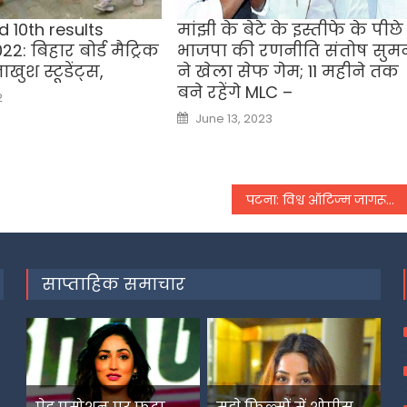
d 10th results
मांझी के बेटे के इस्तीफे के पीछे
2: बिहार बोर्ड मैट्रिक
भाजपा की रणनीति संतोष सुम
खुश स्टूडेंट्स,
ने खेला सेफ गेम; 11 महीने तक
बने रहेंगे MLC –
2
Posted
June 13, 2023
on
पटना: विश्व ऑटिज्म जागरूकता दिवस पर प्रभातफेरी
साप्ताहिक समाचार
प
ेड प्रमोशन पर फूटा यामी गौतम का गुस्सा
म
ुझे फिल्मों में शोपीस की तरह इस्तेमाल किया गया-शहनाज गिल