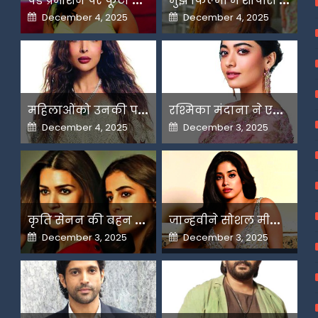
Posted
Posted
December 4, 2025
December 4, 2025
on
on
म
हिलाओंको उनकी पसंद के लिए उन्हें जज किया जाता है-मलाइका
र
श्मिका मंदाना ने एआई के बढ़ते दुरुपयोग पर जतायी नाराजगी
Posted
Posted
December 4, 2025
December 3, 2025
on
on
क
ृति सेनन की बहन नूपुर अगले महीने करेंगी डेस्टिनेशन मैरिज
ज
ान्हवीने सोशल मीडियापर उठाये सवाल
Posted
Posted
December 3, 2025
December 3, 2025
on
on