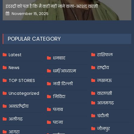
इंडस्ट्री को पता है कि मैं कहीं नहीं जाने वाला-अरशद वारसी
Posted
November 15, 2025
on
POPULAR CATEGORY
Latest
राशिफल
धनबाद
News
राष्ट्रीय
धर्म/आध्यात्म
TOP STORIES
लखनऊ
नयी दिल्ली
Uncategorized
वाराणसी
निविदा
आज़मगढ़
अन्तर्राष्ट्रीय
पंजाब
चंदौली
अलीगढ़
पटना
जौनपुर
आगरा