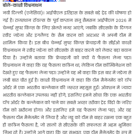
बोले-काशी विश्वनाथन
नयी दिल्ली (एजेंसियां)। आईपीएल इतिहास के सबसे बड़े ट्रेड की घोषणा हो
गई है। राजस्थान रॉयल्स के पूर्व कप्तान संजू सैमसन आईपीएल २०२६ में
चेन्नई सुपर किंग्स के लिए खेलते नजर आएंगे, जबकि सीएसके के दिग्गज
रवींद्र जडेजा और इंगलैण्ड के सैम करन को आरआर ने अपनी टीम में
शामिल किया है। इस बीच चेन्नई सुपर किंग्स फ्रेंचाइजी के सीईओ काशी
विश्वनाथन ने रवींद्र जडेजा को सीएसके से बाहर करने को लेकर बड़ा बयान
दिया है। उन्होंने बताया कि फ्रेंचाइजी को क्यों ये फैसला लेना पड़ा।
विश्वनाथन ने कहा कि यह फैसला कठिन था, लेकिन टीम कॉम्बिनेशन को
देखते हुए यह फैसला लेना पड़ा। उन्होंने यह भी कहा कि इस बार में जडेजा से
लंबी बात चीत हुई है। काशी विश्वनाथन ने कहा कि टीम मैनेजमेंट को टॉप
ऑर्डर में एक भारतीय बल्लेबाज की जरूरत महसूस हुई। ऑक्शन में ज्यादा
भारतीय बल्लेबाज उपलब्ध नहीं होंगे, इसलिए हमने सोचा कि एक भारतीय
टॉप ऑर्डर के बल्लेबाज को पाने का सबसे अच्छा तरीका ट्रेड विंडो के जरिए
टीम को खरीदना होगा। और इसलिए हमें यह फैसला लेना पड़ा, और यह
फैसला टीम मैनेजमेंट ने लिया है और जड्डू को टीम से बाहर रखना एक बहुत
ही कठिन फैसला है, जो सालों से सीएसके की सफलता में अहम भूमिका
निभा रहे हैं। उन्होंने आगे कहा कि यह संभवत: एक टीम मैनेजमेंट के रूप में