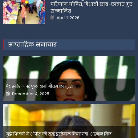
परिणाम घोषित, मेधावी छात्र-छात्राएं हुए
सम्मानित
Posted
April 1, 2026
on
साप्ताहिक समाचार
पेड प्रमोशन पर फूटा यामी गौतम का गुस्सा
Posted
December 4, 2025
on
मुझे फिल्मों में शोपीस की तरह इस्तेमाल किया गया-शहनाज गिल