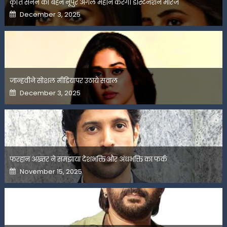
कृति सेनन की बहन नूपुर अगले महीने करेंगी डेस्टिनेशन मैरिज
Posted
December 3, 2025
on
जान्हवीने सोशल मीडियापर उठाये सवाल
Posted
December 3, 2025
on
फरहान अख्तर ने समझाया देशभक्ति और अंधभक्ति का फर्क
Posted
November 15, 2025
on