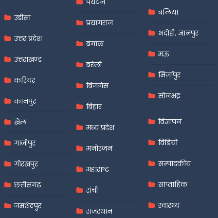
पर्यटन
बलिया
उड़ीसा
प्रयागराज
भदोही, ज्ञानपुर
उत्तर प्रदेश
बंगाल
मऊ
उत्तराखण्ड
बरेली
मिर्जापुर
करियर
बिजनेस
सोनभद्र
कानपुर
बिहार
विज्ञापन
खेल
मध्य प्रदेश
विडियो
गाजीपुर
मनोरंजन
सम्पादकीय
गोरखपुर
महाराष्ट्र
साप्ताहिक
छत्तीसगढ़
रांची
स्वास्थ्य
जमशेदपुर
राजस्थान