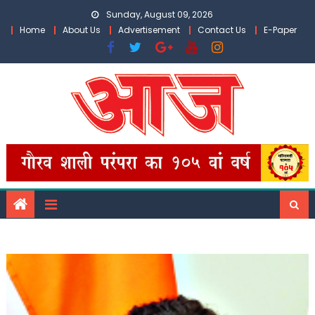
Skip
Sunday, August 09, 2026
to
Home
About Us
Advertisement
Contact Us
E-Paper
content