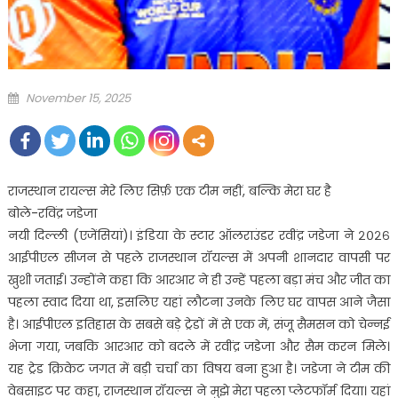
Posted
November 15, 2025
on
राजस्थान रायल्स मेरे लिए सिर्फ़ एक टीम नहीं, बल्कि मेरा घर है
बोले-रविंद्र जडेजा
नयी दिल्ली (एजेंसियां)। इंडिया के स्टार ऑलराउंडर रवींद्र जडेजा ने २०२६
आईपीएल सीजन से पहले राजस्थान रॉयल्स में अपनी शानदार वापसी पर
खुशी जताई। उन्होंने कहा कि आरआर ने ही उन्हें पहला बड़ा मंच और जीत का
पहला स्वाद दिया था, इसलिए यहां लौटना उनके लिए घर वापस आने जैसा
है। आईपीएल इतिहास के सबसे बड़े ट्रेडों में से एक में, संजू सैमसन को चेन्नई
भेजा गया, जबकि आरआर को बदले में रवींद्र जडेजा और सैम करन मिले।
यह ट्रेड क्रिकेट जगत में बड़ी चर्चा का विषय बना हुआ है। जडेजा ने टीम की
वेबसाइट पर कहा, राजस्थान रॉयल्स ने मुझे मेरा पहला प्लेटफॉर्म दिया। यहां