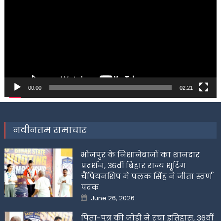
00:00
02:21
नवीनतम समाचार
भोजपुर के निशानेबाजों का शानदार
प्रदर्शन, 36वीं बिहार राज्य शूटिंग
चैंपियनशिप में पलक सिंह ने जीता स्वर्ण
पदक
Posted
June 26, 2026
on
पिता-पुत्र की जोड़ी ने रचा इतिहास, 36वीं