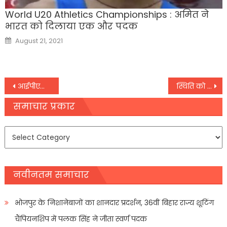
World U20 Athletics Championships : अमित ने
भारत को दिलाया एक और पदक
Posted
August 21, 2021
on
Post
आईपीएल-२०२६ : सैमसन बने सीएसके का हिस्सा
स्थिति को देखकर ही बताया जायगा गिल उतरेंगे या नहीं
navigation
समाचार प्रकार
समाचार
प्रकार
नवीनतम समाचार
भोजपुर के निशानेबाजों का शानदार प्रदर्शन, 36वीं बिहार राज्य शूटिंग
चैंपियनशिप में पलक सिंह ने जीता स्वर्ण पदक