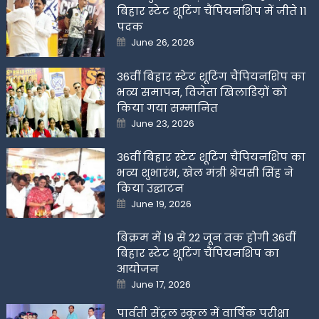
बिहार स्टेट शूटिंग चैंपियनशिप में जीते 11
पदक
Posted
June 26, 2026
on
36वीं बिहार स्टेट शूटिंग चैंपियनशिप का
भव्य समापन, विजेता खिलाडिय़ों को
किया गया सम्मानित
Posted
June 23, 2026
on
36वीं बिहार स्टेट शूटिंग चैंपियनशिप का
भव्य शुभारंभ, खेल मंत्री श्रेयसी सिंह ने
किया उद्घाटन
Posted
June 19, 2026
on
बिक्रम में 19 से 22 जून तक होगी 36वीं
बिहार स्टेट शूटिंग चैंपियनशिप का
आयोजन
Posted
June 17, 2026
on
पार्वती सेंट्रल स्कूल में वार्षिक परीक्षा