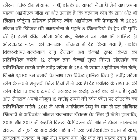
लौटना सिर्फ टीम में वापसी नहीं, बल्कि घर वापसी जैसा है। मैंने यहां अपना
पहला आईपीएल जीता था और उम्मीद है कि वर्तमान टीम के साथ और भी
खिताब जीतूंगा। इंडियन प्रीमियर लीग आईपीएल की फ्रेंचाइजी ने २०२६
सीजन की रिटेंशन की समयसीमा से पहले ८ खिलाड़ियों के ट्रेड की पुष्टि
की है। इनमें रविंद्र जडेजा और संजू सैमसन का नाम भी शामिल है।
ऑलराउंडर जडेजा को राजस्थान रॉयल्स में ट्रेड किया गया है, जबकि
विकेटकीपर-बल्लेबाज संजू सैमसन अब चेन्नई सुपर किंग्स का
प्रतिनिधित्व करेंगे। १२ सीजन तक चेन्नई सुपर किंग्स सीएसके का
प्रतिनिधित्व करने वाले रवींद्र जडेजा ने २५४ से ज्यादा आईपीएल मैच खेले,
जिसमें ३,२६० रन बनाने के साथ १७० विकेट हासिल किए हैं। रवींद्र जडेजा
लीग के सबसे अनुभवी खिलाड़ियों में से एक हैं। ट्रेड एग्रीमेंट के तहत उनकी
लीग फीस १८ करोड़ रुपये से घटाकर १४ करोड़ रुपये कर दी गई है। दूसरी
ओर, सैमसन अपनी मौजूदा १८ करोड़ रुपये की लीग फीस पर सीएसके का
प्रतिनिधित्व करेंगे। २०१३ में अपने आईपीएल डेब्यू के बाद से इस सीनियर
खिलाड़ी ने अधिकांश सीजन राजस्थान रॉयल्स के लिए ही खेले। हालांकि,
२०१६ और २०१७ में उन्होंने दिल्ली कैपिटल्स की ओर से खेला। राजस्थान
रॉयल्स से जुड़ने के बाद रविंद्र जडेजा ने एक आधिकारिक बयान में कहा,
राजस्थान रॉयल्स ने मुझे मेरा पहला मंच और जीत का पहला स्वाद दिया।