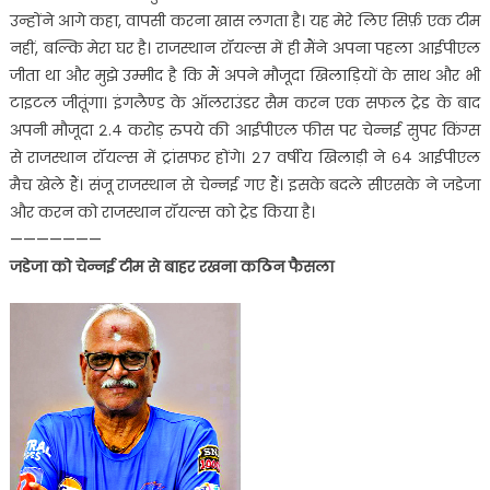
उन्होंने आगे कहा, वापसी करना खास लगता है। यह मेरे लिए सिर्फ़ एक टीम
नहीं, बल्कि मेरा घर है। राजस्थान रॉयल्स में ही मैंने अपना पहला आईपीएल
जीता था और मुझे उम्मीद है कि मैं अपने मौजूदा खिलाड़ियों के साथ और भी
टाइटल जीतूंगा। इंगलैण्ड के ऑलराउंडर सैम करन एक सफल ट्रेड के बाद
अपनी मौजूदा २.४ करोड़ रुपये की आईपीएल फीस पर चेन्नई सुपर किंग्स
से राजस्थान रॉयल्स में ट्रांसफर होंगे। २७ वर्षीय खिलाड़ी ने ६४ आईपीएल
मैच खेले हैं। संजू राजस्थान से चेन्नई गए हैं। इसके बदले सीएसके ने जडेजा
और करन को राजस्थान रॉयल्स को ट्रेड किया है।
———————
जडेजा को चेन्नई टीम से बाहर रखना कठिन फैसला