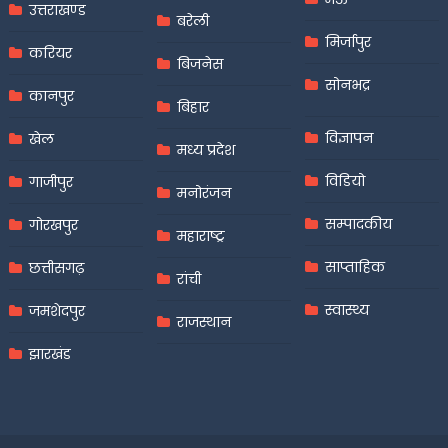
उत्तराखण्ड
बरेली
मिर्जापुर
करियर
बिजनेस
सोनभद्र
कानपुर
बिहार
विज्ञापन
खेल
मध्य प्रदेश
विडियो
गाजीपुर
मनोरंजन
सम्पादकीय
गोरखपुर
महाराष्ट्र
साप्ताहिक
छत्तीसगढ़
रांची
स्वास्थ्य
जमशेदपुर
राजस्थान
झारखंड