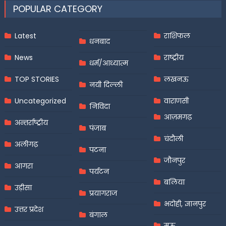
POPULAR CATEGORY
Latest
राशिफल
धनबाद
News
राष्ट्रीय
धर्म/आध्यात्म
TOP STORIES
लखनऊ
नयी दिल्ली
Uncategorized
वाराणसी
निविदा
आज़मगढ़
अन्तर्राष्ट्रीय
पंजाब
चंदौली
अलीगढ़
पटना
जौनपुर
आगरा
पर्यटन
बलिया
उड़ीसा
प्रयागराज
भदोही, ज्ञानपुर
उत्तर प्रदेश
बंगाल
मऊ