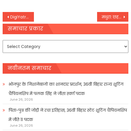
Post
DigiYatra: अब चेहरा ही होगा आपका बोर्डिंग पास, उड्डयन मंत्री ज्योतिरादित्य सिंधिया ने लॉन्च किया डिजियात्रा ऐप
मथुरा: छह दिसंबर को शाही ईदगाह में जलाभिषेक की घोषणा के बाद सख्ती, राजश्री के खिलाफ वारंट जारी
navigation
समाचार प्रकार
समाचार
प्रकार
नवीनतम समाचार
भोजपुर के निशानेबाजों का शानदार प्रदर्शन, 36वीं बिहार राज्य शूटिंग
चैंपियनशिप में पलक सिंह ने जीता स्वर्ण पदक
June 26, 2026
पिता-पुत्र की जोड़ी ने रचा इतिहास, 36वीं बिहार स्टेट शूटिंग चैंपियनशिप
में जीते 11 पदक
June 26, 2026