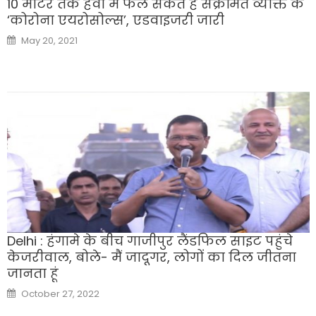
10 मीटर तक हवा में फैल सकते हैं संक्रमित व्यक्ति के
‘कोरोना एयरोसोल्स’, एडवाइजरी जारी
Posted
May 20, 2021
on
Delhi : हंगामे के बीच गाजीपुर लैंडफिल साइट पहुंचे
केजरीवाल, बोले- मैं जादूगर, लोगों का दिल जीतना
जानता हूं
Posted
October 27, 2022
on