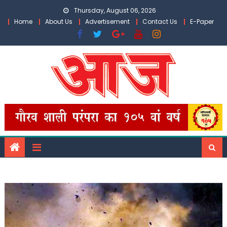
Skip
Thursday, August 06, 2026
to
Home
About Us
Advertisement
Contact Us
E-Paper
content