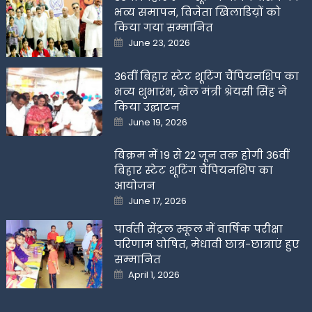
भव्य समापन, विजेता खिलाडिय़ों को
किया गया सम्मानित
Posted
June 23, 2026
on
36वीं बिहार स्टेट शूटिंग चैंपियनशिप का
भव्य शुभारंभ, खेल मंत्री श्रेयसी सिंह ने
किया उद्घाटन
Posted
June 19, 2026
on
बिक्रम में 19 से 22 जून तक होगी 36वीं
बिहार स्टेट शूटिंग चैंपियनशिप का
आयोजन
Posted
June 17, 2026
on
पार्वती सेंट्रल स्कूल में वार्षिक परीक्षा
परिणाम घोषित, मेधावी छात्र-छात्राएं हुए
सम्मानित
Posted
April 1, 2026
on