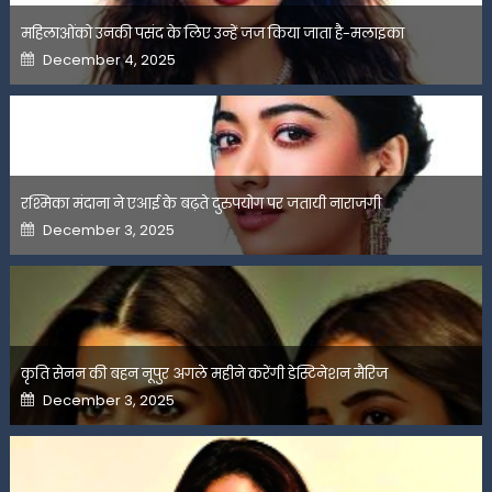
महिलाओंको उनकी पसंद के लिए उन्हें जज किया जाता है-मलाइका
Posted
December 4, 2025
on
रश्मिका मंदाना ने एआई के बढ़ते दुरुपयोग पर जतायी नाराजगी
Posted
December 3, 2025
on
कृति सेनन की बहन नूपुर अगले महीने करेंगी डेस्टिनेशन मैरिज
Posted
December 3, 2025
on