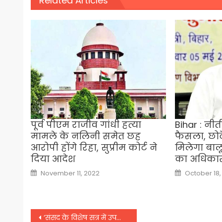
Related Articles
पूर्व पीएम राजीव गांधी हत्या
Bihar : नी
मामले के नलिनी समेत छह
फैसला, छोट
आरोपी होंगे रिहा, सुप्रीम कोर्ट ने
मिलेगा बाल
दिया आदेश
का अधिका
Posted
Posted
November 11, 2022
October 18,
on
on
Post
‘संसद के विशेष सत्र में उपस्थित रहें सभी सांसद’, भाजपा ने जारी किया व्हिप