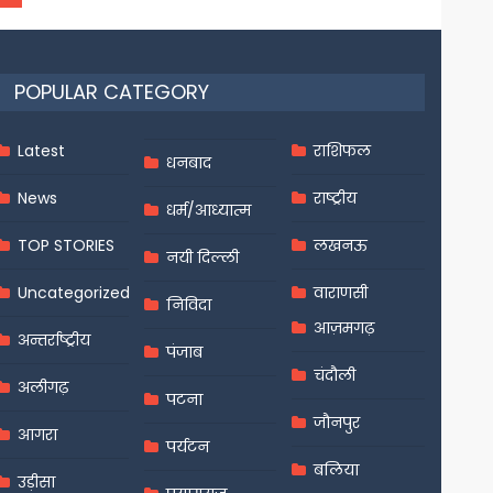
POPULAR CATEGORY
Latest
राशिफल
धनबाद
News
राष्ट्रीय
धर्म/आध्यात्म
TOP STORIES
लखनऊ
नयी दिल्ली
Uncategorized
वाराणसी
निविदा
आज़मगढ़
अन्तर्राष्ट्रीय
पंजाब
चंदौली
अलीगढ़
पटना
जौनपुर
आगरा
पर्यटन
बलिया
उड़ीसा