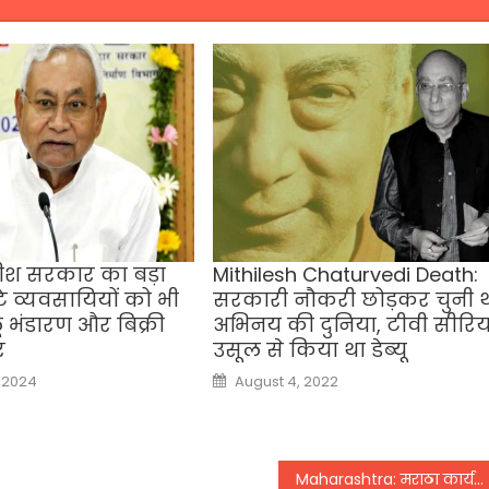
तीश सरकार का बड़ा
Mithilesh Chaturvedi Death:
े व्यवसायियों को भी
सरकारी नौकरी छोड़कर चुनी 
ू भंडारण और बिक्री
अभिनय की दुनिया, टीवी सीरि
र
उसूल से किया था डेब्‍यू
Posted
 2024
August 4, 2022
on
Maharashtra: मराठा कार्यकर्ता मनोज जारांगे ने 17वें दिन भूख हड़ताल तोड़ी, सीएम ने खुद पिलाया जूस