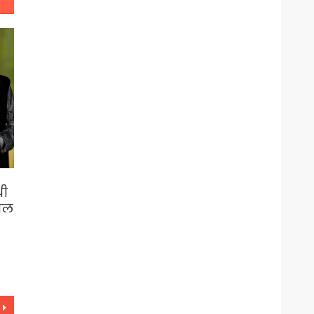
थी
यल