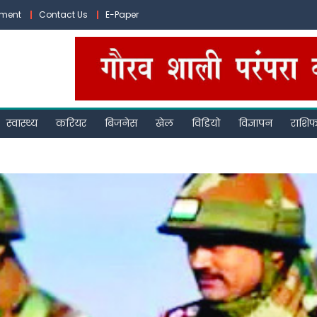
ement
Contact Us
E-Paper
स्वास्थ्य
करियर
बिजनेस
खेल
विडियो
विज्ञापन
राशि