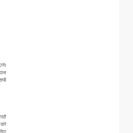
ंगे।
यान
एसपी
ारी
े को
लिए