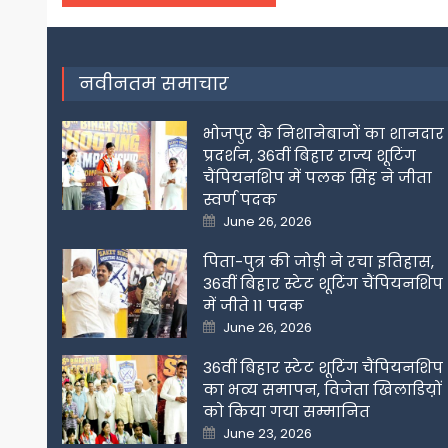
navigation
नवीनतम समाचार
भोजपुर के निशानेबाजों का शानदार
प्रदर्शन, 36वीं बिहार राज्य शूटिंग
चैंपियनशिप में पलक सिंह ने जीता
स्वर्ण पदक
Posted
June 26, 2026
on
पिता-पुत्र की जोड़ी ने रचा इतिहास,
36वीं बिहार स्टेट शूटिंग चैंपियनशिप
में जीते 11 पदक
Posted
June 26, 2026
on
36वीं बिहार स्टेट शूटिंग चैंपियनशिप
का भव्य समापन, विजेता खिलाडिय़ों
को किया गया सम्मानित
Posted
June 23, 2026
on