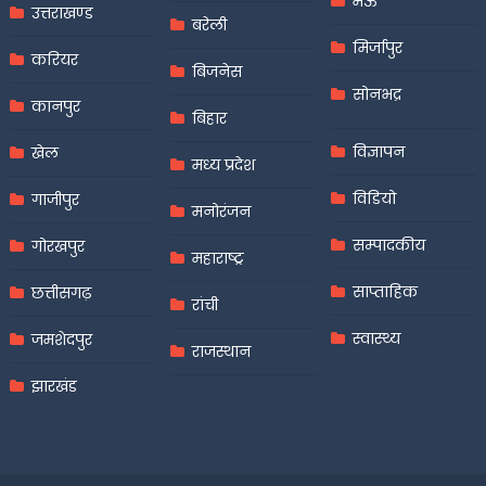
मऊ
उत्तराखण्ड
बरेली
मिर्जापुर
करियर
बिजनेस
सोनभद्र
कानपुर
बिहार
विज्ञापन
खेल
मध्य प्रदेश
विडियो
गाजीपुर
मनोरंजन
सम्पादकीय
गोरखपुर
महाराष्ट्र
साप्ताहिक
छत्तीसगढ़
रांची
स्वास्थ्य
जमशेदपुर
राजस्थान
झारखंड