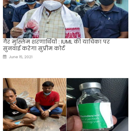
गैर मुस्लिम शरणार्थियों : IUML की याचिका पर
सुनवाई करेगा सुप्रीम कोर्ट
Posted
June 15, 2021
on