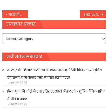
Post
महारैली में बोले तेजस्वी, जब-जब बिहार लड़ता है, तब-तब दिल्ली हिलता है
ENG vs NZ 2nd Test: न्‍यूजीलैंड पर मंडराया फॉलोऑन का संकट, इंग्‍लैंड ने सात विकेट लेकर अपनी स्थिति की मजबूत
navigation
समाचार प्रकार
समाचार
प्रकार
नवीनतम समाचार
भोजपुर के निशानेबाजों का शानदार प्रदर्शन, 36वीं बिहार राज्य शूटिंग
चैंपियनशिप में पलक सिंह ने जीता स्वर्ण पदक
June 26, 2026
पिता-पुत्र की जोड़ी ने रचा इतिहास, 36वीं बिहार स्टेट शूटिंग चैंपियनशिप
में जीते 11 पदक
June 26, 2026