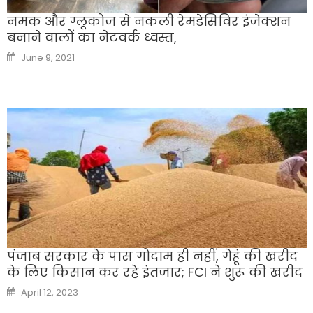
नमक और ग्लूकोज से नकली रेमडेसिविर इंजेक्शन
बनाने वालों का नेटवर्क ध्वस्त,
Posted
June 9, 2021
on
पंजाब सरकार के पास गोदाम ही नहीं, गेहूं की खरीद
के लिए किसान कर रहे इंतजार; FCI ने शुरू की खरीद
Posted
April 12, 2023
on