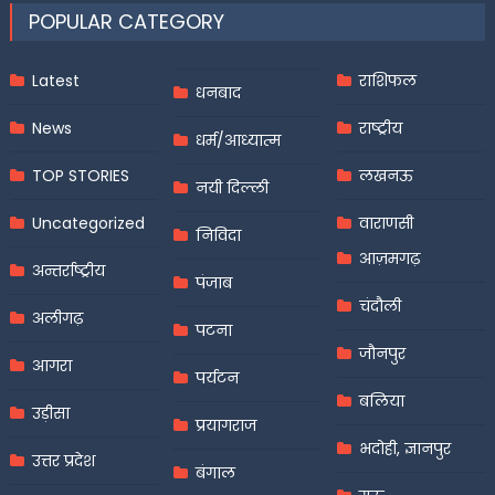
POPULAR CATEGORY
Latest
राशिफल
धनबाद
News
राष्ट्रीय
धर्म/आध्यात्म
TOP STORIES
लखनऊ
नयी दिल्ली
Uncategorized
वाराणसी
निविदा
आज़मगढ़
अन्तर्राष्ट्रीय
पंजाब
चंदौली
अलीगढ़
पटना
जौनपुर
आगरा
पर्यटन
बलिया
उड़ीसा
प्रयागराज
भदोही, ज्ञानपुर
उत्तर प्रदेश
बंगाल