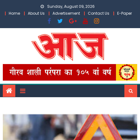
Skip
Sunday, August 09, 2026
to
Home
About Us
Advertisement
Contact Us
E-Paper
content