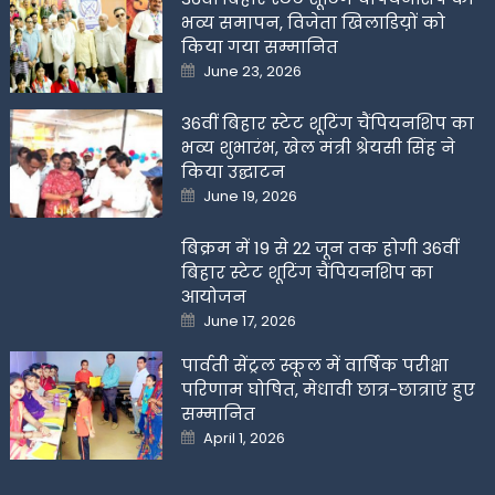
भव्य समापन, विजेता खिलाडिय़ों को
किया गया सम्मानित
Posted
June 23, 2026
on
36वीं बिहार स्टेट शूटिंग चैंपियनशिप का
भव्य शुभारंभ, खेल मंत्री श्रेयसी सिंह ने
किया उद्घाटन
Posted
June 19, 2026
on
बिक्रम में 19 से 22 जून तक होगी 36वीं
बिहार स्टेट शूटिंग चैंपियनशिप का
आयोजन
Posted
June 17, 2026
on
पार्वती सेंट्रल स्कूल में वार्षिक परीक्षा
परिणाम घोषित, मेधावी छात्र-छात्राएं हुए
सम्मानित
Posted
April 1, 2026
on