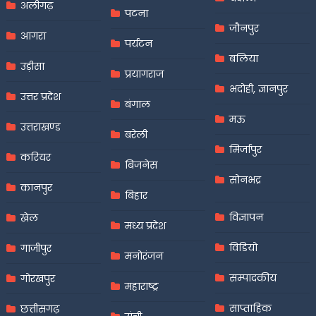
अलीगढ़
पटना
जौनपुर
आगरा
पर्यटन
बलिया
उड़ीसा
प्रयागराज
भदोही, ज्ञानपुर
उत्तर प्रदेश
बंगाल
मऊ
उत्तराखण्ड
बरेली
मिर्जापुर
करियर
बिजनेस
सोनभद्र
कानपुर
बिहार
विज्ञापन
खेल
मध्य प्रदेश
विडियो
गाजीपुर
मनोरंजन
सम्पादकीय
गोरखपुर
महाराष्ट्र
साप्ताहिक
छत्तीसगढ़