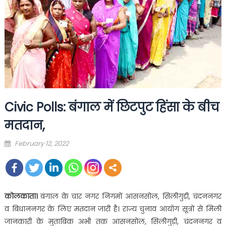
Civic Polls: बंगाल में छिटपुट हिंसा के बीच
मतदान,
Posted
February 12, 2022
on
कोलकाता।
बंगाल के चार नगर निगमों आसनसोल, सिलीगुड़ी, चंदननगर
व बिधाननगर के लिए मतदान जारी है। राज्य चुनाव आयोग सूत्रों से मिली
जानकारी के मुताबिक अभी तक आसनसोल, सिलीगुड़ी, चंदननगर व