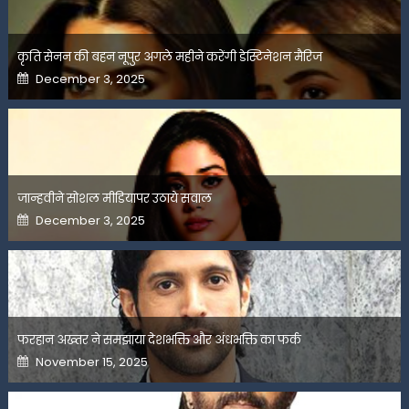
कृति सेनन की बहन नूपुर अगले महीने करेंगी डेस्टिनेशन मैरिज
Posted
December 3, 2025
on
जान्हवीने सोशल मीडियापर उठाये सवाल
Posted
December 3, 2025
on
फरहान अख्तर ने समझाया देशभक्ति और अंधभक्ति का फर्क
Posted
November 15, 2025
on