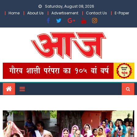
Skip
Saturday, August 08, 2026
to
Home
About Us
Advertisement
Contact Us
E-Paper
content