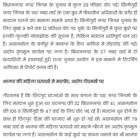
बिधाननगर नगर निगम के चुनाव में कुल 29 फीसद वोट पड़े। सिलीगुड़ी
नगर निगम के चार नंबर वार्ड के एक बूथ में पीठासीन अधिकारी के बगैर ही
मतदान चलने का मामला सामने आया है। सिलीगुड़ी नगर निगम चुनाव के
लिए सुबह 9 बजे तक 12 प्रतिशत वोट पड़ चुके थे। सिलीगुड़ी में कुछ बूथों पर
हल्की-फुल्की नोकझोंक की सूचना है, लेकिन मतदान शांतिपूर्ण चल रहा
है। आसनसोल के बर्नपुर में माकपा के कैंप आफिस में तोड़फोड़ की गई।
आरोप तृणमूल कांग्रेस पर लगा है। बिधाननगर के 37 नंबर वार्ड में दो
प्रत्याशियों में हाथापाई हुई। राज्य चुनाव आयोग ने इस मामले में रिटर्निंग
आफिसर से रिपोर्ट तलब की है।
भाजपा की महिला प्रत्‍याशी से मारपीट, आरोप टीएमसी पर
गौरतलब है कि छिटपुट घटनाओं के साथ बंगाल के चार नगर निगमों के
लिए मतदान शुरू हुआ था। चंदनगर की 32 बिधाननगर की 41, आसनसोल
की 106 व सिलीगुड़ी के 47 वार्ड के लिए वोट पड़ रहे हैं। मतदान शुरू होने के
साथ ही छिटपुट हिंसा की घटनाएं भी शुरू हो गई थी। आसनसोल की 79
नंबर वार्ड से भाजपा की महिला प्रत्याशी को मारने-पीटने का आरोप तृणमूल
कांग्रेस पर लगा है। आसनसोल के कई बूथों पर कब्जा जमाने का भी भाजपा