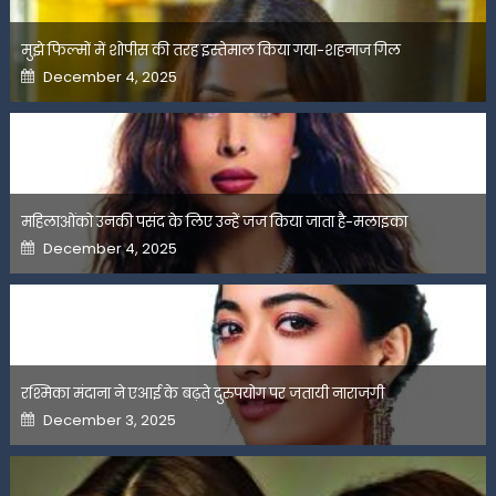
मुझे फिल्मों में शोपीस की तरह इस्तेमाल किया गया-शहनाज गिल
Posted
December 4, 2025
on
महिलाओंको उनकी पसंद के लिए उन्हें जज किया जाता है-मलाइका
Posted
December 4, 2025
on
रश्मिका मंदाना ने एआई के बढ़ते दुरुपयोग पर जतायी नाराजगी
Posted
December 3, 2025
on