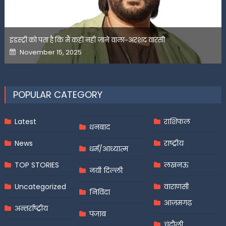
इंडस्ट्री को पता है कि मैं कहीं नहीं जाने वाला-अरशद वारसी
Posted
November 15, 2025
on
POPULAR CATEGORY
Latest
राशिफल
धनबाद
News
राष्ट्रीय
धर्म/आध्यात्म
TOP STORIES
लखनऊ
नयी दिल्ली
Uncategorized
वाराणसी
निविदा
आज़मगढ़
अन्तर्राष्ट्रीय
पंजाब
चंदौली