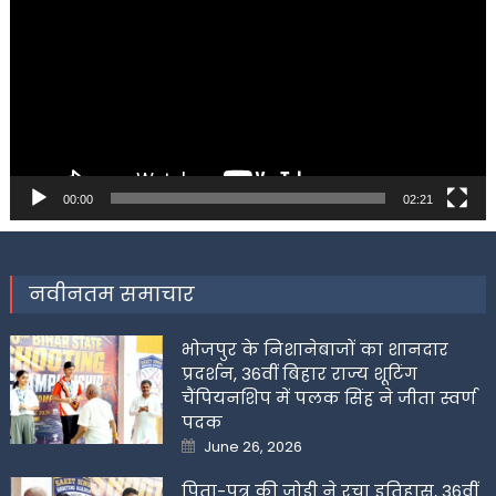
00:00
02:21
नवीनतम समाचार
भोजपुर के निशानेबाजों का शानदार
प्रदर्शन, 36वीं बिहार राज्य शूटिंग
चैंपियनशिप में पलक सिंह ने जीता स्वर्ण
पदक
Posted
June 26, 2026
on
पिता-पुत्र की जोड़ी ने रचा इतिहास, 36वीं