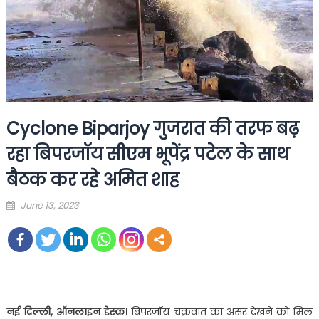
Cyclone Biparjoy गुजरात की तरफ बढ़
रहा बिपरजॉय सीएम भूपेंद्र पटेल के साथ
बैठक कर रहे अमित शाह
Posted
June 13, 2023
on
नई दिल्ली, ऑनलाइन डेस्क।
बिपरजॉय चक्रवात का असर देखने को मिल