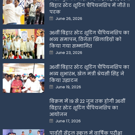
बिहार स्टेट शूटिंग चैंपियनशिप में जीते 11
पदक
Posted
June 26, 2026
on
36वीं बिहार स्टेट शूटिंग चैंपियनशिप का
भव्य समापन, विजेता खिलाडिय़ों को
किया गया सम्मानित
Posted
June 23, 2026
on
36वीं बिहार स्टेट शूटिंग चैंपियनशिप का
भव्य शुभारंभ, खेल मंत्री श्रेयसी सिंह ने
किया उद्घाटन
Posted
June 19, 2026
on
बिक्रम में 19 से 22 जून तक होगी 36वीं
बिहार स्टेट शूटिंग चैंपियनशिप का
आयोजन
Posted
June 17, 2026
on
पार्वती सेंट्रल स्कूल में वार्षिक परीक्षा