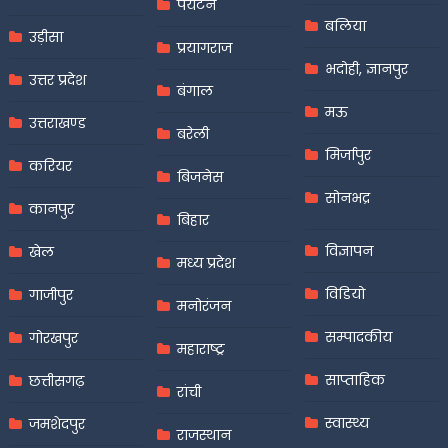
पर्यटन
बलिया
उड़ीसा
प्रयागराज
भदोही, ज्ञानपुर
उत्तर प्रदेश
बंगाल
मऊ
उत्तराखण्ड
बरेली
मिर्जापुर
करियर
बिजनेस
सोनभद्र
कानपुर
बिहार
विज्ञापन
खेल
मध्य प्रदेश
विडियो
गाजीपुर
मनोरंजन
सम्पादकीय
गोरखपुर
महाराष्ट्र
साप्ताहिक
छत्तीसगढ़
रांची
स्वास्थ्य
जमशेदपुर
राजस्थान