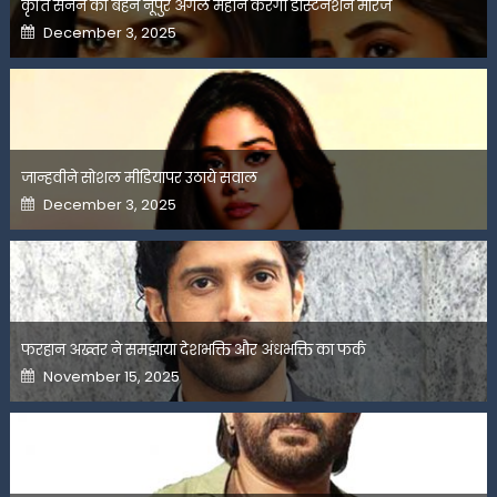
कृति सेनन की बहन नूपुर अगले महीने करेंगी डेस्टिनेशन मैरिज
Posted
December 3, 2025
on
जान्हवीने सोशल मीडियापर उठाये सवाल
Posted
December 3, 2025
on
फरहान अख्तर ने समझाया देशभक्ति और अंधभक्ति का फर्क
Posted
November 15, 2025
on