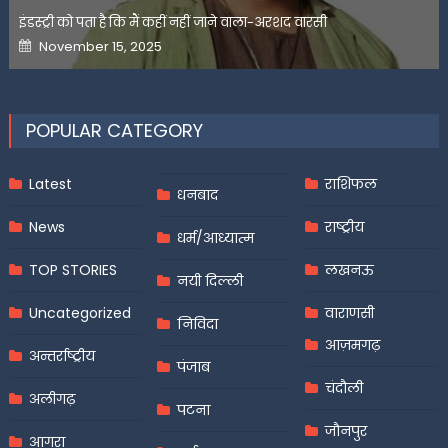
इंडस्ट्री को पता है कि मैं कहीं नहीं जाने वाला-अरशद वारसी
Posted
November 15, 2025
on
POPULAR CATEGORY
Latest
राशिफल
धनबाद
News
राष्ट्रीय
धर्म/आध्यात्म
TOP STORIES
लखनऊ
नयी दिल्ली
Uncategorized
वाराणसी
निविदा
आज़मगढ़
अन्तर्राष्ट्रीय
पंजाब
चंदौली
अलीगढ़
पटना
जौनपुर
आगरा