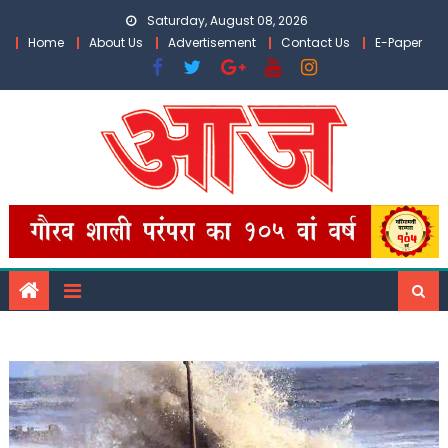
Skip
Saturday, August 08, 2026
to
Home
About Us
Advertisement
Contact Us
E-Paper
content