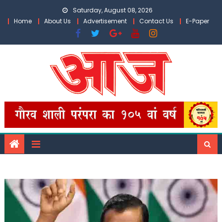
Skip
Saturday, August 08, 2026
to
Home
About Us
Advertisement
Contact Us
E-Paper
content