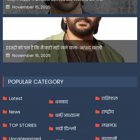
Posted
November 15, 2025
on
इंडस्ट्री को पता है कि मैं कहीं नहीं जाने वाला-अरशद वारसी
Posted
November 15, 2025
on
POPULAR CATEGORY
Latest
राशिफल
धनबाद
News
राष्ट्रीय
धर्म/आध्यात्म
TOP STORIES
लखनऊ
नयी दिल्ली
Uncategorized
वाराणसी