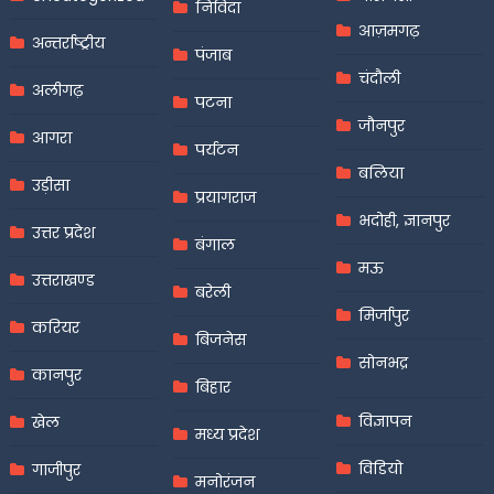
निविदा
आज़मगढ़
अन्तर्राष्ट्रीय
पंजाब
चंदौली
अलीगढ़
पटना
जौनपुर
आगरा
पर्यटन
बलिया
उड़ीसा
प्रयागराज
भदोही, ज्ञानपुर
उत्तर प्रदेश
बंगाल
मऊ
उत्तराखण्ड
बरेली
मिर्जापुर
करियर
बिजनेस
सोनभद्र
कानपुर
बिहार
विज्ञापन
खेल
मध्य प्रदेश
विडियो
गाजीपुर
मनोरंजन