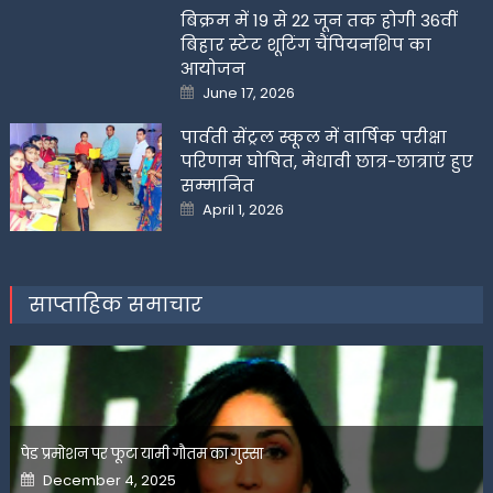
बिक्रम में 19 से 22 जून तक होगी 36वीं
बिहार स्टेट शूटिंग चैंपियनशिप का
आयोजन
Posted
June 17, 2026
on
पार्वती सेंट्रल स्कूल में वार्षिक परीक्षा
परिणाम घोषित, मेधावी छात्र-छात्राएं हुए
सम्मानित
Posted
April 1, 2026
on
साप्ताहिक समाचार
पेड प्रमोशन पर फूटा यामी गौतम का गुस्सा
Posted
December 4, 2025
on