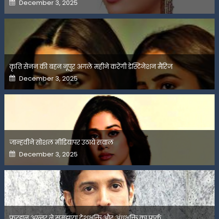
Posted
December 3, 2025
on
कृति सेनन की बहन नूपुर अगले महीने करेंगी डेस्टिनेशन मैरिज
Posted
December 3, 2025
on
जान्हवीने सोशल मीडियापर उठाये सवाल
Posted
December 3, 2025
on
फरहान अख्तर ने समझाया देशभक्ति और अंधभक्ति का फर्क